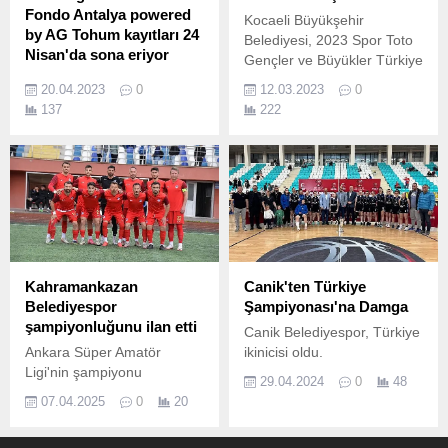
Fondo Antalya powered
Kocaeli Büyükşehir
by AG Tohum kayıtları 24
Belediyesi, 2023 Spor Toto
Nisan'da sona eriyor
Gençler ve Büyükler Türkiye
AKRA Gran Fondo powered
Judo Şampiyonası’na ev
20.04.2023
0
12.03.2023
0
by AG Tohum, 30 Nisan
sahipliği yapacak Türkiye
137
222
2023, pazar günü Kemer
şampiyonları Kocaeli’den
Olbia Park’tan Start alacak
çıkacak Son iki yılda birçok
AKRA Gran Fondo Antalya
ulusal ve uluslararası
by AG Tohum amatör yol
organizasyona ev sahipliği
bisikleti yarışından elde
yapan Kocaeli Büyükşehir
edilecek kayıt gelirleri
Belediyesi, kentte ulusal ve
deprem felaketinden
uluslararası düzeyde çok
etkilenen çocuklar için
başarılı şampiyon
kullanılacak.
sporcuların çıkmasına da...
Kahramankazan
Canik'ten Türkiye
Belediyespor
Şampiyonası'na Damga
şampiyonluğunu ilan etti
Canik Belediyespor, Türkiye
Ankara Süper Amatör
ikinicisi oldu.
Ligi'nin şampiyonu
29.04.2024
0
48
Kahramankazan
07.04.2025
0
20
Belediyespor oldu.