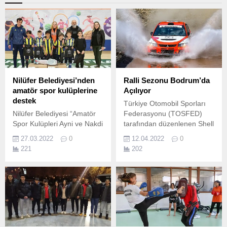
Nilüfer Belediyesi’nden
Ralli Sezonu Bodrum’da
amatör spor kulüplerine
Açılıyor
destek
Türkiye Otomobil Sporları
Nilüfer Belediyesi “Amatör
Federasyonu (TOSFED)
Spor Kulüpleri Ayni ve Nakdi
tarafından düzenlenen Shell
Yardım Projesi” kapsamında
Helix 2022 Türkiye Ralli
27.03.2022
0
12.04.2022
0
Nilüfer ilçesinde faaliyet
Şampiyonası’nda heyecan,
221
202
gösteren 26 amatör spor
15-17 Nisan tarihlerinde
kulübüne destekte bulundu.
Bodrum Rallisi ile Muğla,
Bodrum’da başlıyor.