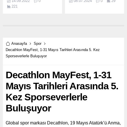
14.09.2022
0
08.07.2024
0
29
ve tek hobi festivali
başarılarda sporun ne
221
“HobiFest 2022” için geri
kadar kıymetli olduğunu ve
sayım başladı.
Çeşme’mizdeki gençlerin ve
çocukların bu potansiyele
sahip olduğunun en büyük
göstergesi bu sporcuların
varlığıdır” dedi.
Anasayfa
Spor
Decathlon MayFest, 1-31 Mayıs Tarihleri Arasında 5. Kez
Sporseverlerle Buluşuyor
Decathlon MayFest, 1-31
Mayıs Tarihleri Arasında 5.
Kez Sporseverlerle
Buluşuyor
Global spor markası Decathlon, 19 Mayıs Atatürk’ü Anma,