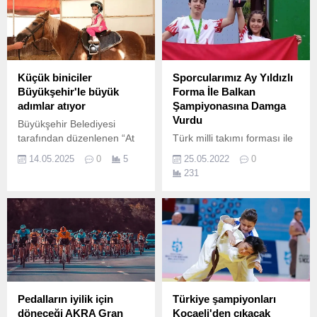
Küçük biniciler
Sporcularımız Ay Yıldızlı
Büyükşehir'le büyük
Forma İle Balkan
adımlar atıyor
Şampiyonasına Damga
Vurdu
Büyükşehir Belediyesi
tarafından düzenlenen “At
Türk milli takımı forması ile
Biniş Eğitimleri” çocukların
Balkan Spor Tırmanış
14.05.2025
0
5
25.05.2022
0
fiziksel, zihinsel ve duygusal
Şampiyonası’na katılan
231
gelişimlerine katkı sağlıyor.
Nevşehir Belediyesi Gençlik
ve Spor Kulübü
sporcularından Mustafa
Sacit Sümer Balkan 2.
Pedalların iyilik için
Türkiye şampiyonları
döneceği AKRA Gran
Kocaeli'den çıkacak