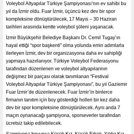
Voleybol Altyapılar Türkiye Şampiyonası’nın ev sahibi bu
yıl da İzmir oldu. Fuar İzmir, üçüncü kez dev bir spor
kompleksine dönüştürülecek, 17 Mayıs – 30 Haziran
tarihleri arasında kentte voleybol şöleni yaşanacak.
İzmir Büyükşehir Belediye Başkanı Dr. Cemil Tugay’ın
hayal ettiği “spor başkenti” olma yolunda emin adımlarla
ilerleyen İzmir, dev bir organizasyona daha ev sahipliği
yapmaya hazırlanıyor. Türkiye Voleybol Federasyonu
tarafından düzenlenen ve voleybol altyapılarının
değişmez bir parçası olarak tanımlanan “Festival
Voleybol Altyapılar Türkiye Şampiyonası”, bu yıl Gaziemir
Fuar İzmir’de düzenlenecek. Fuar İzmir’in binlerce
firmanın tanıtım için boy gösterdiği holleri bir kez daha
dev bir spor kompleksine dönüştürülecek. Aynı anda 7
maçın oynanacağı şampiyona, sporseverler tarafından
ücretsiz takip edilebilecek.
Şampiyona boyunca Küçük Kız, Küçük Erkek, Yıldız Kız,