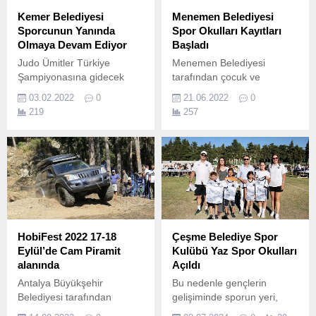
Kemer Belediyesi
Menemen Belediyesi
Sporcunun Yanında
Spor Okulları Kayıtları
Olmaya Devam Ediyor
Başladı
Judo Ümitler Türkiye
Menemen Belediyesi
Şampiyonasına gidecek
tarafından çocuk ve
olan Kemerli judocuların
gençlerin yaz aylarında
03.02.2022
0
21.06.2022
0
ulaşım biletleri Kemer
sporla içi içe olmalarını
219
257
Belediyesi tarafından
sağlamak amacıyla
karşılandı.
düzenlenen Yaz Spor
Okulları için kayıtlar başladı.
HobiFest 2022 17-18
Çeşme Belediye Spor
Eylül’de Cam Piramit
Kulübü Yaz Spor Okulları
alanında
Açıldı
Antalya Büyükşehir
Bu nedenle gençlerin
Belediyesi tarafından
gelişiminde sporun yeri,
düzenlenen Türkiye’nin ilk
özellikle uluslararası