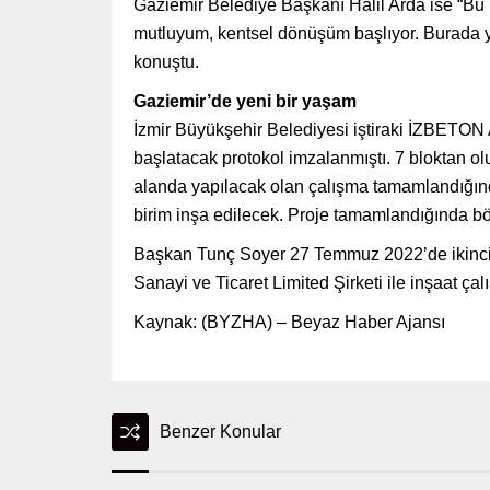
Gaziemir Belediye Başkanı Halil Arda ise “Bu 
mutluyum, kentsel dönüşüm başlıyor. Burada y
konuştu.
Gaziemir’de yeni bir yaşam
İzmir Büyükşehir Belediyesi iştiraki İZBETON A
başlatacak protokol imzalanmıştı. 7 bloktan olu
alanda yapılacak olan çalışma tamamlandığında
birim inşa edilecek. Proje tamamlandığında bölg
Başkan Tunç Soyer 27 Temmuz 2022’de ikinci e
Sanayi ve Ticaret Limited Şirketi ile inşaat çal
Kaynak: (BYZHA) – Beyaz Haber Ajansı
Benzer Konular