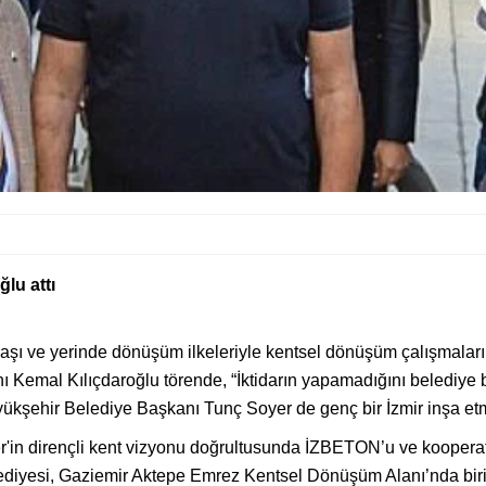
lu attı
aşı ve yerinde dönüşüm ilkeleriyle kentsel dönüşüm çalışmaları
ı Kemal Kılıçdaroğlu törende, “İktidarın yapamadığını belediye ba
şehir Belediye Başkanı Tunç Soyer de genç bir İzmir inşa etmek iç
'in dirençli kent vizyonu doğrultusunda İZBETON’u ve kooperati
iyesi, Gaziemir Aktepe Emrez Kentsel Dönüşüm Alanı’nda birinc