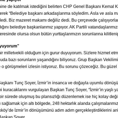
örenine de katılmak istediğini belirten CHP Genel Başkanı Kemal
irterek “Belediye başkanı arkadaşlarıma söyledim. Asla ve asla 
di. Biz mazeret makamı değiliz dedi. Bu çerçevede çalışıyorla
ğını belediye başkanlarımız yapıyor. AK Partili vatandaşlarımızın
eresinde olursa olsun bütün yurttaşlarımızın sorunlarına kilitleni
duyuyorum”
ir milletvekili olduğum için gurur duyuyorum. Sizlere hizmet etm
uda bazı sorunların yaşandığını biliyoruz. Grup Başkan Vekilim
o görüşmeleri izlesin istiyoruz. Bu sorunu çözeceğiz. Bu güzel 
aşkanı Tunç Soyer, İzmir’in insanca ve doğayla uyumlu dönüşüm
ini kuracaklarını vurgulayan Başkan Tunç Soyer, “İzmir’in yaşlı 
n bir sürede oluşmuş bu plansızlığı düzenlemek ise hiç kolay deği
nı sağlamak için altı bölgede, 248 hektarlık alanda çalışmalarımı
kköy’de İzmir’in dönüşümünü adım adım gerçekleştirdiklerini an
i. Başkan Soyer,