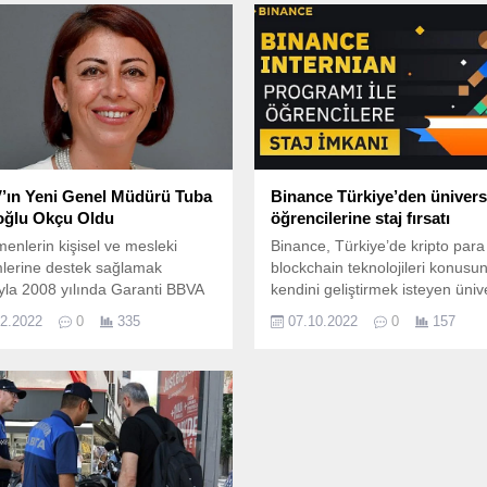
ın Yeni Genel Müdürü Tuba
Binance Türkiye’den ünivers
ğlu Okçu Oldu
öğrencilerine staj fırsatı
enlerin kişisel ve mesleki
Binance, Türkiye’de kripto para
mlerine destek sağlamak
blockchain teknolojileri konusu
la 2008 yılında Garanti BBVA
kendini geliştirmek isteyen üniv
ndan kurulan ve Türkiye’de bu
öğrencileri için “Binance Interni
02.2022
0
335
07.10.2022
0
157
odaklanmış ilk ve en etkin sivil
staj programını hayata geçiriyor
 kuruluşu olan ÖRAV’ın üst
m kadrosu değişiyor.