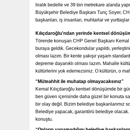
liralık bedelle ve 39 bin metrekare alanda ya
Büyükşehir Belediye Başkanı Tunç Soyer, CHP y
başkanları, iş insanları, muhtarlar ve yurttaşlar 
Kılıçdaroğlu'ndan yerinde kentsel dönüş
Törende konuşan CHP Genel Başkanı Kemal Kıl
buraya geldik. Gecekondular yapıldı, yerleştini
olması lazım. Bir kente yakışır yaşam standard
depreme dayanıklı olması lazım. Mahalle kültür
kültürlerini yok edemezsiniz. O kültürün, o m
“Müteahhit ile muhatap olmayacaksınız”
Kemal Kılıçdaroğlu kentsel dönüşümde bir güve
ben güven içerisinde daha güzel bir konuta sa
bir olay değil. Bizim belediye başkanlarımız
Belediye yapacak, garantörü belediye olacak. 
konuştu.
“Onların yapamadığını belediye başkanları