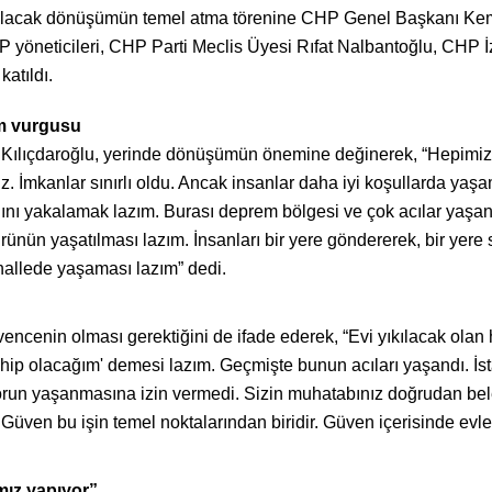
pılacak dönüşümün temel atma törenine CHP Genel Başkanı Kemal 
öneticileri, CHP Parti Meclis Üyesi Rıfat Nalbantoğlu, CHP İz
katıldı.
üm vurgusu
ıçdaroğlu, yerinde dönüşümün önemine değinerek, “Hepimiz bi
z. İmkanlar sınırlı oldu. Ancak insanlar daha iyi koşullarda yaşam
ını yakalamak lazım. Burası deprem bölgesi ve çok acılar yaşand
ünün yaşatılması lazım. İnsanları bir yere göndererek, bir yere s
ahallede yaşaması lazım” dedi.
ncenin olması gerektiğini de ifade ederek, “Evi yıkılacak olan 
hip olacağım' demesi lazım. Geçmişte bunun acıları yaşandı. İst
 sorun yaşanmasına izin vermedi. Sizin muhatabınız doğrudan be
Güven bu işin temel noktalarından biridir. Güven içerisinde evl
mız yapıyor”