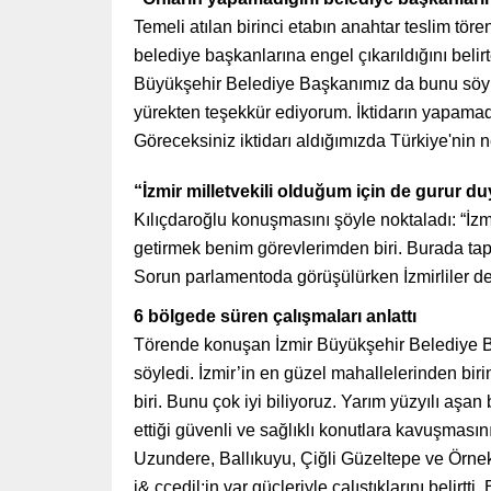
Temeli atılan birinci etabın anahtar teslim t
belediye başkanlarına engel çıkarıldığını bel
Büyükşehir Belediye Başkanımız da bunu söyle
yürekten teşekkür ediyorum. İktidarın yapamadı
Göreceksiniz iktidarı aldığımızda Türkiye'nin n
“İzmir milletvekili olduğum için de gurur 
Kılıçdaroğlu konuşmasını şöyle noktaladı: “İzm
getirmek benim görevlerimden biri. Burada tap
Sorun parlamentoda görüşülürken İzmirliler de 
6 bölgede süren çalışmaları anlattı
Törende konuşan İzmir Büyükşehir Belediye B
söyledi. İzmir’in en güzel mahallelerinden bir
biri. Bunu çok iyi biliyoruz. Yarım yüzyılı aşa
ettiği güvenli ve sağlıklı konutlara kavuşması
Uzundere, Ballıkuyu, Çiğli Güzeltepe ve Örne
i& ccedil;in var güçleriyle çalıştıklarını belirtt