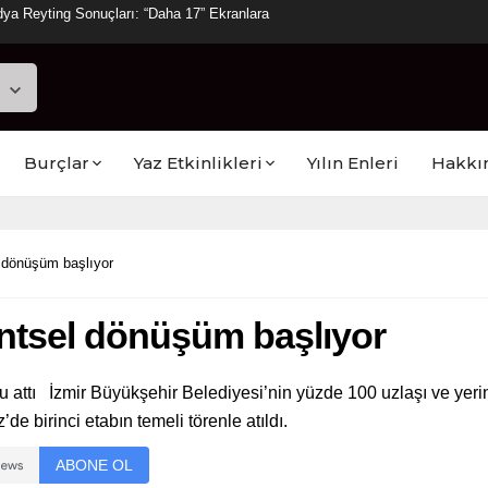
ya Reyting Sonuçları: “Daha 17” Ekranlara
Burçlar
Yaz Etkinlikleri
Yılın Enleri
Hakkı
 dönüşüm başlıyor
ntsel dönüşüm başlıyor
attı İzmir Büyükşehir Belediyesi’nin yüzde 100 uzlaşı ve yer
e birinci etabın temeli törenle atıldı.
ABONE OL