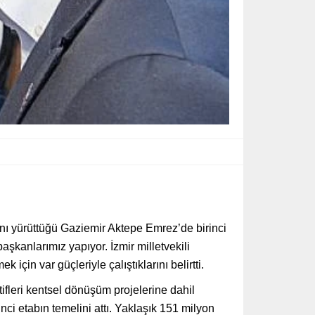
nı yürüttüğü Gaziemir Aktepe Emrez’de birinci
şkanlarımız yapıyor. İzmir milletvekili
in var güçleriyle çalıştıklarını belirtti.
fleri kentsel dönüşüm projelerine dahil
i etabın temelini attı. Yaklaşık 151 milyon