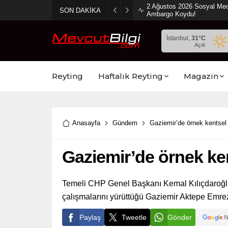
2 Ağustos 2026 Sosyal Med
SON DAKİKA
Ambargo Koydu!
İstanbul,
31
°C
Açık
Reyting
Haftalık Reyting
Magazin
Anasayfa
Gündem
Gaziemir’de örnek kentsel
Gaziemir’de örnek ke
Temeli CHP Genel Başkanı Kemal Kılıçdaroğlu 
çalışmalarını yürüttüğü Gaziemir Aktepe Emrez’d
Paylaş
Tweetle
Gönder