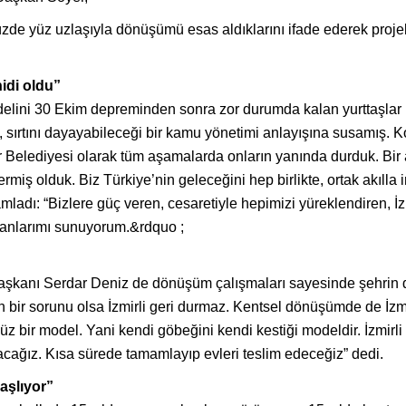
de yüz uzlaşıyla dönüşümü esas aldıklarını ifade ederek proje
idi oldu”
odelini 30 Ekim depreminden sonra zor durumda kalan yurttaşlar
 sırtını dayayabileceği bir kamu yönetimi anlayışına susamış. K
r Belediyesi olarak tüm aşamalarda onların yanında durduk. Bir
ermiş olduk. Biz Türkiye’nin geleceğini hep birlikte, ortak akıll
ladı: “Bizlere güç veren, cesaretiyle hepimizi yüreklendiren, 
anlarımı sunuyorum.&rdquo ;
 Başkanı Serdar Deniz de dönüşüm çalışmaları sayesinde şehrin 
 bir sorunu olsa İzmirli geri durmaz. Kentsel dönüşümde de İzmi
bir model. Yani kendi göbeğini kendi kestiği modeldir. İzmirli iş
lacağız. Kısa sürede tamamlayıp evleri teslim edeceğiz” dedi.
aşlıyor”