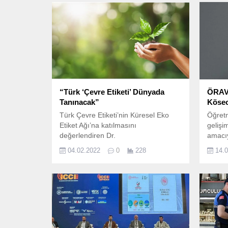
“Türk ‘Çevre Etiketi’ Dünyada
ÖRAV’
Tanınacak”
Köseo
Türk Çevre Etiketi’nin Küresel Eko
Öğretm
Etiket Ağı’na katılmasını
gelişi
değerlendiren Dr.
amacıy
tarafı
04.02.2022
0
228
14.
alana 
toplum
yöneti