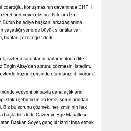
 Kılıçdaroğlu, konuşmasının devamında CHP'li
mazeret üretmeyeceksiniz. Nitekim İzmir
r. Bütün belediye başkanı arkadaşlarıma
 yaşadığı yerlerde büyük sıkıntılar var.
p, bunları çözeceğiz” dedi.
ek, sizlerin sorunlarını parlamentoda dile
iz Engin Altay'dan sorunu çözmesini istedim.
evlerde huzur içerisinde oturmanızı diliyorum.”
ünde yepyeni bir sayfa daha açtıklarını
yapı stoku şehrimizin en temel sorunlarından
l. Biz bu sorunu çözmek, her İzmirlinin hak
za başladık” dedi. Gaziemir, Ege Mahallesi,
latan Başkan Soyer, genç bir İzmir inşa etmek