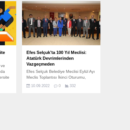
ite
Efes Selçuk’ta 100 Yıl Meclisi:
Atatürk Devrimlerinden
Vazgeçmeden
 ve
nda
Efes Selçuk Belediye Meclisi Eylül Ayı
ersite
Meclis Toplantısı İkinci Oturumu,
an”
kentin kurtuluşunun 100.
10.09.2022
0
332
.