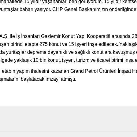
mahallede 15 yıldır yaşananları ben görüyorum. 15 yıldır kentse
urttaşlar baharı yaşıyor. CHP Genel Başkanımızın önderliğinde
.Ş. ile İş İnsanları Gaziemir Konut Yapı Kooperatifi arasında 2
şan birinci etapta 275 konut ve 15 işyeri inşa edilecek. Yaklaşık
 yurttaşlar depreme dayanıklı ve sağlıklı konutlara kavuşmuş o
ede yaklaşık 10 bin konut, işyeri, turizm ve ticaret birimi inşa 
tabın yapım ihalesini kazanan Grand Petrol Ürünleri İnşaat Ha
ışmalarını başlatacak imzayı atmıştı.