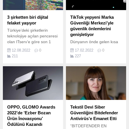
3 şirketten biri dijital
TikTok yepyeni Marka
felaket yaşıyor
Güvenliği Merkezi’yle
güvenlik önlemlerini
Türkiye’deki şirketlerin
genişletiyor
teknolojiye açılan penceresi
olan ITserv’e göre son 1
Dünyanın önde gelen kısa
yılda, 3 şirketten biri dijital
video platformu TikTok,
12.08.2022
0
17.02.2022
0
felaket yaşadı.
kullanıcılarının her zaman
211
227
kendini güvende
hissetmelerini sağlamak için
önemli bir adım daha atıyor.
OPPO, GLOMO Awards
Tekstil Devi Siber
2022’de ‘Ezber Bozan
Güvenliğini Bitdefender
Ürün İnovasyonu’
Antivirüs’e Emanet Etti
Ödülünü Kazandı
“BITDEFENDER EN