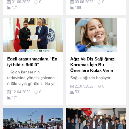
01.06.2022
0
09.06.2022
0
UNDP’nin yeni girişimi,
ve Belediyeye ait plaj
171
169
denizel istilacı yabancı tür
tesisleri yaz sezonuna
tehditlerine dair bilincin
hazırlanıyor.
artırılması için ilk ve
ortaokul düzeyinde ders
planları hazırlanmasına
destek verecek.
Egeli araştırmacılara “En
Ağız Ve Diş Sağlığınızı
iyi bildiri ödülü”
Korumak İçin Bu
Önerilere Kulak Verin
Kolon kanserinin
tedavisine yönelik çalışma
Sağlık ağızda başlıyor.
ödüle layık görüldü Bu yıl
21.07.2022
0
onuncusu düzenlenen “Ege
12.04.2022
0
531
Hematoloji Onkoloji
171
Konkgresi”nde Ege
Üniversitesi
araştırmacılarının çalışması
“En İyi Bildiri” ödülünü aldı.