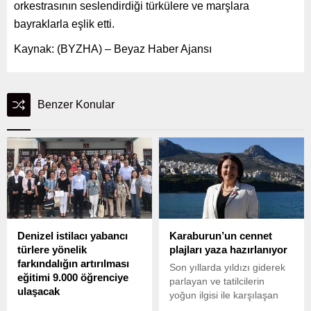
orkestrasının seslendirdiği türkülere ve marşlara
bayraklarla eşlik etti.
Kaynak: (BYZHA) – Beyaz Haber Ajansı
Benzer Konular
Denizel istilacı yabancı
Karaburun’un cennet
türlere yönelik
plajları yaza hazırlanıyor
farkındalığın artırılması
Son yıllarda yıldızı giderek
eğitimi 9.000 öğrenciye
parlayan ve tatilcilerin
ulaşacak
yoğun ilgisi ile karşılaşan
DKMPGM, ÖRAV ve
Karaburun ilçesinde plajlar