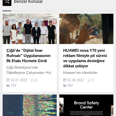
Benzer Konular
Çiğli’de “Dijital İmar
HUAWEI nova Y70 yeni
Ruhsatı” Uygulamasının
reklam filmiyle pil süresi
İlk Etabı Hizmete Girdi
ve uygulama desteğine
dikkat çekiyor
Çiğli Belediyesi’nde
Dijitalleşme Çalışmaları Hız
Huawei’nin tüketiciler
Kesmiyor Çiğli Belediyesi,
tarafından beğenilen nova
19.07.2022
0
01.09.2022
0
kurum içi dijital dönüşüm
Serisi’nin en genç ve yeni
219
262
çalışmaları kapsamında
üyesi nova Y70 için çekilen
Dijital İmar Ruhsatı
dijital reklam filmi, başrolde
uygulamasının ilk etabını
Aslıhan Malbora ile birlikte
hayata geçirdi.
Suğdem Gözalır ve Fatih
Özkan’ı ağırlıyor.