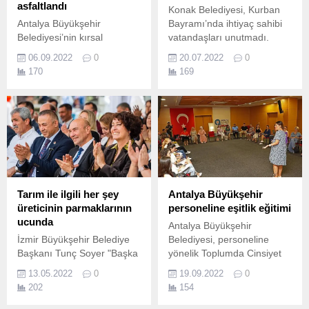
asfaltlandı
Konak Belediyesi, Kurban
Antalya Büyükşehir
Bayramı’nda ihtiyaç sahibi
Belediyesi’nin kırsal
vatandaşları unutmadı.
bölgelerdeki asfalt
06.09.2022
0
20.07.2022
0
seferberliği tüm hızıyla
170
169
sürüyor.
Tarım ile ilgili her şey
Antalya Büyükşehir
üreticinin parmaklarının
personeline eşitlik eğitimi
ucunda
Antalya Büyükşehir
İzmir Büyükşehir Belediye
Belediyesi, personeline
Başkanı Tunç Soyer "Başka
yönelik Toplumda Cinsiyet
Bir Tarım Mümkün" vizyonu
Eşitliği Eğitimi ve Yerel
13.05.2022
0
19.09.2022
0
doğrultusunda hayata
Eşitlik Eylem Planı (YEEP)
202
154
geçirilen İzmir Tarımı mobil
hazırlama eğitimi düzenledi.
uygulamasını Kültürpark’ta