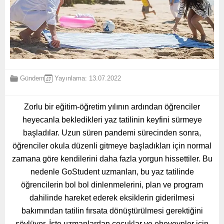
Gündem
Yayınlama: 13.07.2022
Zorlu bir eğitim-öğretim yılının ardından öğrenciler
heyecanla bekledikleri yaz tatilinin keyfini sürmeye
başladılar. Uzun süren pandemi sürecinden sonra,
öğrenciler okula düzenli gitmeye başladıkları için normal
zamana göre kendilerini daha fazla yorgun hissettiler. Bu
nedenle GoStudent uzmanları, bu yaz tatilinde
öğrencilerin bol bol dinlenmelerini, plan ve program
dahilinde hareket ederek eksiklerin giderilmesi
bakımından tatilin fırsata dönüştürülmesi gerektiğini
söylüyor. İşte uzmanlardan çocuklar ve ebeveynler için