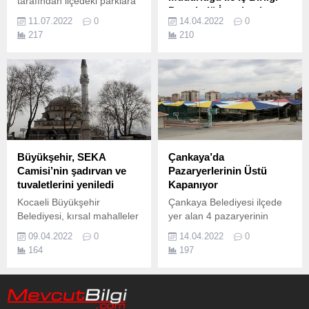
tarafından ilçedeki parklara
Protokolü İmzalandı
kurulan sahnelerde
11.07.2022
0
14.04.2022
0
yeteneklerini sergileyen
“Gelecek toprakta,
217
210
müzik grupları bayramın
toprağımız emin ellerde”
ikinci gününde ilçedeki
sloganıyla hayata geçen
Kartaltepe Kent Ormanı ve
projemiz ile yarınlarımızın
Mesire Alanı’nda sahne aldı.
teminatı olan çocuklarımızı
doğa ile buluşturmaya;
tohum ekerek, fidan dikerek
tarımı keşfetmelerine imkân
sağlamaya, çevre ve sağlıklı
beslenme konusunda
Büyükşehir, SEKA
Çankaya’da
bilinçlendirmeye devam
Camisi’nin şadırvan ve
Pazaryerlerinin Üstü
edeceğiz İzmir Ticaret
tuvaletlerini yeniledi
Kapanıyor
Borsası’nın (İTB) “Gelecek
Kocaeli Büyükşehir
Çankaya Belediyesi ilçede
Toprakta, Toprağımız Emin
Belediyesi, kırsal mahalleler
yer alan 4 pazaryerinin
Ellerde” sloganıyla...
başta olmak üzere
üstünün kapatılması
09.04.2022
0
14.04.2022
0
ibadethanelerin bakım ve
çalışmalarına devam ediyor.
164
197
onarım çalışmalarını
sürdürüyor, yeni yapılan
camilere malzeme
desteğinde bulunarak güzel