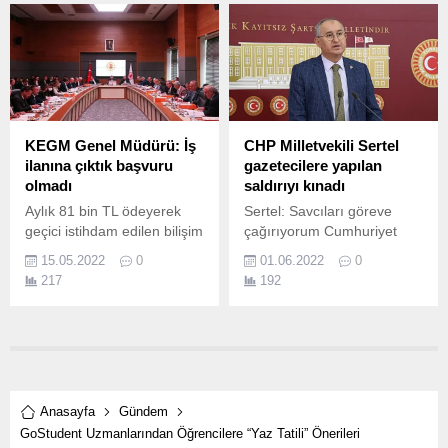
tanıttı.
KEGM Genel Müdürü: İş
CHP Milletvekili Sertel
ilanına çıktık başvuru
gazetecilere yapılan
olmadı
saldırıyı kınadı
Aylık 81 bin TL ödeyerek
Sertel: Savcıları göreve
geçici istihdam edilen bilişim
çağırıyorum Cumhuriyet
uzmanları için KEGM’den
Halk Partisi (CHP) İzmir
15.05.2022
0
01.06.2022
0
ilginç savunma: İş ilanına
Milletvekili Atila Sertel, gezi
217
192
çıktık başvuru olmadı
eylemlerinin 9’ncu yılında
Cumhuriyet Halk Partisi
Taksim’de görev gören
(CHP) İzmir Milletvekili Atila
gazetecilere yönelik saldırıyı
Sertel’in daha önce
kınadı.
gündeme getirdiği Kıyı
Emniyeti Genel Müdürlüğü
(KEGM)’ne aylık 81 bin TL...
Anasayfa
Gündem
GoStudent Uzmanlarından Öğrencilere “Yaz Tatili” Önerileri