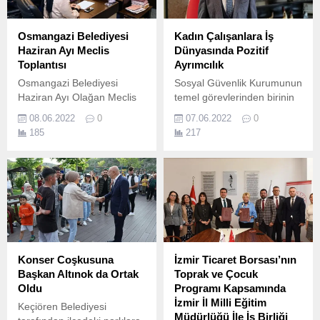
Osmangazi Belediyesi
Kadın Çalışanlara İş
Haziran Ayı Meclis
Dünyasında Pozitif
Toplantısı
Ayrımcılık
Osmangazi Belediyesi
Sosyal Güvenlik Kurumunun
Haziran Ayı Olağan Meclis
temel görevlerinden birinin
Toplantısı, Osmangazi
iş yaşamında dezavantajlı
08.06.2022
0
07.06.2022
0
Belediye Başkanı Mustafa
gruplar arasında yer alan
185
217
Dündar’ın başkanlığında
kişilerin çalışma hayatında
gerçekleştirildi.
karşılaştıkları zorlukları
ortadan kaldırmak veya
kolaylaştırmak olduğunu
belirten SGK İl Müdürü
KURT “Gerek ülkemizde
gerekse Dünyada
dezavantajlı grupların
başında kadınlarımız
Konser Coşkusuna
İzmir Ticaret Borsası’nın
gelmektedir.
Başkan Altınok da Ortak
Toprak ve Çocuk
Oldu
Programı Kapsamında
İzmir İl Milli Eğitim
Keçiören Belediyesi
Müdürlüğü İle İş Birliği