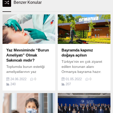
Benzer Konular
Yaz Mevsiminde “Burun
Bayramda kapınız
Ameliyatı” Olmak
doğaya açılsın
Sakıncalı mıdır?
Türkiye’nin en çok ziyaret
Toplumda burun estetiği
edilen korunan alanı
ameliyatlarının yaz
Ormanya bayrama hazır.
mevsiminde yapılmasının
24.06.2022
0
01.05.2022
0
sakıncalı olduğuyla ilgili
240
207
genel bir algı hakim.