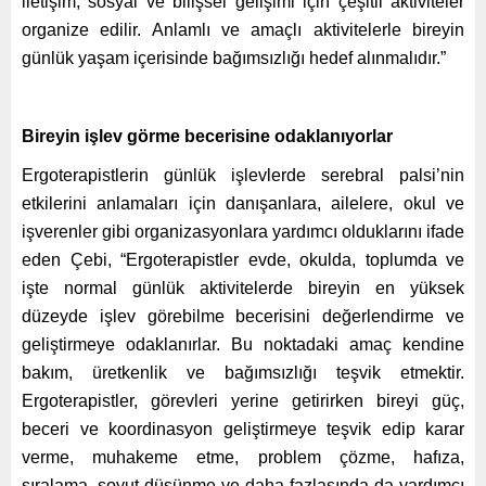
iletişim, sosyal ve bilişsel gelişimi için çeşitli aktiviteler
organize edilir. Anlamlı ve amaçlı aktivitelerle bireyin
günlük yaşam içerisinde bağımsızlığı hedef alınmalıdır.”
Bireyin işlev görme becerisine odaklanıyorlar
Ergoterapistlerin günlük işlevlerde serebral palsi’nin
etkilerini anlamaları için danışanlara, ailelere, okul ve
işverenler gibi organizasyonlara yardımcı olduklarını ifade
eden Çebi, “Ergoterapistler evde, okulda, toplumda ve
işte normal günlük aktivitelerde bireyin en yüksek
düzeyde işlev görebilme becerisini değerlendirme ve
geliştirmeye odaklanırlar. Bu noktadaki amaç kendine
bakım, üretkenlik ve bağımsızlığı teşvik etmektir.
Ergoterapistler, görevleri yerine getirirken bireyi güç,
beceri ve koordinasyon geliştirmeye teşvik edip karar
verme, muhakeme etme, problem çözme, hafıza,
sıralama, soyut düşünme ve daha fazlasında da yardımcı