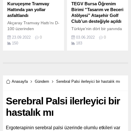
Kuruçeşme Tramvay
TEGV Bursa Öğrenim
Hattında yan yollar
Birimi “Tasarım ve Beceri
asfaltlandı
Atölyesi” Ataşehir Golf
Club’un desteğiyle açıldı
Akçaray Tramvay Hattı’nı D-
100 üzerinden
Türkiye’nin dört bir yanında
Kuruçeşme’ye bağlayacak
her yıl yüzbinlerce çocuğa
23.09.2022
0
03.06.2022
0
yeni tramvay hattında
eğitim desteği veren Türkiye
150
183
çalışmalar aralıksız devam
Eğitim Gönüllüleri Vakfı’nın
ediyor Kent genelinde
(TEGV), Ataşehir Golf
vatandaşların ulaşım
Club’un desteğiyle hayata
hizmetlerinden
geçirdiği TEGV Bursa
yararlanması için
Öğrenim Birimi “Tasarım ve
çalışmalarını sürdüren
Beceri Atölyesi” açıldı.
Kocaeli Büyükşehir
Anasayfa
Gündem
Serebral Palsi ilerleyici bir hastalık mı
Belediyesi, Kuruçeşme’ye
kadar uzanacak tramvay
Serebral Palsi ilerleyici bir
hattı projesine ayrı bir önem
veriyor.
hastalık mı
Ergoterapinin serebral palsi üzerinde olumlu etkileri var