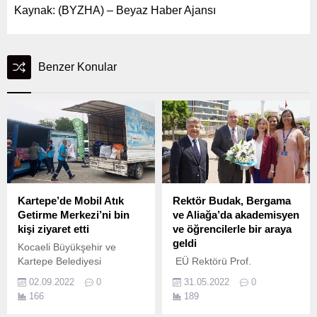
Kaynak: (BYZHA) – Beyaz Haber Ajansı
Benzer Konular
Kartepe’de Mobil Atık
Rektör Budak, Bergama
Getirme Merkezi’ni bin
ve Aliağa’da akademisyen
kişi ziyaret etti
ve öğrencilerle bir araya
geldi
Kocaeli Büyükşehir ve
Kartepe Belediyesi
EÜ Rektörü Prof.
işbirliğinde sıfır atık
02.09.2022
0
31.05.2022
0
yönetiminin
166
189
yaygınlaştırılması amacıyla