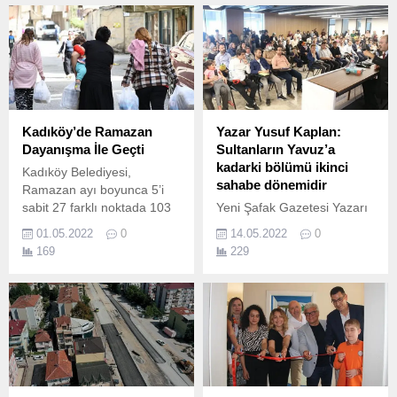
Kartepe’ye kurulan “Mobil
(Seyyar) Atık Getirme
Merkezi”ni bin kişi ziyaret
etti.
Kadıköy’de Ramazan
Yazar Yusuf Kaplan:
Dayanışma İle Geçti
Sultanların Yavuz’a
kadarki bölümü ikinci
Kadıköy Belediyesi,
sahabe dönemidir
Ramazan ayı boyunca 5’i
sabit 27 farklı noktada 103
Yeni Şafak Gazetesi Yazarı
bin kişiye iftar verdi.
Yusuf Kaplan, 12.
01.05.2022
0
14.05.2022
0
169
229