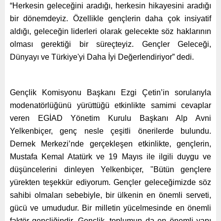
“Herkesin geleceğini aradığı, herkesin hikayesini aradığı
bir dönemdeyiz. Özellikle gençlerin daha çok insiyatif
aldığı, geleceğin liderleri olarak gelecekte söz haklarının
olması gerektiği bir süreçteyiz. Gençler Geleceği,
Dünyayı ve Türkiye'yi Daha İyi Değerlendiriyor” dedi.
Gençlik Komisyonu Başkanı Ezgi Çetin’in sorularıyla
modenatörlüğünü yürüttüğü etkinlikte samimi cevaplar
veren EGİAD Yönetim Kurulu Başkanı Alp Avni
Yelkenbiçer, genç nesle çeşitli önerilerde bulundu.
Dernek Merkezi’nde gerçekleşen etkinlikte, gençlerin,
Mustafa Kemal Atatürk ve 19 Mayıs ile ilgili duygu ve
düşüncelerini dinleyen Yelkenbiçer, "Bütün gençlere
yürekten teşekkür ediyorum. Gençler geleceğimizde söz
sahibi olmaları sebebiyle, bir ülkenin en önemli serveti,
gücü ve umududur. Bir milletin yücelmesinde en önemli
faktör gençliğindir. Gençlik, toplumun da en önemli yapı