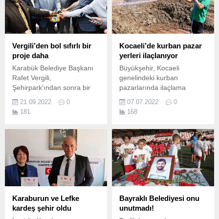
Vergili’den bol sıfırlı bir
Kocaeli’de kurban pazar
proje daha
yerleri ilaçlanıyor
Karabük Belediye Başkanı
Büyükşehir, Kocaeli
Rafet Vergili,
genelindeki kurban
Şehirpark’ından sonra bir
pazarlarında ilaçlama
modern dinlenme merkezini
yapıyor.
21.09.2022
0
07.07.2022
0
daha Karabük halkının
181
168
hizmetine sunuyor.
Karaburun ve Lefke
Bayraklı Belediyesi onu
kardeş şehir oldu
unutmadı!