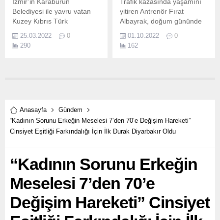
İzmir’in Karaburun
Trafik kazasında yaşamını
Belediyesi ile yavru vatan
yitiren Antrenör Fırat
Kuzey Kıbrıs Türk
Albayrak, doğum gününde
Cumhuriyeti’nin Lefke
anıldı Elim bir trafik
25.03.2022
0
01.10.2022
0
Belediyesi arasında Kardeş
kazasında hayatını
290
162
Şehir Protokolü imzalandı.
kaybeden Bayraklı
Belediyesi spor eğitmeni
Fırat Albayrak, adına
düzenlenen futbol turnuvası
ile anıldı.
Anasayfa
Gündem
“Kadının Sorunu Erkeğin Meselesi 7’den 70’e Değişim Hareketi”
Cinsiyet Eşitliği Farkındalığı İçin İlk Durak Diyarbakır Oldu
“Kadının Sorunu Erkeğin
Meselesi 7’den 70’e
Değişim Hareketi” Cinsiyet