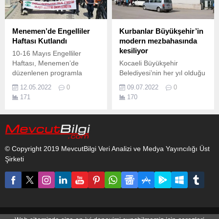
doludizgin ilerliyor.
Menemen’de Engelliler
Kurbanlar Büyükşehir’in
Haftası Kutlandı
modern mezbahasında
kesiliyor
10-16 Mayıs Engelliler
Haftası, Menemen’de
Kocaeli Büyükşehir
düzenlenen programla
Belediyesi’nin her yıl olduğu
kutlandı.
gibi modern teknik
12.05.2022
0
09.07.2022
0
ekipmanlarla donattığı İzmit
171
170
ilçesi Solaklar
Mezbahası’nda kurban
kesimi yapılıyor Her yıl
olduğu gibi bu bayramda da
Kocaeli Büyükşehir
© Copyright 2019 MevcutBilgi Veri Analizi ve Medya Yayıncılığı Üst
Belediyesi İzmit ilçesi
Şirketi
İZAYDAŞ yolu üzerindeki
Solaklar Mezbahası’nda,
sağlıklı ve modern
tekniklerle kurban kesimi...