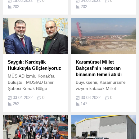
15.03.2022
0
04.08.2022
0
verdiği Cemil Meriç Engelsiz
202
202
Yaşam Merkezi, lise ve
üniversite öğrencilerini
misafir etti Lise ve
üniversite öğrencileri,
Kocaeli Büyükşehir
Belediyesi Cemil Meriç
Engelsiz Yaşam Merkezinde
özel gereksinimli bireyleri
ziyaret etti.
Saygılı: Kardeşlik
Karamürsel Millet
Hukukuyla Güçleniyoruz
Bahçesi’nin restoran
binasının temeli atıldı
MÜSİAD İzmir, Konak’ta
Buluştu MÜSİAD İzmir
Büyükşehir, Karamürsel’e
Şubesi Konak Bölge
vizyon katacak Millet
Toplantısı’nda başkan Bilal
Bahçesi projesinde restoran
03.04.2022
0
30.08.2022
0
Saygılı üyelerle bir araya
binasının temelini attı
252
147
gelerek yaptıkları faaliyetleri
Yeşile ve doğaya büyük
değerlendirdi.
önem veren Kocaeli
Büyükşehir Belediyesi, bu
bağlamda Karamürsel’e
kazandıracağı Millet
Bahçesi Projesi’nde