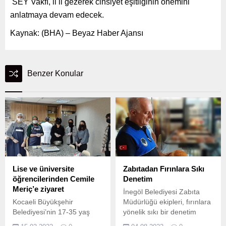
SEY Vakfı, il il gezerek cinsiyet eşitliğinin önemini
anlatmaya devam edecek.
Kaynak: (BHA) – Beyaz Haber Ajansı
Benzer Konular
Lise ve üniversite
Zabıtadan Fırınlara Sıkı
öğrencilerinden Cemile
Denetim
Meriç’e ziyaret
İnegöl Belediyesi Zabıta
Kocaeli Büyükşehir
Müdürlüğü ekipleri, fırınlara
Belediyesi’nin 17-35 yaş
yönelik sıkı bir denetim
arası özel bireylere eğitim
başlattı.