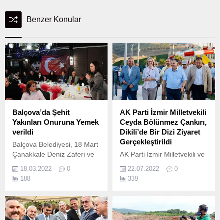
Benzer Konular
Balçova’da Şehit
AK Parti İzmir Milletvekili
Yakınları Onuruna Yemek
Ceyda Bölünmez Çankırı,
verildi
Dikili’de Bir Dizi Ziyaret
Gerçekleştirildi
Balçova Belediyesi, 18 Mart
Çanakkale Deniz Zaferi ve
AK Parti İzmir Milletvekili ve
Şehitleri Anma günü
Yerel Yönetimler Başkan
18.03.2022
0
22.07.2022
0
nedeniyle ilçedeki şehit
Yardımcısı Ceyda Bölünmez
188
339
yakınları onuruna bir yemek
Çankırı, bir dizi ziyaret
düzenledi.
gerçekleştirmek üzere
Dikili’ye gitti.