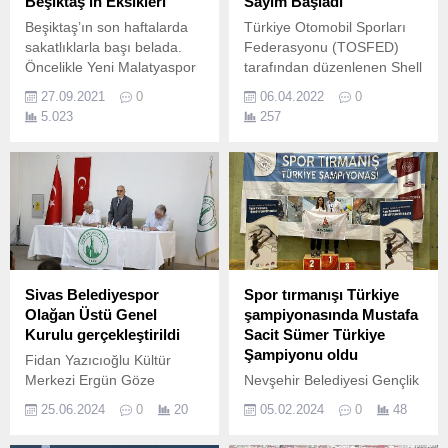
Beşiktaş’ın Eksikleri
Sayım Başladı
Beşiktaş’ın son haftalarda
Türkiye Otomobil Sporları
sakatlıklarla başı belada.
Federasyonu (TOSFED)
Öncelikle Yeni Malatyaspor
tarafından düzenlenen Shell
maçında Vida sakatlanmıştı
Helix 2022 Türkiye Ralli
27.09.2021
0
06.04.2022
0
onun ardından sakatlıklar
Şampiyonası’nda heyecan,
5.023
257
dur durak bilmedi.
15-17 Nisan tarihlerinde
Beşiktaş’ın kamp kadrosuna
Bodrum Rallisi ile Muğla,
almadığı 12 kişiden 11’i
Bodrum’da başlıyor.
sakat durumunda. İşte
Beşiktaş’ın kamp kadrosuna
almadığı oyuncular: Rachid
Ghezzal- Sakat Necip
Uysal- Sakat Cyle Ların-
Sakat Domagoj Vida- Sakat
Sivas Belediyespor
Spor tırmanışı Türkiye
Kenan Karaman- Sakat
Olağan Üstü Genel
şampiyonasında Mustafa
Miralem Pjanic-...
Kurulu gerçekleştirildi
Sacit Sümer Türkiye
Şampiyonu oldu
Fidan Yazıcıoğlu Kültür
Merkezi Ergün Göze
Nevşehir Belediyesi Gençlik
Salonu’nda yapılan genel
ve Spor Kulübü
25.06.2024
0
20
05.02.2024
0
48
kurulda Ahmet Polat
sporcularından Mustafa
kulübün yeni başkanı olarak
Sacit Sümer, Küçükler ve