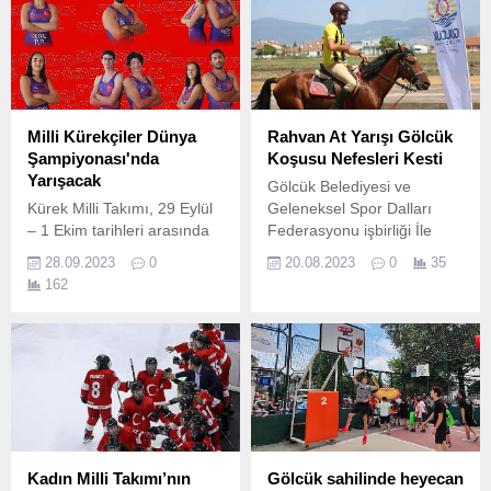
düzenleniyor.
yükselmeyi garantiledi.
Milli Kürekçiler Dünya
Rahvan At Yarışı Gölcük
Şampiyonası'nda
Koşusu Nefesleri Kesti
Yarışacak
Gölcük Belediyesi ve
Kürek Milli Takımı, 29 Eylül
Geleneksel Spor Dalları
– 1 Ekim tarihleri arasında
Federasyonu işbirliği İle
İtalya’nın Barletta kentinde
düzenlenen Geleneksel
28.09.2023
0
20.08.2023
0
35
düzenlenecek olan Deniz
Rahvan At Yarışları Gölcük
162
Küreği Dünya Şampiyonası
koşusu, yoğun bir katılımla
yarışlarına katılacak.
gerçekleşti.
Kadın Milli Takımı’nın
Gölcük sahilinde heyecan