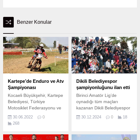
Benzer Konular
Kartepe’de Enduro ve Atv
Dikili Belediyespor
Şampiyonası
şampiyonluğunu ilan etti
Kocaeli Büyükşehir, Kartepe
Birinci Amatör Lig’de
Belediyesi, Türkiye
oynadığı tüm maçları
Motosiklet Federasyonu ve
kazanan Dikili Belediyespor
Kartepe Motosiklet Kulübü
en yakın takipçisi Bergama
30.06.2022
0
30.12.2024
0
18
tarafından 2-3 Temmuz
Yıldızlar Spor’u evinde 2-1
268
2022 tarihleri arasında
yenerek ligin bitimine 2
Kartepe’de “Türkiye Enduro
hafta kala şampiyonluğunu
ve ATV Şampiyonası”
ilan etti, Süper Amatör Lig’e