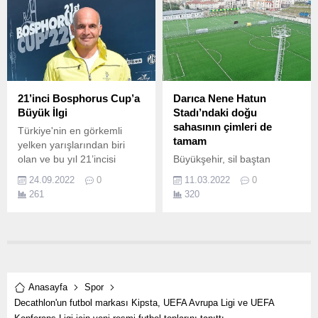
seçildi.
Gençler Spor Tırmanış
Şampiyonası’nda Türkiye
Şampiyonu oldu.
21’inci Bosphorus Cup’a
Darıca Nene Hatun
Büyük İlgi
Stadı’ndaki doğu
sahasının çimleri de
Türkiye'nin en görkemli
tamam
yelken yarışlarından biri
olan ve bu yıl 21’incisi
Büyükşehir, sil baştan
gerçekleşen Bosphorus
yenilediği Darıca Nene
24.09.2022
0
11.03.2022
0
Cup’ın ikinci gününde,
Hatun Spor Kompleksi’nde
261
320
İstanbul Boğaz’ında
batı tarafından sonra doğu
yelkenliler renkli görüntülere
taraftaki sahanın çim serme
sahne oldu.
işlemini de gerçekleştirdi
Kente kazandırılan yeni
spor tesisleri, amatör spor
kulüplerine sunulan
destekler, Kağıtspor
Anasayfa
Spor
aracılığıyla binlerce çocuk
Decathlon'un futbol markası Kipsta, UEFA Avrupa Ligi ve UEFA
ve gencin sporla