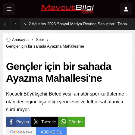
2 Ağustos 2026 Sosyal Medya Reyting Sonuçları: “Daha 17” Ekranlara Ambargo Koydu!
Anasayfa
Spor
Gençler için bir sahada Ayazma Mahallesi'ne
Gençler için bir sahada
Ayazma Mahallesi'ne
Kocaeli Büyükşehir Belediyesi, amatör spor kulüplerine
olan desteğini inşa ettiği yeni tesis ve futbol sahalarıyla
sürdürüyor.
Paylaş
Tweetle
Gönder
ABONE OL