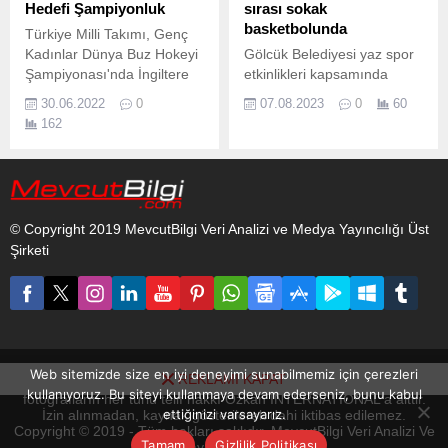
Hedefi Şampiyonluk
sırası sokak
basketbolunda
Türkiye Milli Takımı, Genç
Kadınlar Dünya Buz Hokeyi
Gölcük Belediyesi yaz spor
Şampiyonası'nda İngiltere
etkinlikleri kapsamında
ile oynayacağı maçın
Değirmende sahili bu yıl da
30.06.2022
0
07.08.2023
0
60
hazırlıklarını tamamladı.
Sokak Basketbolu
162
Turnuvası heyecanına ev
sahipliği yapacak.
© Copyright 2019 MevcutBilgi Veri Analizi ve Medya Yayıncılığı Üst
Şirketi
Web sitemizde size en iyi deneyimi sunabilmemiz için çerezleri
REKLAMI KAPAT
www.mevcutbilgi.com internet sitesinde yayınlanan yazı, haber ve
kullanıyoruz. Bu siteyi kullanmaya devam ederseniz, bunu kabul
fotoğrafların her türlü telif hakkı Ozkan INTERNATIONAL'a aittir.
ettiğinizi varsayarız.
İzin alınmadan, kaynak gösterilerek dahi iktibas edilemez.
Copyright © 2019 - Tüm hakları saklıdır. MevcutBilgi Veri Analizi Ve
Tamam
Gizlilik Politikası
Medya Yayıncılığı Üst Şirketi