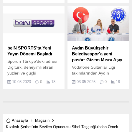
oranların olduğu iddaa'da
ediyor.
Lüksemburg-Türkiye
maçının oranları belli oldu.
beIN SPORTS'ta Yeni
Aydın Büyükşehir
Yayın Dönemi Başladı
Belediyespor'a yeni
pasör: Gizem Mısra Aşçı
Sporun Türkiye'deki adresi
Digiturk, deneyimli ekran
Vodafone Sultanlar Ligi
yüzleri ve güçlü
takımlarından Aydın
içerikleriyle, 2023-
Büyükşehir Belediyespor,
10.08.2023
0
18
03.05.2025
0
16
2024 sezonunda da
son olarak Aras Kargo’da
sporseverlerin öncelikli
forma giyen 1998 doğumlu
buluşma adresi olacak.
pasör Gizem Mısra Aşçı’yı
kadrosuna kattı.
Anasayfa
Magazin
Kızılcık Şerbeti'nin Sevilen Oyuncusu Sibel Taşçıoğlu'ndan Örnek