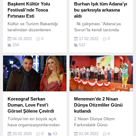
Başkent Kültür Yolu
Burhan Işık tüm Adana’yı
Festivali’nde Tosca
bu şarkısıyla arkasına
Fırtınası Esti
aldı
Kültür ve Turizm Bakanlığı
İlk çalışması "Adana'ya
tarafından düzenlenen
Sorun"la kendi tarzında
Başkent Kültür Yolu Festivali
dikkatleri üzerine çekmeyi
04.10.2022
0
17.02.2022
0
kapsamında dün (3 Ekim
başaran Burhan Işık başta
154
512
2022, Pazartesi) akşam
memleketi Adana olmak
Büyük Tiyatro’da Tosca
üzere arabesk müziğe
Operası fırtınası esti.
gönül veren bir çok yerden
tebrik mesajları alıyor.
Koreograf Serkan
Menemen’de 2 Nisan
Duman, Love Fest'i
Dünya Otizmliler Günü
Görsel Şölene Çevirdi
kutlandı
Türkiye’nin en büyük açık
2 Nisan Dünya Otizm
hava organizasyonlarından
Farkındalık Günü
olan Love Fest muhteşem
dolayısıyla düzenlenen
20.02.2025
0
53
01.04.2022
0