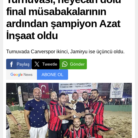
final müsabakalarının
ardından şampiyon Azat
İnşaat oldu
Turnuvada Carverspor ikinci, Jamiryu ise üçüncü oldu.
Paylaş
Tweetle
Gönder
ABONE OL