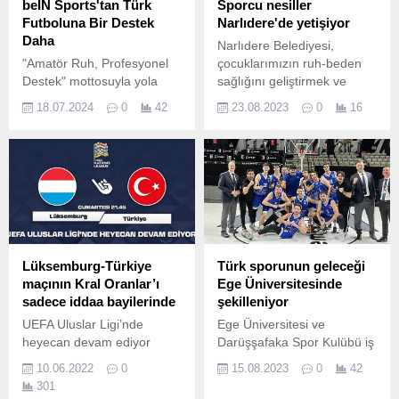
beIN Sports'tan Türk
Sporcu nesiller
Futboluna Bir Destek
Narlıdere'de yetişiyor
Daha
Narlıdere Belediyesi,
"Amatör Ruh, Profesyonel
çocuklarımızın ruh-beden
Destek" mottosuyla yola
sağlığını geliştirmek ve
çıkan beIN SPORTS, beIN
sporla büyüyen nesiller
18.07.2024
0
42
23.08.2023
0
16
SQUAD adını verdiği yeni
yetiştirmek için faaliyetlerine
programıyla, başvurular
devam ediyor.
ardından belirlenecek 50
amatör futbol
kulübüne 2024-
2025 sezonunda forma seti
desteği verecek.
Lüksemburg-Türkiye
Türk sporunun geleceği
maçının Kral Oranlar’ı
Ege Üniversitesinde
sadece iddaa bayilerinde
şekilleniyor
UEFA Uluslar Ligi’nde
Ege Üniversitesi ve
heyecan devam ediyor
Darüşşafaka Spor Kulübü iş
Türkiye çapında beş bine
birliğiyle hayata geçirilen
10.06.2022
0
15.08.2023
0
42
yakın sabit iddaa bayisi ve
Ege Üniversitesi Daçka
301
iddaa'a özel, daha yüksek
projesi büyümeye devam