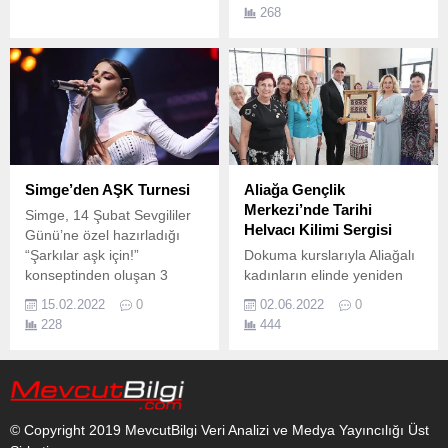
sahne showlarıyla seyirciyle
etkinlikte özel öğrencilerle
268
buluştu.
bir araya gelen Menemen
Belediye Başkan Vekili
Aydın Pehlivan, “Otizm bir
engel değil, farkındalıktır.
Simge’den AŞK Turnesi
Aliağa Gençlik
Merkezi’nde Tarihi
Simge, 14 Şubat Sevgililer
Helvacı Kilimi Sergisi
Günü’ne özel hazırladığı
“Şarkılar aşk için!”
Dokuma kurslarıyla Aliağalı
konseptinden oluşan 3
kadınların elinde yeniden
gecelik turnesini Türkiye’nin
hayat bulan Tarihi Helvacı
15.02.2022
0
02.06.2022
0
en büyük ve yaygın konser
Kilimi, Aliağa Gençlik
228
444
mekanları ağı Jolly
Merkezi’nde açılan sergiyle
Joker’lerde gerçekleştirdi.
vatandaşların beğenisine
sunuldu.
© Copyright 2019 MevcutBilgi Veri Analizi ve Medya Yayıncılığı Üst