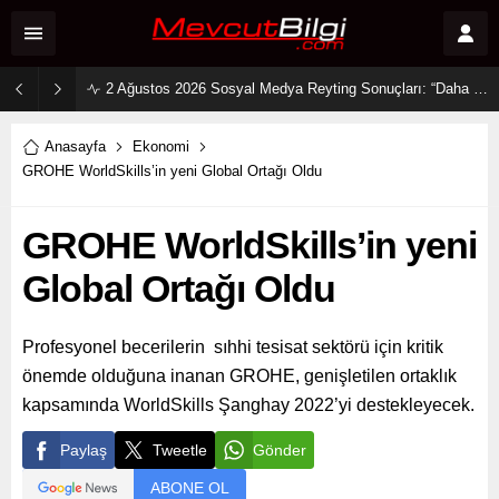
2 Ağustos 2026 Sosyal Medya Reyting Sonuçları: “Daha 17” Ekranlara Ambargo Koydu!
Anasayfa
Ekonomi
GROHE WorldSkills’in yeni Global Ortağı Oldu
GROHE WorldSkills’in yeni
Global Ortağı Oldu
Profesyonel becerilerin sıhhi tesisat sektörü için kritik
önemde olduğuna inanan GROHE, genişletilen ortaklık
kapsamında WorldSkills Şanghay 2022’yi destekleyecek.
Paylaş
Tweetle
Gönder
ABONE OL