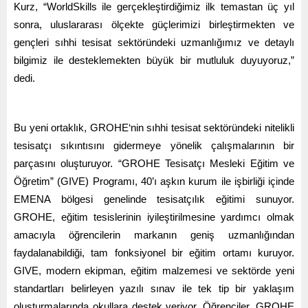
Kurz, “WorldSkills ile gerçekleştirdiğimiz ilk temastan üç yıl
sonra, uluslararası ölçekte güçlerimizi birleştirmekten ve
gençleri sıhhi tesisat sektöründeki uzmanlığımız ve detaylı
bilgimiz ile desteklemekten büyük bir mutluluk duyuyoruz,”
dedi.
Bu yeni ortaklık, GROHE‘nin sıhhi tesisat sektöründeki nitelikli
tesisatçı sıkıntısını gidermeye yönelik çalışmalarının bir
parçasını oluşturuyor. “GROHE Tesisatçı Mesleki Eğitim ve
Öğretim” (GIVE) Programı, 40’ı aşkın kurum ile işbirliği içinde
EMENA bölgesi genelinde tesisatçılık eğitimi sunuyor.
GROHE, eğitim tesislerinin iyileştirilmesine yardımcı olmak
amacıyla öğrencilerin markanın geniş uzmanlığından
faydalanabildiği, tam fonksiyonel bir eğitim ortamı kuruyor.
GIVE, modern ekipman, eğitim malzemesi ve sektörde yeni
standartları belirleyen yazılı sınav ile tek tip bir yaklaşım
oluşturmalarında okullara destek veriyor. Öğrenciler, GROHE