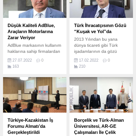
Türkiye’nin Geleceği 1.
deneyimi sunuyor.
Düşük Kaliteli AdBlue,
Türk İhracatçısının Gözü
Araçların Motorlarına
“Kuşak ve Yol”da
Zarar Veriyor
2013 Yılından bu yana
AdBlue markasının kullanım
dünya ticareti gibi Türk
haklarına sahip firmalardan
işadamlarının da gözü
Arbey Kimya’nın Yönetim
Kuşak ve Yol projesinde.
27.07.2022
0
17.02.2022
0
Kurulu Üyesi İbrahim
163
210
Karahasanoğlu, AdBlue
ürünlerinin yalnızca
sertifikalı bayilerden
alınması gerektiği
uyarısında bulundu.
Türkiye-Kazakistan İş
Borçelik ve Türk-Alman
Forumu Almatı’da
Üniversitesi, AR-GE
Gerçekleştirildi
Çalışmaları İle Çelik