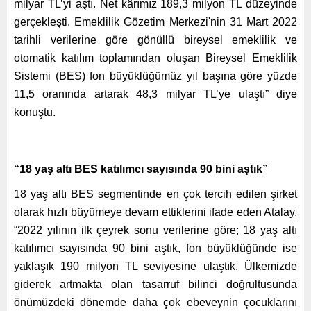
milyar TL’yi aştı. Net kârımız 189,3 milyon TL düzeyinde
gerçekleşti. Emeklilik Gözetim Merkezi'nin 31 Mart 2022
tarihli verilerine göre gönüllü bireysel emeklilik ve
otomatik katılım toplamından oluşan Bireysel Emeklilik
Sistemi (BES) fon büyüklüğümüz yıl başına göre yüzde
11,5 oranında artarak 48,3 milyar TL’ye ulaştı” diye
konuştu.
“18 yaş altı BES katılımcı sayısında 90 bini aştık”
18 yaş altı BES segmentinde en çok tercih edilen şirket
olarak hızlı büyümeye devam ettiklerini ifade eden Atalay,
“2022 yılının ilk çeyrek sonu verilerine göre; 18 yaş altı
katılımcı sayısında 90 bini aştık, fon büyüklüğünde ise
yaklaşık 190 milyon TL seviyesine ulaştık. Ülkemizde
giderek artmakta olan tasarruf bilinci doğrultusunda
önümüzdeki dönemde daha çok ebeveynin çocuklarını