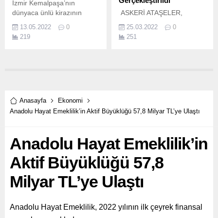
Gerçekleştirildi
İzmir Kemalpaşa’nın
dünyaca ünlü kirazının
ASKERİ ATAŞELER,
hasadı başladı.
MÜSİAD ÜYELERİYLE BİR
13.05.2022
0
25.03.2022
0
ARAYA GELDİ MÜSİAD &
219
251
AMAC Sektörel İş Birliği
Buluşması programı, Türk iş
insanları ve 45 farklı
ülkeden askeri ataşenin
katılımıyla Ankara'da
gerçekleştirildi.
Anasayfa
Ekonomi
Anadolu Hayat Emeklilik’in Aktif Büyüklüğü 57,8 Milyar TL’ye Ulaştı
Anadolu Hayat Emeklilik’in
Aktif Büyüklüğü 57,8
Milyar TL’ye Ulaştı
Anadolu Hayat Emeklilik, 2022 yılının ilk çeyrek finansal