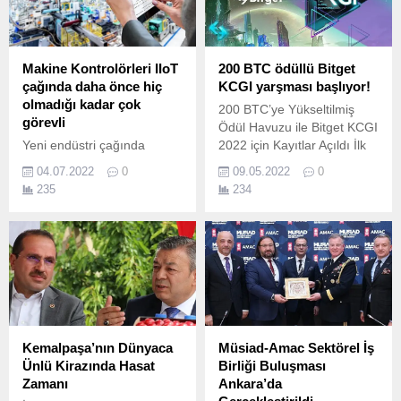
düzenleniyor.
Makine Kontrolörleri IIoT
200 BTC ödüllü Bitget
çağında daha önce hiç
KCGI yarşması başlıyor!
olmadığı kadar çok
200 BTC’ye Yükseltilmiş
görevli
Ödül Havuzu ile Bitget KCGI
Yeni endüstri çağında
2022 için Kayıtlar Açıldı İlk
IIoT’in temelini haberleşme,
gün 500'den fazla kayıtlı
04.07.2022
0
09.05.2022
0
bu yeni genişletilmiş
kullanıcı Lider global
235
234
altyapının kalbini ise son
kripto borsası Bitget'in ev
teknoloji makine
sahipliğinde, uzun zamandır
kontrolörleri oluşturuyor.
beklenen ve yılda iki defa
düzenlenen global kripto
vadeli işlem yarışması
King's Cup...
Kemalpaşa’nın Dünyaca
Müsiad-Amac Sektörel İş
Ünlü Kirazında Hasat
Birliği Buluşması
Zamanı
Ankara’da