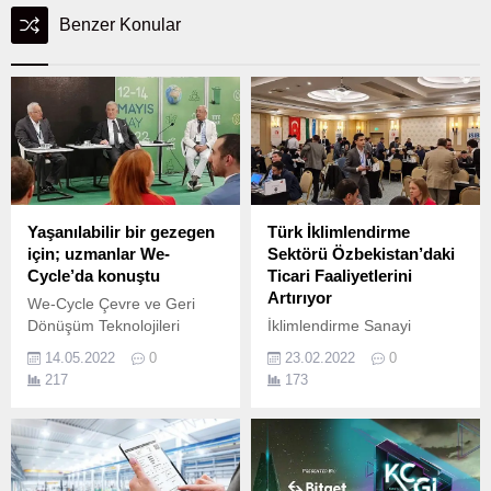
Benzer Konular
Yaşanılabilir bir gezegen
Türk İklimlendirme
için; uzmanlar We-
Sektörü Özbekistan’daki
Cycle’da konuştu
Ticari Faaliyetlerini
Artırıyor
We-Cycle Çevre ve Geri
Dönüşüm Teknolojileri
İklimlendirme Sanayi
Fuarı’nda, akıllı şehirlerde
İhracatçıları Birliği (İSİB),
14.05.2022
0
23.02.2022
0
ölçülebilir ve yerinde
08-11 Şubat 2022 tarihleri
217
173
dönüştürülen atık sistemleri,
arasında Özbekistan’a
temiz çevre ve doğayı
büyük bir ticari heyet
koruma hakkında pek çok
programı düzenledi.
uzman görüşünün yer aldığı
panel ve seminerler