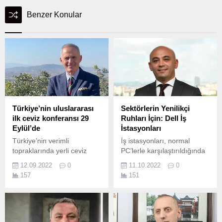
Benzer Konular
Türkiye’nin uluslararası
Sektörlerin Yenilikçi
ilk ceviz konferansı 29
Ruhları İçin: Dell İş
Eylül’de
İstasyonları
Türkiye’nin verimli
İş istasyonları, normal
topraklarında yerli ceviz
PC’lerle karşılaştırıldığında
üretimini artırmak ve bu
daha yüksek performans,
12.09.2022
0
11.10.2022
0
hedefle cari açığı kapatmak
görüntü kalitesi ve
157
151
üzere 1 milyon dikili ceviz
profesyonel Bağımsız
ağacıyla yola çıkan Ceviz
Yazılım Satıcısı (ISV -
Üreticileri Derneği (CÜD),
Independent Software
29 Eylül 2022’de
Vendor) sertifikasyonlarıyla
‘Türkiye’nin Cevizi,
gelişmiş bir kullanıcı