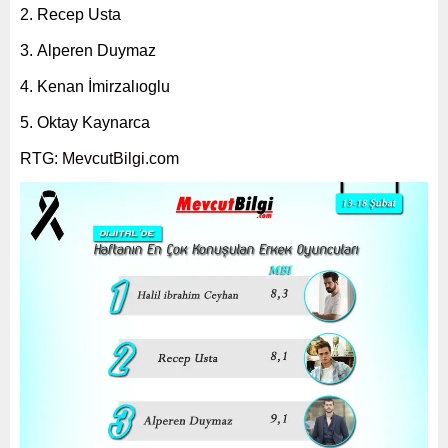
Recep Usta
Alperen Duymaz
Kenan İmirzalıoglu
Oktay Kaynarca
RTG:
MevcutBilgi.com