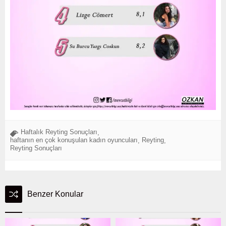
Haftalık Reyting Sonuçları
,
haftanın en çok konuşulan kadın oyuncuları
Reyting
,
,
Reyting Sonuçları
Benzer Konular