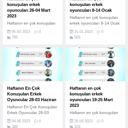
konuşulan erkek
konuşulan erkek
oyuncuları 26-04 Mart
oyuncuları 8-14 Ocak
2023
Haftanın en çok konuşulan
Haftanın en çok konuşulan
erkek oyuncuları 8-14 Ocak
erkek oyuncuları 26-04 Mart
Halil İbrahim Ceylan Recep
05.03.2023
0
15.01.2023
0
2023 Halil İbrahim Ceyhan
Usta Mert Ramazan Demir
785
505
Akın Akınözü Engin Akyürek
Akın Akınözü Doğukan
Recep Usta Bilal Yiğit Koçak
Güngör
Haftanın En Çok
Haftanın en çok
Konuşulan Erkek
konuşulan erkek
Oyuncular 28-03 Haziran
oyuncuları 19-25 Mart
2023
Haftanın En Çok Konuşulan
Erkek Oyuncular 28-03
Haftanın en çok konuşulan
Haziran Engin Akyürek Halil
erkek oyuncuları 19-25 Mart
04.06.2023
0
26.03.2023
0
İbrahim Ceyhan Onur Seyit
2023 Bilal Yiğit Koçak Halil
388
329