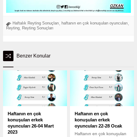
Haftalık Reyting Sonuçları
haftanın en çok konuşulan oyuncuları
,
,
Reyting
Reyting Sonuçları
,
Benzer Konular
Haftanın en çok
Haftanın en çok
konuşulan erkek
konuşulan erkek
oyuncuları 26-04 Mart
oyuncuları 22-28 Ocak
2023
Haftanın en çok konuşulan