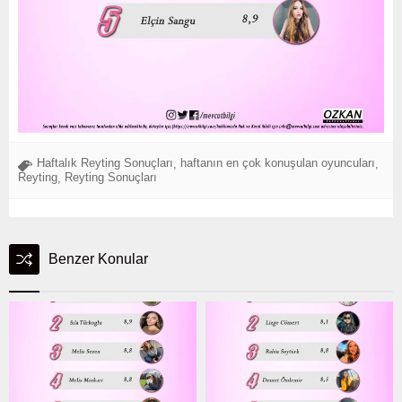
Haftalık Reyting Sonuçları
haftanın en çok konuşulan oyuncuları
,
,
Reyting
Reyting Sonuçları
,
Benzer Konular