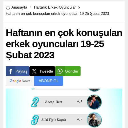
Anasayfa
Haftalık Erkek Oyuncular
Haftanın en çok konuşulan erkek oyuncuları 19-25 Şubat 2023
Haftanın en çok konuşulan
erkek oyuncuları 19-25
Şubat 2023
Paylaş
Tweetle
Gönder
ABONE OL