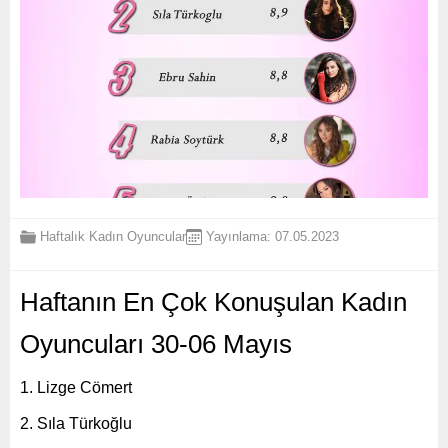
Haftalık Kadın Oyuncular
Yayınlama: 07.05.2023
Haftanın En Çok Konuşulan Kadın
Oyuncuları 30-06 Mayıs
Lizge Cömert
Sıla Türkoğlu