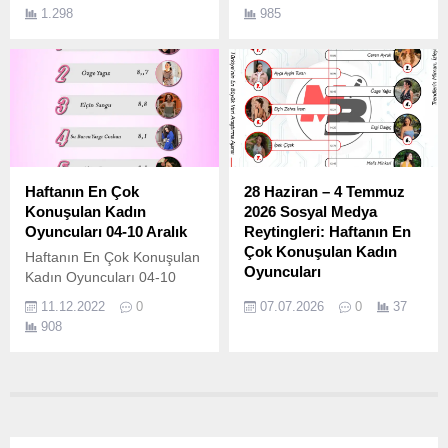
Elçin Sangu Özge Gürel
Türkoğlu Su Burcu Yazgı
1.298
985
Özge Törer
Coşkun Serra Pirinç Özge
Törer
Haftanın En Çok
28 Haziran – 4 Temmuz
Konuşulan Kadın
2026 Sosyal Medya
Oyuncuları 04-10 Aralık
Reytingleri: Haftanın En
Çok Konuşulan Kadın
Haftanın En Çok Konuşulan
Oyuncuları
Kadın Oyuncuları 04-10
Aralık Sıla Türkoğlu Özge
28 Haziran – 4 Temmuz
11.12.2022
0
07.07.2026
0
37
Yağız Elçin Sangu Su Burcu
2026 Sosyal Medya
908
Yazgı Coşkun Alina Boz
Reytingleri: Haftanın En Çok
Konuşulan Kadın
Oyuncuları Televizyon
dünyasında başarının
ölçütü artık yalnızca
geleneksel reyting