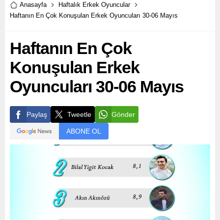
cihazlarıyla sınırlı değil.
Anasayfa
Haftalık Erkek Oyuncular
İzleyicinin nabzı, saniyeler
Haftanın En Çok Konuşulan Erkek Oyuncuları 30-06 Mayıs
içinde binlerce etkileşimin
yaşandığı sosyal medya
Haftanın En Çok
platformlarında atıyor.
Hayran gruplarının
Konuşulan Erkek
(fandom) bitmek tükenmek
bilmeyen desteği, hashtag
Oyuncuları 30-06 Mayıs
kampanyaları ve dijital
dünyadaki anlık...
Paylaş
Tweetle
Gönder
ABONE OL