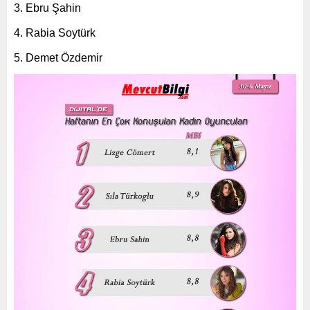
Ebru Şahin
Rabia Soytürk
Demet Özdemir