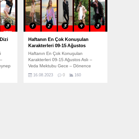
Dizi
Haftanın En Çok Konuşulan
Karakterleri 09-15 Ağustos
i
Haftanın En Çok Konuşulan
 –
Karakterleri 09-15 Ağustos Aslı –
Zeynep
Veda Mektubu Gece – Dönence
Yaman – Emanet Özgür – Dönence
16.08.2023
0
160
Ateş – Ya Çok Seversen