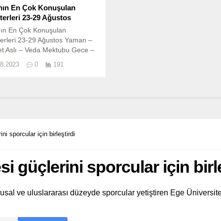
nın En Çok Konuşulan
terleri 23-29 Ağustos
nın En Çok Konuşulan
erleri 23-29 Ağustos Yaman –
t Aslı – Veda Mektubu Gece –
ce Ateş – Ya Çok Seversen
08.2023
0
191
 – Dönence
i sporcular için birleştirdi
i güçlerini sporcular için birle
usal ve uluslararası düzeyde sporcular yetiştiren Ege Üniversitesi,