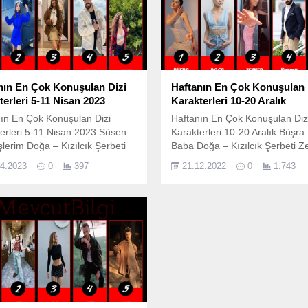
nın En Çok Konuşulan Dizi
Haftanın En Çok Konuşulan 
terleri 5-11 Nisan 2023
Karakterleri 10-20 Aralık
ın En Çok Konuşulan Dizi
Haftanın En Çok Konuşulan Diz
erleri 5-11 Nisan 2023 Süsen –
Karakterleri 10-20 Aralık Büşra
lerim Doğa – Kızılcık Şerbeti
Baba Doğa – Kızılcık Şerbeti 
 – Adım Farah Yaman –
– Tozlu Yaka Yaman – Emanet
04.2023
0
397
21.12.2022
0
1.743
t Aybike – Kardeşlerim
Seyran – Yalı Çapkını