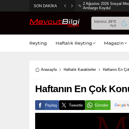
2 Ağustos 2026 Sosyal Med
SON DAKİKA
Ambargo Koydu!
İstanbul,
25
°C
Açık
Reyting
Haftalık Reyting
Magazin
Anasayfa
Haftalık Karakterler
Haftanın En Ço
Haftanın En Çok Konu
Paylaş
Tweetle
Gönder