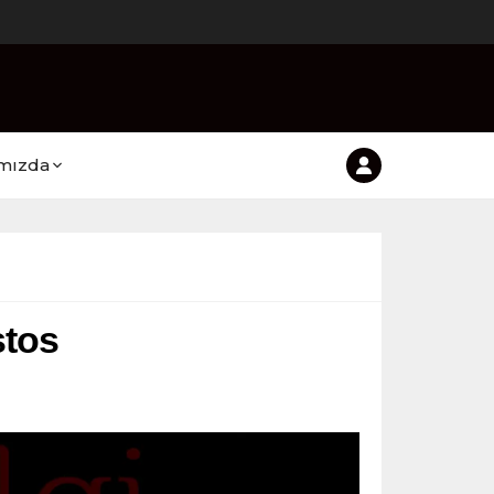
mızda
stos