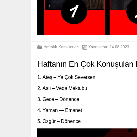
Haftalık Karakterler
Yayınlama: 24.08.2023
Haftanın En Çok Konuşulan K
Ateş – Ya Çok Seversen
Aslı – Veda Mektubu
Gece – Dönence
Yaman — Emanet
Özgür – Dönence