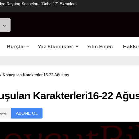
ya Reyting Sonuçları: “Daha 17” Ekranlara
Burçlar
Yaz Etkinlikleri
Yılın Enleri
Hakkı
k Konuşulan Karakterleri16-22 Ağustos
şulan Karakterleri16-22 Ağu
ABONE OL