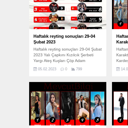
Haftalık reyting sonuçları 29-04
Hafta
Şubat 2023
Karak
Haftalık reyting sonuçları 29-04 Şubat
Haftan
2023 Yalı Çapkını Kızılcık Şerbeti
Karakt
Yargı Ateş Kuşları Çöp Adam
Kardeş
Kardeşlerim Taçsız Prenses Ben Bu
Farah
05.02.2023
0
799
14.
Cihana Sığmazsam Teşkilat Yasak
Emane
Elma