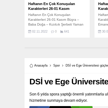
Haftanın En Çok Konuşulan
Hafta
Karakterleri 26-01 Kasım
Karak
Haftanın En Çok Konuşulan
Hafta
Karakterleri 26-01 Kasım Büşra –
Karakt
Baba Doğa – Kızılcık Şerbeti Yaman
Emane
– Emanet Umut – Tuzak Ekim – Duy
Dönen
02.11.2022
0
641
30.
Beni
Özgür
Anasayfa
Spor
DSİ ve Ege Üniversitesi güçlerin
DSİ ve Ege Üniversites
Son 6 yılda spora yaptığı önemli yatırımlarla ul
hizmetine sunmaya devam ediyor.