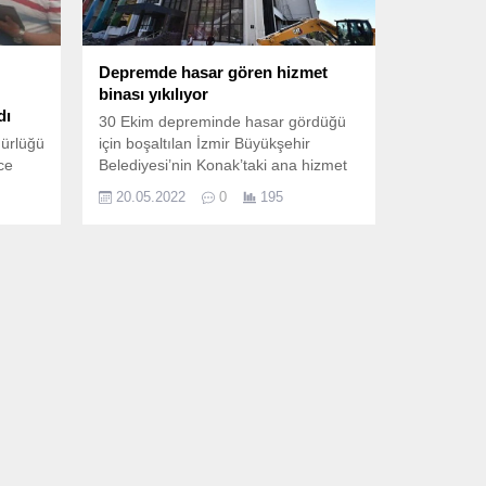
Depremde hasar gören hizmet
binası yıkılıyor
dı
30 Ekim depreminde hasar gördüğü
dürlüğü
için boşaltılan İzmir Büyükşehir
nce
Belediyesi’nin Konak’taki ana hizmet
binası yıkılıyor.
20.05.2022
0
195
ik
an