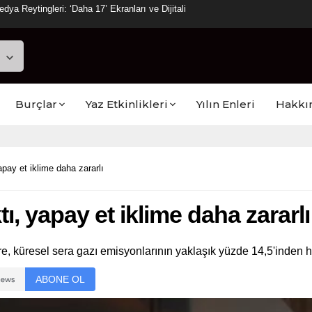
a Reytingleri: ‘Daha 17’ Ekranları ve Dijitali
Burçlar
Yaz Etkinlikleri
Yılın Enleri
Hakkı
pay et iklime daha zararlı
, yapay et iklime daha zararlı
re, küresel sera gazı emisyonlarının yaklaşık yüzde 14,5'inden 
ABONE OL