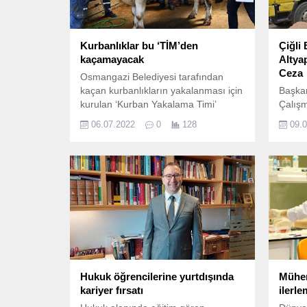
Kurbanlıklar bu ‘TİM’den
Çiğli 
kaçamayacak
Altya
Ceza
Osmangazi Belediyesi tarafından
kaçan kurbanlıkların yakalanması için
Başka
kurulan ‘Kurban Yakalama Timi’
Çalışm
bayrama hazır hale geldi.
Beledi
06.07.2022
0
128
09.
birleş
altyap
veren
“Otori
derece
Hukuk öğrencilerine yurtdışında
Mühen
kariyer fırsatı
ilerle