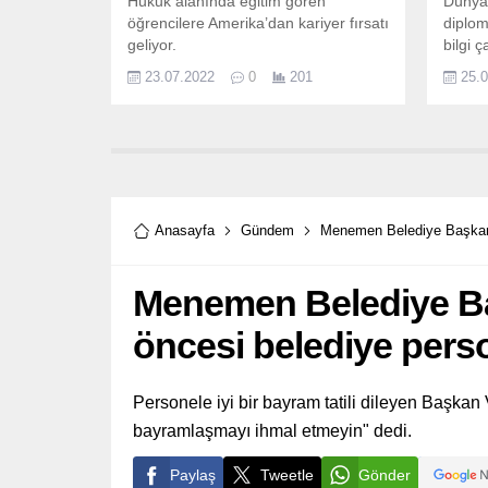
Hukuk alanında eğitim gören
Dünyan
öğrencilere Amerika’dan kariyer fırsatı
diplo
geliyor.
bilgi 
sistem
23.07.2022
0
201
25.
gelişti
alanın
belirte
Anasayfa
Gündem
Menemen Belediye Başkan V
Menemen Belediye Ba
öncesi belediye perso
Personele iyi bir bayram tatili dileyen Başkan V
bayramlaşmayı ihmal etmeyin" dedi.
Paylaş
Tweetle
Gönder