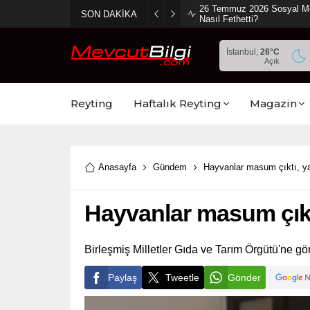
26 Temmuz 2026 Sosyal Medy
SON DAKİKA
Nasıl Fethetti?
İstanbul,
26
°C
Açık
Reyting
Haftalık Reyting
Magazin
Anasayfa
Gündem
Hayvanlar masum çıktı, ya
Hayvanlar masum çıktı
Birleşmiş Milletler Gıda ve Tarım Örgütü'ne gö
Paylaş
Tweetle
Gönder