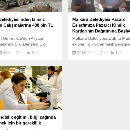
Belediyesi’nden İzinsiz
Malkara Belediyesi Pazarcı
pı Çalışmalarına 488 bin TL
Esnafımıza Pazarcı Kimlik
Kartlarının Dağıtımına Başla
n Gümrükçü’den Altyapı
Malkara Belediyesi, Zabıta Mü
alarına Sıkı Denetim Çiğli
ekipleri ilgili yönetmelik gereği
yesi’nin Mart ayı ikinci olağan
halk pazarlarında tezgâh açan
03.2022
0
169
27.06.2022
0
174
iminde ilçede gerçekleşen
pazarcı esnafımıza pazarcı kiml
ı çalışmaları hakkında bilgi
kartlarının dağıtımına 27 Hazir
 Başkan Utku Gümrükçü,
2022 Pazartesi günü başladı.
teyi sağlama konusunda son
 kararlıyım” dedi.
dislik eğitimi, bilgi çağında
mek için bir gereklilik