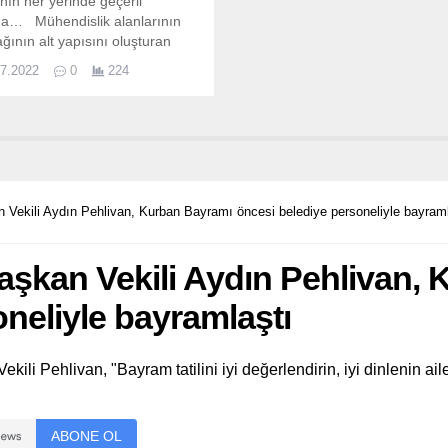
ın her yerinde geçerli
ma… Mühendislik alanlarının
çağının alt yapısını oluşturan
 ve cihazların tasarımı,
07.2022
0
224
rilmesi, üretimi ve yönetimi
da çalışmalar yürüttüğünü
n Prof.
ekili Aydın Pehlivan, Kurban Bayramı öncesi belediye personeliyle bayraml
şkan Vekili Aydın Pehlivan, 
neliyle bayramlaştı
ekili Pehlivan, "Bayram tatilini iyi değerlendirin, iyi dinlenin ai
ABONE OL