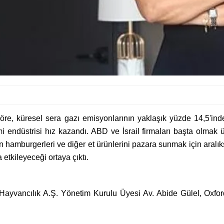
göre, küresel sera gazı emisyonlarının yaklaşık yüzde 14,5'in
i endüstrisi hız kazandı. ABD ve İsrail firmaları başta olmak üz
n hamburgerleri ve diğer et ürünlerini pazara sunmak için aralıks
 etkileyeceği ortaya çıktı.
ayvancılık A.Ş. Yönetim Kurulu Üyesi Av. Abide Gülel, Oxford