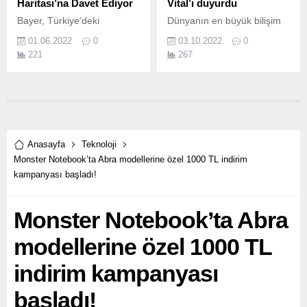
Haritası’na Davet Ediyor
Vital’ı duyurdu
Bayer, Türkiye’deki
Dünyanın en büyük bilişim
girişimciler tarafından
teknolojileri (BT) altyapı
01.06.2022
0
03.10.2022
0
kurulan, sağlık alanındaki
hizmetleri sağlayıcısı
221
267
startup şirketlerini Türkiye
Kyndryl, müşteri ve iş
Dijital Sağlık Girişimleri
ortaklarının iş süreçlerinde
Haritası’nda yer almaya
karşılaştıkları zorlukları
davet ediyor.
ortadan kaldırmaya hazır.
Anasayfa
Teknoloji
Monster Notebook’ta Abra modellerine özel 1000 TL indirim
kampanyası başladı!
Monster Notebook’ta Abra
modellerine özel 1000 TL
indirim kampanyası
başladı!