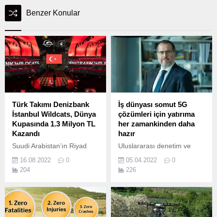
Benzer Konular
Türk Takımı Denizbank
İş dünyası somut 5G
İstanbul Wildcats, Dünya
çözümleri için yatırıma
Kupasında 1.3 Milyon TL
her zamankinden daha
Kazandı
hazır
Suudi Arabistan’ın Riyad
Uluslararası denetim ve
şehrinde düzenlenen PUBG
danışmanlık şirketi EY
16.08.2022
0
05.04.2022
0
MOBILE World Invitational
(Ernst & Young),
204
226
Ana Turnuvasında yarışan
“Endüstrilerin Geleceği
Denizbank İstanbul
2022” başlıklı araştırmasını
Wildcats, 1.
yayınladı.