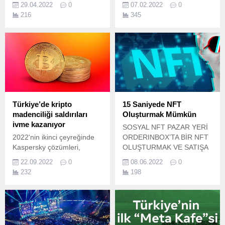
Hybrid Cloud Management
düzenleyeceği ‘Unpacked’
29.04.2022
0
07.02.2022
0
X çözümüyle daha kolay,
etkinliği kapsamında
216
345
güvenli ve düşük maliyetli
tanıtacağı yeni Galaxy
çoklu bulut yetkilendirmesi
Serisi cihazlar başta olmak
ile self servis, yönetişim ve
üzere tüm ürünlerinde
optimizasyon sağlıyor.
okyanustaki plastikleri
yeniden işlevlendirerek
kullanacağını açıkladı.
Türkiye’de kripto
15 Saniyede NFT
madenciliği saldırıları
Oluşturmak Mümkün
ivme kazanıyor
SOSYAL NFT PAZAR YERİ
2022'nin ikinci çeyreğinde
ORDERINBOX’TA BİR NFT
Kaspersky çözümleri,
OLUŞTURMAK VE SATIŞA
madencilerde 40 bin 788
SUNMAK SANİYELER
22.09.2022
0
08.06.2022
0
yeni modifikasyon tespit etti.
SÜRÜYOR! Web3
232
198
teknolojisinin cesur yeni
dünyası, sanata ve bilime
bütünsel bir arka plan
getiriyor.