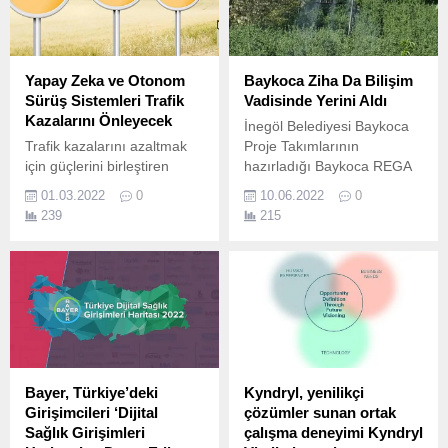
Yapay Zeka ve Otonom
Baykoca Ziha Da Bilişim
Sürüş Sistemleri Trafik
Vadisinde Yerini Aldı
Kazalarını Önleyecek
İnegöl Belediyesi Baykoca
Trafik kazalarını azaltmak
Proje Takımlarının
için güçlerini birleştiren
hazırladığı Baykoca REGA
Equinix ve Continental "Sıfır
(Rehber Elektrikli Gezi
01.03.2022
0
10.06.2022
0
zayiat, sıfır yaralanma ve
Aracı) ve Baykoca Fezakadı
239
215
sıfır kaza" vizyonuyla yola
Drone İle Kaçak Yapı Tespiti
çıkıyor.
projeleri Bilişim Vadisine
kabul edilmişti.
Bayer, Türkiye’deki
Kyndryl, yenilikçi
Girişimcileri ‘Dijital
çözümler sunan ortak
Sağlık Girişimleri
çalışma deneyimi Kyndryl