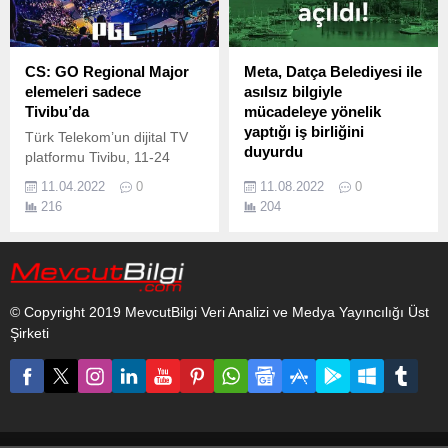
CS: GO Regional Major
Meta, Datça Belediyesi ile
elemeleri sadece
asılsız bilgiyle
Tivibu’da
mücadeleye yönelik
yaptığı iş birliğini
Türk Telekom’un dijital TV
duyurdu
platformu Tivibu, 11-24
Nisan tarihleri arasında
Meta, ile yaşça büyük
11.04.2022
0
11.08.2022
0
Bükreş’te düzenlenecek CS:
sosyal medya
216
204
GO PGL Regional Major
kullanıcılarının dijital medya
heyecanını ekrana taşıyor.
okuryazarlığı konusunda
bilinçlendirilmesi amacıyla
Meta Kafe isminde bir pop-
up kafenin hayata
© Copyright 2019 MevcutBilgi Veri Analizi ve Medya Yayıncılığı Üst
geçirilmesi konusunda
Şirketi
Datça Belediyesi ile iş birliği
yaptığını duyurdu.