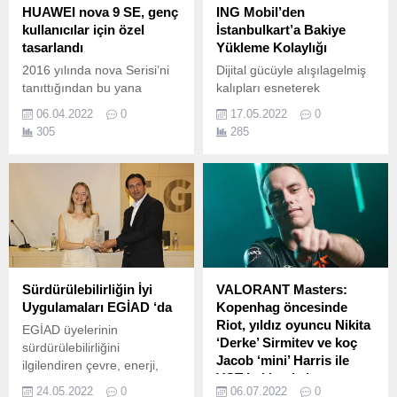
HUAWEI nova 9 SE, genç
ING Mobil’den
kullanıcılar için özel
İstanbulkart’a Bakiye
tasarlandı
Yükleme Kolaylığı
2016 yılında nova Serisi’ni
Dijital gücüyle alışılagelmiş
tanıttığından bu yana
kalıpları esneterek
Huawei genç tüketiciler için
müşterilerinin hayatına uyan
06.04.2022
0
17.05.2022
0
tasarlanmış trend amiral
çözümler geliştiren ING
305
285
gemisi cihazları sunuyor.
Türkiye, Belbim ile
gerçekleştirdiği iş birliği
kapsamında, müşterilerine
ING Mobil üzerinden
İstanbulkart’a bakiye
yükleme kolaylığı sunuyor.
Sürdürülebilirliğin İyi
VALORANT Masters:
Uygulamaları EGİAD ‘da
Kopenhag öncesinde
Riot, yıldız oyuncu Nikita
EGİAD üyelerinin
‘Derke’ Sirmitev ve koç
sürdürülebilirliğini
Jacob ‘mini’ Harris ile
ilgilendiren çevre, enerji,
VCT hakkında konuştu.
enerji verimliliği, iklim
24.05.2022
0
06.07.2022
0