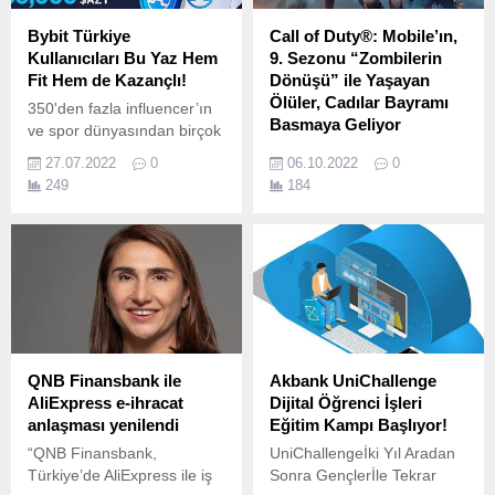
Bybit Türkiye
Call of Duty®: Mobile’ın,
Kullanıcıları Bu Yaz Hem
9. Sezonu “Zombilerin
Fit Hem de Kazançlı!
Dönüşü” ile Yaşayan
Ölüler, Cadılar Bayramı
350'den fazla influencer’ın
Basmaya Geliyor
ve spor dünyasından birçok
yıldızın dikkatle takip ettiği
Ölümsüzler ordusu geri
27.07.2022
0
06.10.2022
0
AMAZY, Bybit'te listelendi!
döndü! Cadılar Bayramı’nı
249
184
Yeni nesil kripto varlık işlem
kutlayacak olan Call of
platformu Bybit, Türkiye
Duty®: Mobile’ın yeni 9.
kullanıcılarına yeni
kampanyalarla
kazandırmaya devam
ediyor.
QNB Finansbank ile
Akbank UniChallenge
AliExpress e-ihracat
Dijital Öğrenci İşleri
anlaşması yenilendi
Eğitim Kampı Başlıyor!
“QNB Finansbank,
UniChallengeİki Yıl Aradan
Türkiye’de AliExpress ile iş
Sonra Gençlerİle Tekrar