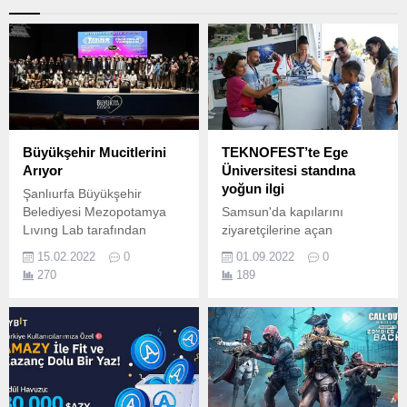
Büyükşehir Mucitlerini
TEKNOFEST’te Ege
Arıyor
Üniversitesi standına
yoğun ilgi
Şanlıurfa Büyükşehir
Belediyesi Mezopotamya
Samsun'da kapılarını
Lıvıng Lab tarafından
ziyaretçilerine açan
düzenlenecek olan 63 bin
dünyanın en büyük
15.02.2022
0
01.09.2022
0
lira ödüllü Tekno Şanlıurfa
Havacılık, Uzay ve Teknoloji
270
189
‘’Büyükşehir Mucitlerini
Festivali TEKNOFEST’te
Arıyor’’ Fikir Proje Yarışması
Ege Üniversitesi standı
düzenlenen lansman ile
yoğun ilgi görüyor.
tanıtıldı.