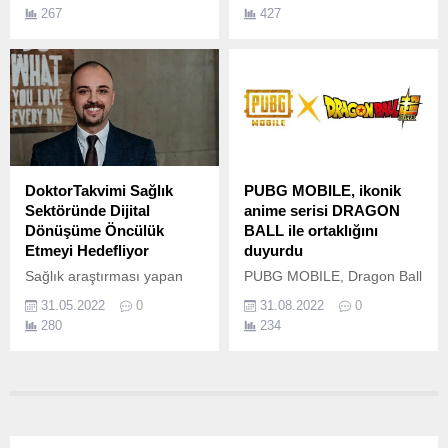
değişikliği politikalarının
Zafere giden yolda yaşanan
267
427
oluşturulmasına katkı
tökezleme Masters 1.
vermek ve bu konularda
gerekli işbirliklerin
kurulması, farkındalığın
arttırılması amacıyla EGİAD
tarafından düzenlenen
Sürdürülebilirlik İyi
Uygulama Örnekleri etkinliği
dernek merkezinde
DoktorTakvimi Sağlık
PUBG MOBILE, ikonik
gerçekleştirildi.
Sektöründe Dijital
anime serisi DRAGON
Dönüşüme Öncülük
BALL ile ortaklığını
Etmeyi Hedefliyor
duyurdu
Sağlık araştırması yapan
PUBG MOBILE, Dragon Ball
kullanıcılarla, doktor ve
Super: SUPER HERO'nun
31.05.2022
0
31.08.2022
0
uzmanları bir araya getiren
dünya çapında sinemalarda
280
234
platformlar arasında en
gösterime girmesini, sevilen
büyüğü olan DocPlanner
anime serisiyle güçlerini
çatısı altında faaliyet
birleştirerek kutladı.
gösteren DoktorTakvimi,
sadece hekimlerin değil
hastaların da hayatını