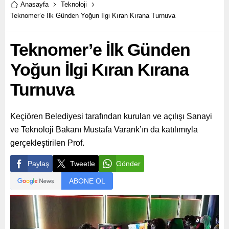
kolaylaştırmaya devam
Anasayfa
Teknoloji
ediyor.
Teknomer’e İlk Günden Yoğun İlgi Kıran Kırana Turnuva
Teknomer’e İlk Günden
Yoğun İlgi Kıran Kırana
Turnuva
Keçiören Belediyesi tarafından kurulan ve açılışı Sanayi
ve Teknoloji Bakanı Mustafa Varank’ın da katılımıyla
gerçekleştirilen Prof.
Paylaş
Tweetle
Gönder
ABONE OL