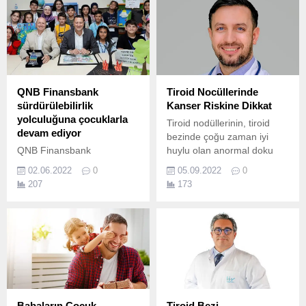
QNB Finansbank
Tiroid Nocüllerinde
sürdürülebilirlik
Kanser Riskine Dikkat
yolculuğuna çocuklarla
Tiroid nodüllerinin, tiroid
devam ediyor
bezinde çoğu zaman iyi
QNB Finansbank
huylu olan anormal doku
sürdürülebilirlik ve iklim
büyümeleri olarak
02.06.2022
0
05.09.2022
0
değişikliği ile mücadele
tanımlandığını belirten VM
207
173
çalışmalarına, Minik Eller
Medical Park Ankara
Büyük Hayaller platformu
Hastanesi Genel Cerrahi
çatısı altında Türkiye Eğitim
Uzmanı Doç.
Gönüllüleri Vakfı (TEGV) iş
birliğinde çocuklarla birlikte
gerçekleştirilen ‘İklim
Koruyucuları Yetişiyor’
Projesi ile devam ediyor.
Babaların Çocuk
Tiroid Bezi