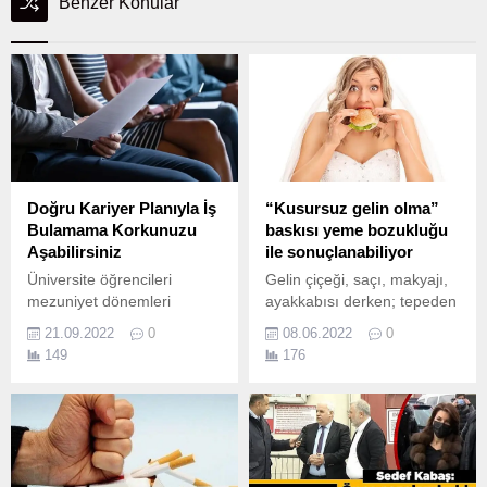
Benzer Konular
Doğru Kariyer Planıyla İş
“Kusursuz gelin olma”
Bulamama Korkunuzu
baskısı yeme bozukluğu
Aşabilirsiniz
ile sonuçlanabiliyor
Üniversite öğrencileri
Gelin çiçeği, saçı, makyajı,
mezuniyet dönemleri
ayakkabısı derken; tepeden
yaklaştıkça iş bulama
tırnağa her türlü detayın
21.09.2022
0
08.06.2022
0
endişesine kapılabiliyor.
düşünülmek “zorunda
149
176
bırakıldığı” düğün günleri,
çoğu zaman en mutlu an
olmaktan uzak, travmatik
deneyimlerle dolu anılar
getirebiliyor.