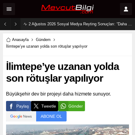
2 Ağustos 2026 Sosyal Medya Reyting Sonuçları: “Daha 17” Ekranlara Ambargo Koydu!
Anasayfa
Gündem
İlimtepe’ye uzanan yolda son rötuşlar yapılıyor
İlimtepe’ye uzanan yolda
son rötuşlar yapılıyor
Büyükşehir dev bir projeyi daha hizmete sunuyor.
Paylaş
Tweetle
Gönder
ABONE OL