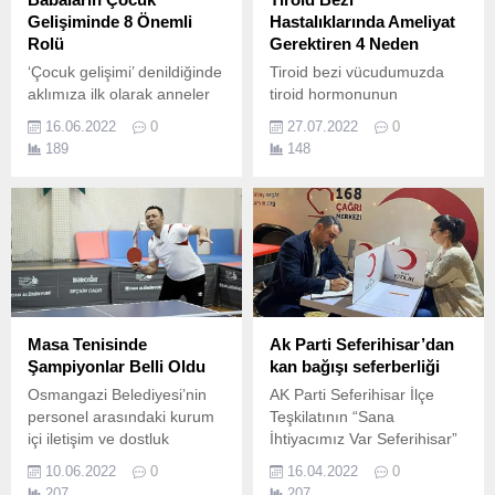
Gelişiminde 8 Önemli
Hastalıklarında Ameliyat
Rolü
Gerektiren 4 Neden
‘Çocuk gelişimi’ denildiğinde
Tiroid bezi vücudumuzda
aklımıza ilk olarak anneler
tiroid hormonunun
geliyor.
sentezinden sorumlu
16.06.2022
0
27.07.2022
0
organdır.
189
148
Masa Tenisinde
Ak Parti Seferihisar’dan
Şampiyonlar Belli Oldu
kan bağışı seferberliği
Osmangazi Belediyesi’nin
AK Parti Seferihisar İlçe
personel arasındaki kurum
Teşkilatının “Sana
içi iletişim ve dostluk
İhtiyacımız Var Seferihisar”
bağlarını güçlendirmek,
sloganı ile düzenlediği
10.06.2022
0
16.04.2022
0
çalışanları spor yapmaya
Kızılay kan bağışı etkinliği
207
207