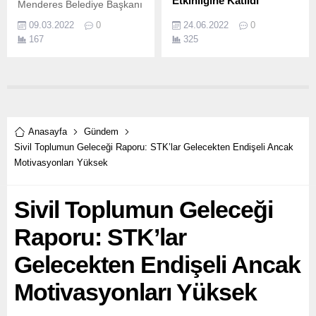
Etkinliğine Katıldı
Menderes Belediye Başkanı
Mustafa Kayalar, geçimini
Malkara Belediye Başkanı
09.03.2022
0
24.06.2022
0
çiftçilikle sağlayan emektar
Ulaş Yurdakul 24 Haziran
167
325
kadınları ziyaret etti.
2022 Cuma günü saat 10.
Anasayfa
Gündem
Sivil Toplumun Geleceği Raporu: STK’lar Gelecekten Endişeli Ancak
Motivasyonları Yüksek
Sivil Toplumun Geleceği
Raporu: STK’lar
Gelecekten Endişeli Ancak
Motivasyonları Yüksek