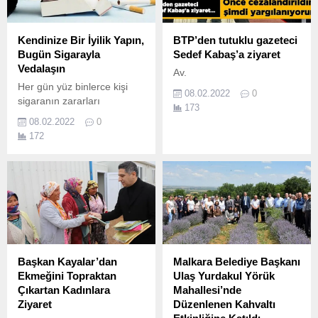
Kendinize Bir İyilik Yapın,
BTP’den tutuklu gazeteci
Bugün Sigarayla
Sedef Kabaş’a ziyaret
Vedalaşın
Av.
Her gün yüz binlerce kişi
08.02.2022
0
sigaranın zararları
173
nedeniyle sağlığını, hatta
08.02.2022
0
hayatını kaybediyor.
172
Başkan Kayalar’dan
Malkara Belediye Başkanı
Ekmeğini Topraktan
Ulaş Yurdakul Yörük
Çıkartan Kadınlara
Mahallesi’nde
Ziyaret
Düzenlenen Kahvaltı