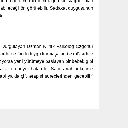
tan da durumu incelemek gerekir. Mağdur olan
olabileceği ön görülebilir. Sadakat duygusunun
di.
unu vurgulayan Uzman Klinik Psikolog Özgenur
ephelerde farklı duygu karmaşaları ile mücadele
istiyorsa yeni yürümeye başlayan bir bebek gibi
acak en büyük hata olur. Sabır anahtar kelime
api ya da çift terapisi süreçlerinden geçebilir”