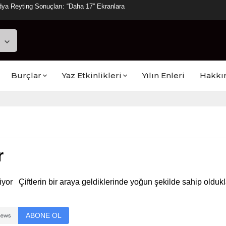
ya Reyting Sonuçları: “Daha 17” Ekranlara
Burçlar
Yaz Etkinlikleri
Yılın Enleri
Hakkı
r
eniyor Çiftlerin bir araya geldiklerinde yoğun şekilde sahip olduk
ABONE OL