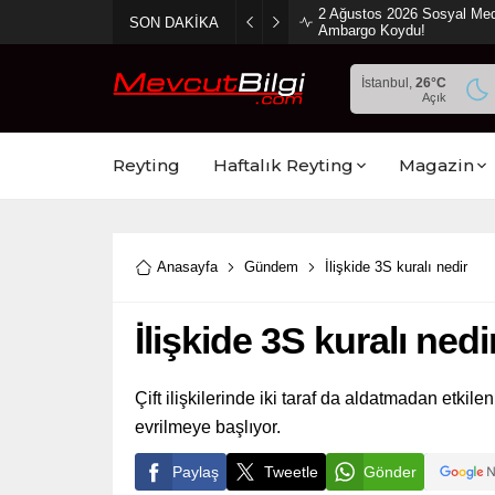
2 Ağustos 2026 Sosyal Med
SON DAKİKA
Ambargo Koydu!
İstanbul,
26
°C
Açık
Reyting
Haftalık Reyting
Magazin
Anasayfa
Gündem
İlişkide 3S kuralı nedir
İlişkide 3S kuralı nedi
Çift ilişkilerinde iki taraf da aldatmadan etkil
evrilmeye başlıyor.
Paylaş
Tweetle
Gönder