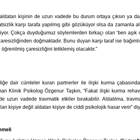
i aldatan kişinin de uzun vadede bu durum ortaya çıksın ya da
tsizlik karşı tarafa yapılmış gibi gözüküyor olsa da zamanla 
iliyor. Çokça duyduğumuz söylemlerden birkaçı olan ‘ben aşık
 çaresizliğinden doğmaktadır. Bunu duyan karşı taraf ise bağımlı
ğrenilmiş çaresizliğini tetiklemiş olacaktır.”
iğe dair cümleler kuran partnerler ile ilişki kurma çabasında o
n Klinik Psikolog Özgenur Taşkın, “Fakat ilişki kurma rehavet
uzun vadede travmatik etkiler bırakabilir. Aldatılma, travma 
an kişiye değil aldatan kişiye de ciddi psikolojik hasar verir” d
nmeli