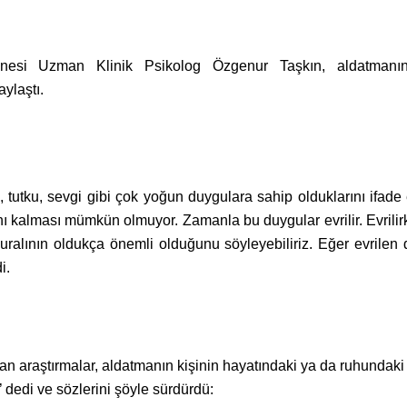
i Uzman Klinik Psikolog Özgenur Taşkın, aldatmanın çif
ylaştı.
aşk, tutku, sevgi gibi çok yoğun duygulara sahip olduklarını if
nı kalması mümkün olmuyor. Zamanla bu duygular evrilir. Evrili
kuralının oldukça önemli olduğunu söyleyebiliriz. Eğer evrilen 
i.
n araştırmalar, aldatmanın kişinin hayatındaki ya da ruhundaki f
r’ dedi ve sözlerini şöyle sürdürdü: