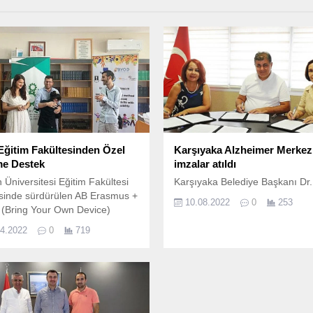
ğitim Fakültesinden Özel
Karşıyaka Alzheimer Merkezi
ime Destek
imzalar atıldı
 Üniversitesi Eğitim Fakültesi
Karşıyaka Belediye Başkanı Dr.
sinde sürdürülen AB Erasmus +
10.08.2022
0
253
(Bring Your Own Device)
i, özel eğitim uygulamalarına
04.2022
0
719
k vermeye devam ediyor.