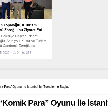
n Topaloğlu, İl Turizm
ü Zoroğlu’nu Ziyaret Etti
 Belediye Başkanı Necati
ğlu, Antalya İl Kültür ve Turizm
ü Candemir Zoroğlu’na
t ziyaretinde bulundu.
05.2022
0
233
mik Para” Oyunu İle İstanbul İçi Turnelerine Başladı
 “Komik Para” Oyunu İle İstanb