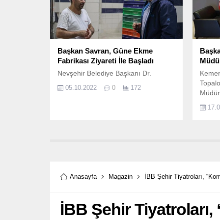
Başkan Savran, Güne Ekme
Başka
Fabrikası Ziyareti İle Başladı
Müdür
Nevşehir Belediye Başkanı Dr.
Kemer
Topalo
05.10.2022
0
172
Müdür
nezake
17.
Anasayfa
Magazin
İBB Şehir Tiyatroları, “Ko
İBB Şehir Tiyatroları,