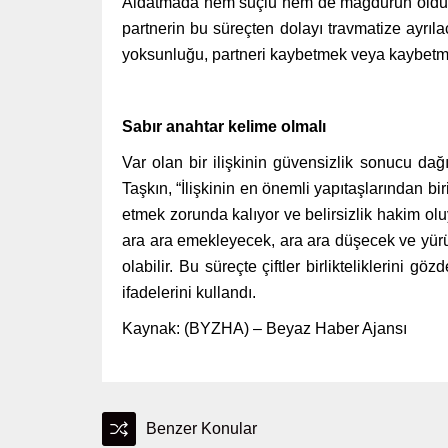
Aldatmada hem suçlu hem de mağdurun olduğun
partnerin bu süreçten dolayı travmatize ayrıl
yoksunluğu, partneri kaybetmek veya kaybetme 
Sabır anahtar kelime olmalı
Var olan bir ilişkinin güvensizlik sonucu d
Taşkın, “İlişkinin en önemli yapıtaşlarından b
etmek zorunda kalıyor ve belirsizlik hakim olu
ara ara emekleyecek, ara ara düşecek ve yürü
olabilir. Bu süreçte çiftler birlikteliklerini 
ifadelerini kullandı.
Kaynak: (BYZHA) – Beyaz Haber Ajansı
Benzer Konular