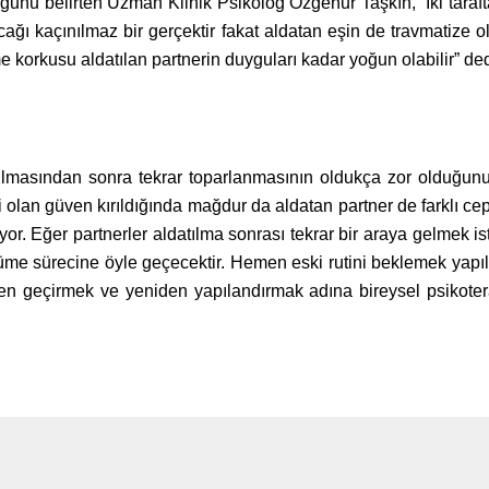
u belirten Uzman Klinik Psikolog Özgenur Taşkın, “İki taraf
acağı kaçınılmaz bir gerçektir fakat aldatan eşin de travmatize 
korkusu aldatılan partnerin duyguları kadar yoğun olabilir” de
ağılmasından sonra tekrar toparlanmasının oldukça zor olduğ
iri olan güven kırıldığında mağdur da aldatan partner de farklı c
yor. Eğer partnerler aldatılma sonrası tekrar bir araya gelmek 
me sürecine öyle geçecektir. Hemen eski rutini beklemek yapıl
gözden geçirmek ve yeniden yapılandırmak adına bireysel psikoter