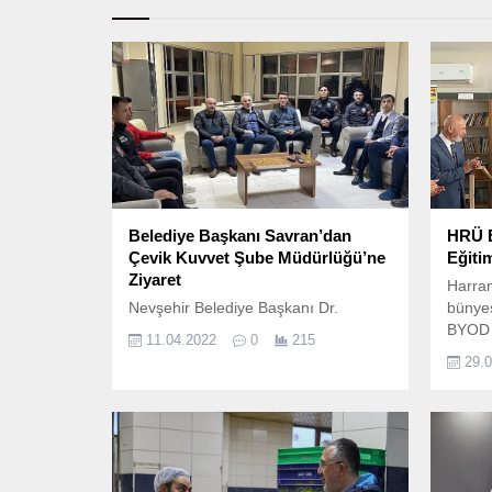
Belediye Başkanı Savran’dan
HRÜ E
Çevik Kuvvet Şube Müdürlüğü’ne
Eğit
Ziyaret
Harran
Nevşehir Belediye Başkanı Dr.
bünye
BYOD 
11.04.2022
0
215
Projes
29.
deste