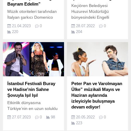
Bayram Edelim”
Keçiören Belediyesi
Müzik otoriteleri tarafından
Huzurevi Müdürlüğü
İtalyan şarkıcı Domenico
bünyesindeki Engelli
Modugno’ya benzetilen bu
Danışmanlık Birimi, engelli
21.04.2023
0
28.07.2022
0
yüzden de yerli Modugno
bireylere yönelik sinema
220
204
olarak tanınan
etkinliği düzenledi.
Akbaşoğlu'nun sözleri
kendisine müziği ve
düzenlemesi Tamer Özkan
ait olan, yapımcılığını
Maestro Music'in üstlendiği
"Bugün Bayram Edelim" adlı
yeni tekli çalışması dijital
platformlarda yayınlandı.
İstanbul Festivali Buray
Peter Pan ve Varolmayan
ve Hadise'nin Sahne
Ülke” müzikali Mayıs ve
Şovuyla Işıl Işıl
Haziran aylarında
izleyiciyle buluşmaya
Etkinlik dünyasına
devam ediyor!
Türkiye’nin en uzun soluklu
ve en geniş kapsamlı
Türkiye’nin en öncü sanat
27.07.2023
0
98
20.05.2022
0
festivali olarak damgasını
kurumlarından Zorlu PSM
223
vuran İstanbul Festivali,
ve Akbank Sanat’ın ses