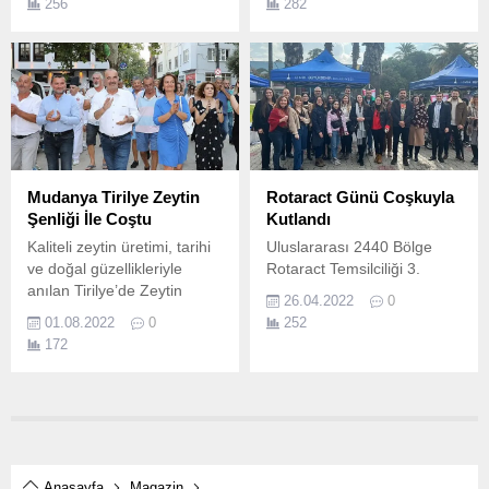
256
282
birlikte değişen
sahneleyeceği “Nilüfer
önceliklerinden ve ona dair
Liselerarası Müzik
planlarını MAG'a anlattı.
Yarışması”nda başvurular
başladı.
Mudanya Tirilye Zeytin
Rotaract Günü Coşkuyla
Şenliği İle Coştu
Kutlandı
Kaliteli zeytin üretimi, tarihi
Uluslararası 2440 Bölge
ve doğal güzellikleriyle
Rotaract Temsilciliği 3.
anılan Tirilye’de Zeytin
26.04.2022
0
Şenliği coşkusu yaşandı.
01.08.2022
0
252
172
Anasayfa
Magazin