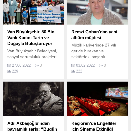
Van Büyükşehir, 50 Bin
Remzi Çoban’dan yeni
Vanlı Kadını Tarih ve
albüm müjdesi
Doğayla Buluşturuyor
Müzik kariyerinde 27 yılı
Van Büyükşehir Belediyesi,
geride bırakan ve
sosyal sorumluluk projeleri
sektördeki başarılı
kapsamında 50 bin kadını
çalışmaları ile adından
27.06.2022
0
03.02.2022
0
kentin tarihi ve doğasıyla
sıkça söz ettiren ünlü
229
222
buluşturacak.
perküsyon sanatçısı Remzi
Çoban, uzun zamandır
üzerinde titizlikle çalıştığı
yeni albüm projesini
müzikseverlerin beğenisine
sunmaya hazırlanıyor.
Adil Akbaşoğlu'ndan
Keçiören’de Engelliler
bayramlık şarkı: “Bugün
İçin Sinema Etkinliği