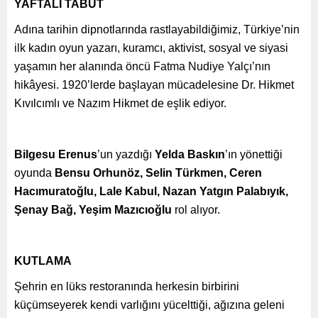
YAFTALI TABUT
Adına tarihin dipnotlarında rastlayabildiğimiz, Türkiye’nin
ilk kadın oyun yazarı, kuramcı, aktivist, sosyal ve siyasi
yaşamın her alanında öncü Fatma Nudiye Yalçı’nın
hikâyesi. 1920’lerde başlayan mücadelesine Dr. Hikmet
Kıvılcımlı ve Nazım Hikmet de eşlik ediyor.
Bilgesu Erenus
’un yazdığı
Yelda Baskın
’ın yönettiği
oyunda
Bensu Orhunöz, Selin Türkmen, Ceren
Hacımuratoğlu, Lale Kabul, Nazan Yatgın Palabıyık,
Şenay Bağ, Yeşim Mazıcıoğlu
rol alıyor.
KUTLAMA
Şehrin en lüks restoranında herkesin birbirini
küçümseyerek kendi varlığını yücelttiği, ağızına geleni