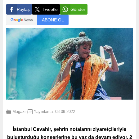
Paylaş
Tweetle
Gönder
ABONE OL
Magazin
Yayınlama: 03.09.2022
İstanbul Cevahir, şehrin notalarını ziyaretçileriyle
buluşturduğu konserlerine bu yaz da devam ediyor. 2