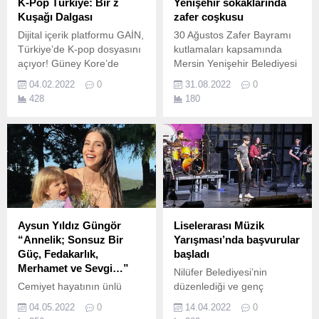
K-Pop Türkiye: Bir z
Yenişehir sokaklarında
Kuşağı Dalgası
zafer coşkusu
Dijital içerik platformu GAİN,
30 Ağustos Zafer Bayramı
Türkiye’de K-pop dosyasını
kutlamaları kapsamında
açıyor! Güney Kore’de
Mersin Yenişehir Belediyesi
doğup tüm dünyayı etkisi
ve Mersin Büyükşehir
04.02.2022
0
31.08.2022
0
altına alan K-pop’la ilgili tüm
Belediyesi tarafından
428
180
merak edilenler GAİN’de
düzenlenen 30 Ağustos
cevap buluyor.
Korteji ile bayram coşkusu
sokaklara taşındı.
Aysun Yıldız Güngör
Liselerarası Müzik
“Annelik; Sonsuz Bir
Yarışması’nda başvurular
Güç, Fedakarlık,
başladı
Merhamet ve Sevgi…”
Nilüfer Belediyesi’nin
Cemiyet hayatının ünlü
düzenlediği ve genç
isimlerinden Aysun Yıldız
yeteneklerin
04.05.2022
0
14.04.2022
0
Güngör, kızı Leyla’yla
performanslarını