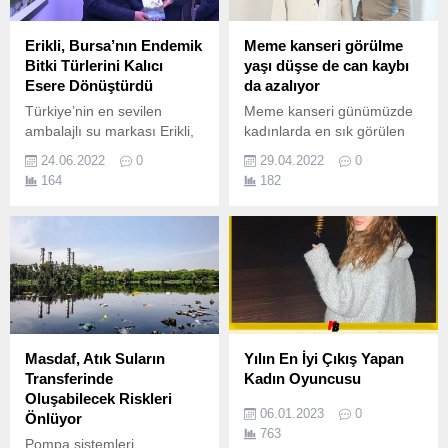
Erikli, Bursa’nın Endemik
Meme kanseri görülme
Bitki Türlerini Kalıcı
yaşı düşse de can kaybı
Esere Dönüştürdü
da azalıyor
Türkiye’nin en sevilen
Meme kanseri günümüzde
ambalajlı su markası Erikli,
kadınlarda en sık görülen
Korumamız Gerekli
kanser türü ve gün geçtikçe
24.06.2022
0
29.04.2022
0
İnisiyatifi kapsamında Bursa
de görülme yaşı düşüyor.
164
182
ve Uludağ’da yetişen
endemik bitki türlerini
kitaplaştırdı.
Masdaf, Atık Suların
Yılın En İyi Çıkış Yapan
Transferinde
Kadın Oyuncusu
Oluşabilecek Riskleri
06.01.2023
0
Önlüyor
763
Pompa sistemleri