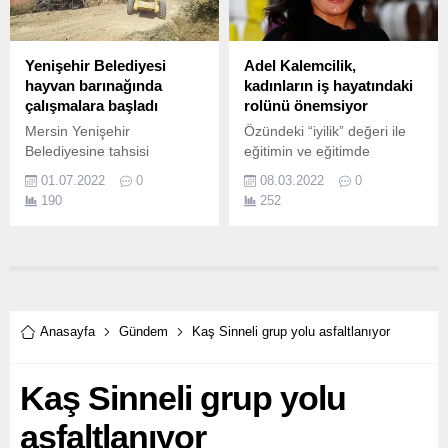
durumda olan insanlar
kadar hayvanların da
yanında.
Yenişehir Belediyesi
Adel Kalemcilik,
hayvan barınağında
kadınların iş hayatındaki
çalışmalara başladı
rolünü önemsiyor
Mersin Yenişehir
Özündeki “iyilik” değeri ile
Belediyesine tahsisi
eğitimin ve eğitimde
gerçekleşen Mersin
yaratıcılığın en büyük
01.07.2022
0
08.03.2022
0
Üniversitesi Çiftlikköy
destekçisi olan Adel
190
252
Kampüsü’nde bulunan
Kalemcilik, kadınların iş
hayvan barınağında
hayatında aktif rol
yenileme çalışmaları
üstlenmelerine destek
başladı.
olurken kadın çalışan
oranıyla da öne çıkıyor.
Anasayfa
Gündem
Kaş Sinneli grup yolu asfaltlanıyor
Kaş Sinneli grup yolu
asfaltlanıyor