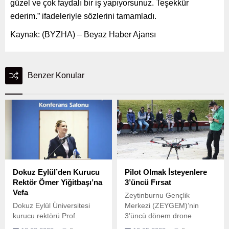
güzel ve çok faydalı bir iş yapıyorsunuz. Teşekkür
ederim.” ifadeleriyle sözlerini tamamladı.
Kaynak: (BYZHA) – Beyaz Haber Ajansı
Benzer Konular
Dokuz Eylül’den Kurucu
Pilot Olmak İsteyenlere
Rektör Ömer Yiğitbaşı’na
3’üncü Fırsat
Vefa
Zeytinburnu Gençlik
Dokuz Eylül Üniversitesi
Merkezi (ZEYGEM)’nin
kurucu rektörü Prof.
3’üncü dönem drone
eğitimleri başlıyor.