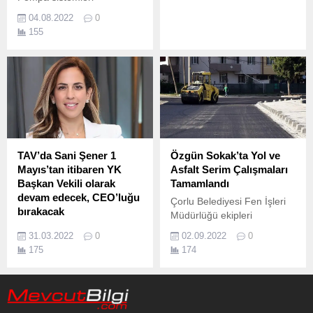
sektörünün lider markası
04.08.2022
0
Masdaf, ileri teknolojiye
155
sahip çözümleri ile çevreyi,
doğal kaynakları ve insan
sağlığını korumaya devam
ediyor.
TAV’da Sani Şener 1
Özgün Sokak’ta Yol ve
Mayıs’tan itibaren YK
Asfalt Serim Çalışmaları
Başkan Vekili olarak
Tamamlandı
devam edecek, CEO’luğu
Çorlu Belediyesi Fen İşleri
bırakacak
Müdürlüğü ekipleri
TAV Havalimanları İcra
tarafından gerçekleştirilen
31.03.2022
0
02.09.2022
0
Kurulu Başkanı Sani Şener,
asfalt serim çalışmaları
175
174
Yönetim Kurulu Başkan
kentin muhtelif noktalarında
Vekilliği görevini üstlendi.
devam ediyor.