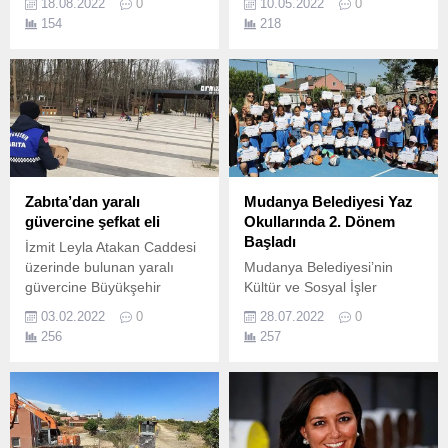
18.08.2022
0
10.05.2022
0
154
218
Zabıta’dan yaralı
Mudanya Belediyesi Yaz
güvercine şefkat eli
Okullarında 2. Dönem
Başladı
İzmit Leyla Atakan Caddesi
üzerinde bulunan yaralı
Mudanya Belediyesi’nin
güvercine Büyükşehir
Kültür ve Sosyal İşler
Zabıta ekipleri şefkatli elini
Müdürlüğü bünyesinde
03.02.2022
0
28.07.2022
0
uzatınca, Ormanya’da
açtığı Yaz Spor Okullarında
256
257
tedavi altına alındı Gün ve
ikinci dönem başladı.
saat gözetmeksizin
vatandaşın hizmetine koşan
Kocaeli Büyükşehir
Belediyesi Zabıta Dairesi
Başkanlığı ekipleri, zor