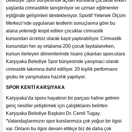
Belediye Spor bünyesinde açılan kurslarla çocuklar erken
yaşlarda cimnastikle tanıştırılıyor ve uzman eğitmenler
eşliğinde gelişimleri destekleniyor. Sportif Yetenek Ölçüm
Merkezi’nde uygulanan testlerin sonuçlarına göre bu
alana yeteneği tespit edilen çocuklar cimnastik
kursundan ücretsiz olarak kayıt yaptırabiliyor. Cimnastik
kursundan her ay ortalama 200 çocuk faydalanırken,
kursun ilerleyen dönemlerinde lisans çıkarılan sporculara
Karşıyaka Belediye Spor bünyesinde yarışmacı olarak
cimnastik takımına dahil ediliyor. 20 kişilik performans
grubu ile yarışmalara hazırlık yapılıyor.
SPOR KENTİ KARŞIYAKA
Karşıyaka’da sporu hayatının bir parçası haline getiren
genç nesiller yetiştirmek için çalıştıklarını belirten
Karşıyaka Belediye Başkanı Dr. Cemil Tugay,
“Vatandaşlarımızın spor kurslarımıza çok yoğun bir ilgisi
var. Onların bu ilgisi devam ettikçe biz de daha çok