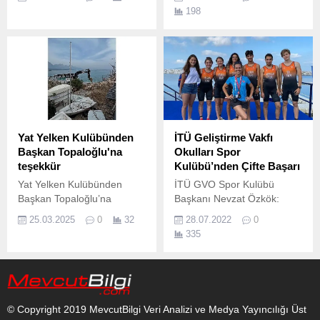
Dünya Atletizm Grand
Emre Enstitüsü’nün iş
198
Prix’sinde büyük başarı elde
birliğiyle gerçekleştirilen II.
etti.
Yat Yelken Kulübünden
İTÜ Geliştirme Vakfı
Başkan Topaloğlu'na
Okulları Spor
teşekkür
Kulübü’nden Çifte Başarı
Yat Yelken Kulübünden
İTÜ GVO Spor Kulübü
Başkan Topaloğlu’na
Başkanı Nevzat Özkök:
teşekkür Kemer Belediyesi
“Hedefimiz her yaştaki
25.03.2025
0
32
28.07.2022
0
Yat Yelken Kulübü, Kemer
öğrenciye su sporlarını
335
Belediyesi Fen İşleri
sevdirmek ve akademik
Müdürlüğü ekiplerinin Yat
başarılarını sporun verdiği
Yelken Kulübü sporcularının
disiplinle desteklemek” İTÜ
denize ulaşımı sağlayan
Geliştirme Vakfı Okulları
rampada yaptığı düzenleme
Spor Kulübü Triatlon Takımı
© Copyright 2019 MevcutBilgi Veri Analizi ve Medya Yayıncılığı Üst
çalışmalarından dolayı
"İBB Su Sporları