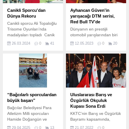
Canikli Sporcu'dan
Ayhancan Güven'in
Dünya Rekoru
yarışacağı DTM serisi,
Red Bull TV'de
Canikli sporcu Ali Topaloğlu
Trisome Oyunları’nda
Dünyanın en prestijli
madalyaları topladı Canik
otomobil yarışlarından biri
Belediyespor Kulübü
olan ve Red Bull sporcusu
26.03.2024
0
41
12.05.2023
0
20
sporcusu Ali Topaloğlu,
Ayhancan Güven’in de
Dünya Down Sendromlu
katılacağı Almanya Binek
Sporcular Federasyonu
Otomobil Şampiyonası
(SUDS) tarafından
(DTM), yeni sezonda Red
düzenlenen ve down
Bull TV’de olacak.
sendromlu sporcuların
olimpiyatı olarak
nitelendirilen Trisome
Oyunları’nda gösterdiği
“Bağcılarlı sporculardan
Uluslararası Barış ve
üstün performansla
büyük başarı”
Özgürlük Okçuluk
madalyalara doymadı.
Kupası Sona Erdi
Bağcılar Belediyesi Para
Atletizm Milli sporcuları
KKTC’nin Barış ve Özgürlük
Hamide Doğangün ve
Bayramı kapsamında,
Zübeyde Süpürgeci, 2025
Okçular Vakfı ve Yunus
29.04.2025
0
13
21.07.2022
0