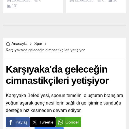
10.02.2023
0
22.08.2023
0
18
kadınlara seslenerek,
Federasyonu iş birliğinde
101
“Sağlıklı spor yapmak ve
düzenlenen Kocaeli
fazla kilolarınızdan
Geleneksel Türk Okçuluğu
kurtulmak için sizleri
Açık Hava Puta Koşusu’nda
Bostanlıspor’a davet
genç okçular gösteri yaptı.
ediyoruz” dedi.
Anasayfa
Spor
Karşıyaka'da geleceğin cimnastikçileri yetişiyor
Karşıyaka'da geleceğin
cimnastikçileri yetişiyor
Karşıyaka Belediyesi, sporun temelini oluşturan branşlara
yoğunlaşarak genç nesillerin sağlıklı gelişimine sunduğu
desteğe hız kesmeden devam ediyor.
Paylaş
Tweetle
Gönder