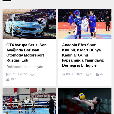
GT4 Avrupa Serisi Son
Anadolu Efes Spor
Ayağında Borusan
Kulübü, 8 Mart Dünya
Otomotiv Motorsport
Kadınlar Günü
Rüzgarı Esti
kapsamında Yanındayız
Derneği iş birliğiyle
Rekabetin üst düzeyde
önemli bir çalışmaya
olduğu yarışların ilk gününe
07.10.2022
0
08.03.2024
0
47
imza attı
30'uncu sırada başlayan
197
Berkay Besler ve Will
7 Mart 2024 Perşembe
Burns'un mücadeleyi 27
günü oynanan Anadolu Efes
geçiş yaparak Silver
- Bayern Münih maçında
kategoride 2'nci olarak
Anadolu Efes Spor Kulübü
tamamlaması damgasını
ve Yanındayız Derneği iş
vurdu.
birliğinde “eşitlik” konuşuldu.