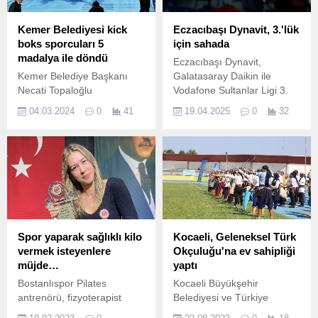
Kemer Belediyesi kick
Eczacıbaşı Dynavit, 3.'lük
boks sporcuları 5
için sahada
madalya ile döndü
Eczacıbaşı Dynavit,
Kemer Belediye Başkanı
Galatasaray Daikin ile
Necati Topaloğlu
Vodafone Sultanlar Ligi 3.
öncülüğünde kurulan Kemer
04.03.2024
0
41
19.04.2025
0
32
Belediyesi Kick Boks takımı,
Denizli’de düzenlenen 6.
Spor yaparak sağlıklı kilo
Kocaeli, Geleneksel Türk
vermek isteyenlere
Okçuluğu'na ev sahipliği
müjde…
yaptı
Bostanlıspor Pilates
Kocaeli Büyükşehir
antrenörü, fizyoterapist
Belediyesi ve Türkiye
Ceren Cannar Karşıyakalı
Geleneksel Türk Okçuluk