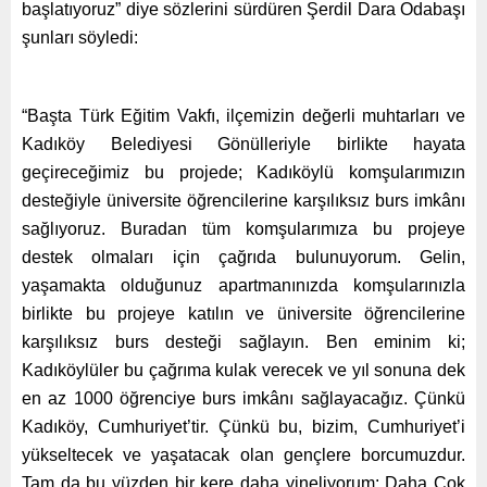
başlatıyoruz” diye sözlerini sürdüren Şerdil Dara Odabaşı
şunları söyledi:
“Başta Türk Eğitim Vakfı, ilçemizin değerli muhtarları ve
Kadıköy Belediyesi Gönülleriyle birlikte hayata
geçireceğimiz bu projede; Kadıköylü komşularımızın
desteğiyle üniversite öğrencilerine karşılıksız burs imkânı
sağlıyoruz. Buradan tüm komşularımıza bu projeye
destek olmaları için çağrıda bulunuyorum. Gelin,
yaşamakta olduğunuz apartmanınızda komşularınızla
birlikte bu projeye katılın ve üniversite öğrencilerine
karşılıksız burs desteği sağlayın. Ben eminim ki;
Kadıköylüler bu çağrıma kulak verecek ve yıl sonuna dek
en az 1000 öğrenciye burs imkânı sağlayacağız. Çünkü
Kadıköy, Cumhuriyet’tir. Çünkü bu, bizim, Cumhuriyet’i
yükseltecek ve yaşatacak olan gençlere borcumuzdur.
Tam da bu yüzden bir kere daha yineliyorum: Daha Çok