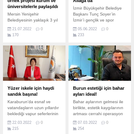
örnek projesi kurum ve
Aliağa’da
üniversitelerle paylaşıldı
İzmir Büyükşehir Belediye
Mersin Yenişehir
Başkanı Tunç Soyer’in
Belediyesinin yaklaşık 3 yıl
İzmir’i gençlik ve spor
önce Türkiye’de bir ilke
kentine dönüştürme hedefi
21.07.2022
0
05.06.2022
0
imza atarak hayata geçirdiği
doğrultusunda düzenlenen
170
233
Erken Çocukluk Gelişimi
3x3 Streetball İzmir Cup
Projesi; Yenişehir Modeli ile
2022 Turnuvasının 4.
yüzlerce çocuk ve aileye
gelişimsel destek verildi.
Yüzer iskele için haydi
Burun estetiği için bahar
sandık başına!
ayları ideal!
Karaburun’da esnaf ve
Bahar aylarının gelmesi ile
vatandaşların uzun yıllardır
birlikte, estetik kaygılarının
beklediği vapur seferlerinin
artması cerrahi operasyon
başlamasına az bir süre
taleplerini de artırıyor.
22.03.2022
0
07.03.2022
0
kala, İZDENİZ bünyesindeki
215
254
katamaran tipi gemilerin