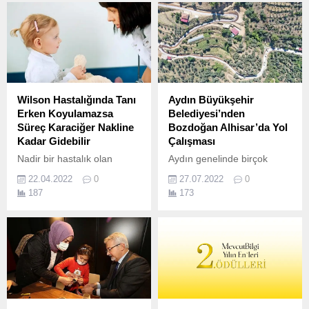
Wilson Hastalığında Tanı
Aydın Büyükşehir
Erken Koyulamazsa
Belediyesi’nden
Süreç Karaciğer Nakline
Bozdoğan Alhisar’da Yol
Kadar Gidebilir
Çalışması
Nadir bir hastalık olan
Aydın genelinde birçok
Wilson hastalığıyla ilgili
noktada eşzamanlı olarak
22.04.2022
0
27.07.2022
0
Çocuk Gastroenteroloji
yol çalışmalarına devam
187
173
Hepatoloji ve Beslenme
eden Aydın Büyükşehir
Uzmanı Prof.
Belediyesi, Bozdoğan’da da
çalışmaları sürdürüyor.