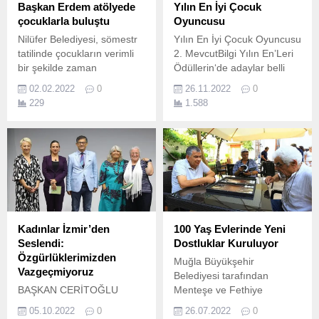
Başkan Erdem atölyede
Yılın En İyi Çocuk
çocuklarla buluştu
Oyuncusu
Nilüfer Belediyesi, sömestr
Yılın En İyi Çocuk Oyuncusu
tatilinde çocukların verimli
2. MevcutBilgi Yılın En’Leri
bir şekilde zaman
Ödüllerin‘de adaylar belli
geçirmelerini sağlamak için
oldu! Final Oylaması 3
02.02.2022
0
26.11.2022
0
birçok etkinlik düzenledi.
Aralık 2022 tarihinde
229
1.588
başlayacak olup bizi
instagram ve twitter
üzerinden takip ederek
daha hızlı haberdar
olabilirsiniz.. Yılın En İyi
Çocuk Oyuncusu: 1 – Maya
Başol 2 – Ahmet Ömer
Akıner 3 – Aylin Akpınar...
Kadınlar İzmir’den
100 Yaş Evlerinde Yeni
Seslendi:
Dostluklar Kuruluyor
Özgürlüklerimizden
Muğla Büyükşehir
Vazgeçmiyoruz
Belediyesi tarafından
BAŞKAN CERİTOĞLU
Menteşe ve Fethiye
SENGEL: HAKKIMIZI
ilçelerinde kurulan 100 yaş
05.10.2022
0
26.07.2022
0
ARADIĞIMIZ SÜRECE
evlerinin üye sayısı bin