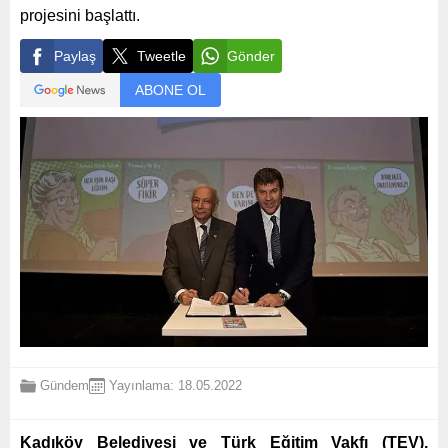
projesini başlattı.
Paylaş
Tweetle
Gönder
ABONE OL
Gündem
Yayınlama: 18.05.2022
Kadıköy Belediyesi ve Türk Eğitim Vakfı (TEV),