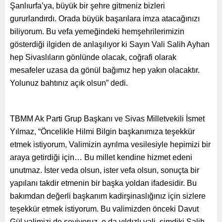
Şanlıurfa’ya, büyük bir şehre gitmeniz bizleri
gururlandırdı. Orada büyük başarılara imza atacağınızı
biliyorum. Bu vefa yemeğindeki hemşehrilerimizin
gösterdiği ilgiden de anlaşılıyor ki Sayın Vali Salih Ayhan
hep Sivaslıların gönlünde olacak, coğrafi olarak
mesafeler uzasa da gönül bağımız hep yakın olacaktır.
Yolunuz bahtınız açık olsun” dedi.
TBMM Ak Parti Grup Başkanı ve Sivas Milletvekili İsmet
Yılmaz, “Öncelikle Hilmi Bilgin başkanımıza teşekkür
etmek istiyorum, Valimizin ayrılma vesilesiyle hepimizi bir
araya getirdiği için… Bu millet kendine hizmet edeni
unutmaz. İster veda olsun, ister vefa olsun, sonuçta bir
yapılanı takdir etmenin bir başka yoldan ifadesidir. Bu
bakımdan değerli başkanım kadirşinaslığınız için sizlere
teşekkür etmek istiyorum. Bu valimizden önceki Davut
Gül valimizi de seviyoruz, o da yıldızlı vali, şimdiki Salih