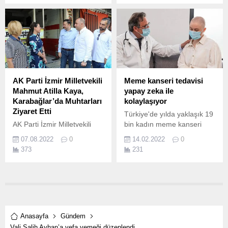
yanaşacağı yüzer iskelenin
yeri için son kararı vatandaş
verecek.
AK Parti İzmir Milletvekili
Meme kanseri tedavisi
Mahmut Atilla Kaya,
yapay zeka ile
Karabağlar’da Muhtarları
kolaylaşıyor
Ziyaret Etti
Türkiye'de yılda yaklaşık 19
AK Parti İzmir Milletvekili
bin kadın meme kanseri
Mahmut Atilla Kaya,
oluyor.
07.08.2022
0
14.02.2022
0
Karabağlar'da muhtarları
373
231
ziyaret ederek mahalle
sakinleriyle bir araya geldi,
esnaflarla buluştu, partisinin
mahalle ve sandık yönetim
kurulu toplantısına katıldı.
Anasayfa
Gündem
Vali Salih Ayhan’a vefa yemeği düzenlendi…