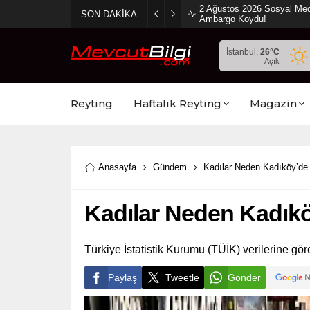
2 Ağustos 2026 Sosyal Med
SON DAKİKA
Ambargo Koydu!
İstanbul,
26
°C
Açık
Reyting
Haftalık Reyting
Magazin
Anasayfa
Gündem
Kadılar Neden Kadıköy’de
Kadılar Neden Kadıkö
Türkiye İstatistik Kurumu (TÜİK) verilerine g
Paylaş
Tweetle
Gönder