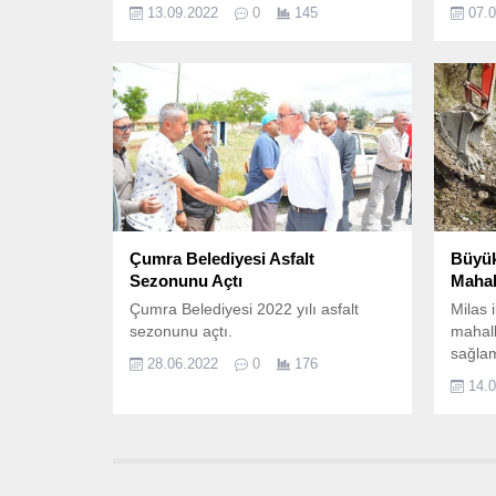
Belediye Başkanı Muhittin Böcek,
13.09.2022
0
145
07.
Büyükşehir Belediyesi tarafından
hazırlanan “Sürdürülebilir Enerji ve
İklim Eylem Planı”nı açıkladı.
Çumra Belediyesi Asfalt
Büyük
Sezonunu Açtı
Mahall
Çumra Belediyesi 2022 yılı asfalt
Milas 
sezonunu açtı.
mahall
sağlam
28.06.2022
0
176
çalış
14.
Büyük
Müdürl
bin li