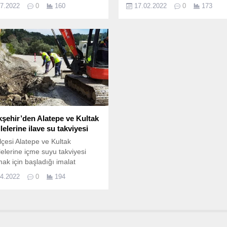
çıkamayarak kıl dönmesi soru
07.2022
0
160
17.02.2022
0
173
yol açıyor.
şehir’den Alatepe ve Kultak
elerine ilave su takviyesi
ilçesi Alatepe ve Kultak
elerine içme suyu takviyesi
ak için başladığı imalat
malarını tamamlayan Muğla
04.2022
0
194
şehir Belediyesi MUSKİ Genel
üğü ekipleri, mahallelere 259
treye kadar ilave su sağladı.