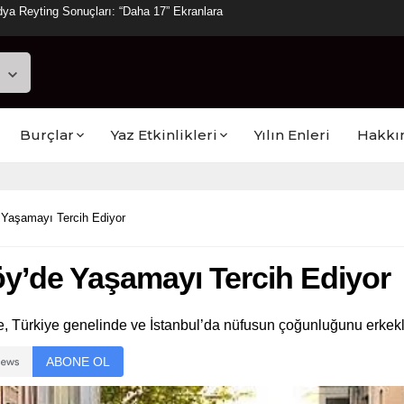
ya Reyting Sonuçları: “Daha 17” Ekranlara
Burçlar
Yaz Etkinlikleri
Yılın Enleri
Hakkı
 Yaşamayı Tercih Ediyor
y’de Yaşamayı Tercih Ediyor
öre, Türkiye genelinde ve İstanbul’da nüfusun çoğunluğunu erkekl
ABONE OL