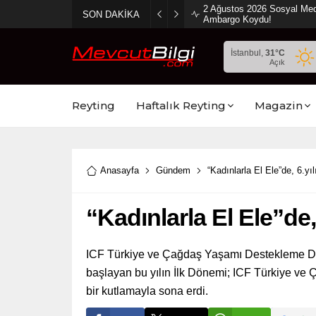
2 Ağustos 2026 Sosyal Med
SON DAKİKA
Ambargo Koydu!
İstanbul,
31
°C
Açık
Reyting
Haftalık Reyting
Magazin
Anasayfa
Gündem
“Kadınlarla El Ele”de, 6.yı
“Kadınlarla El Ele”de,
ICF Türkiye ve Çağdaş Yaşamı Destekleme Derne
başlayan bu yılın İlk Dönemi; ICF Türkiye ve Ç
bir kutlamayla sona erdi.