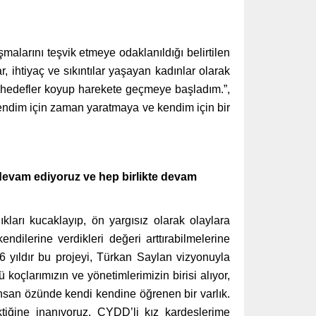
laşmalarını teşvik etmeye odaklanıldığı belirtilen
r, ihtiyaç ve sıkıntılar yaşayan kadınlar olarak
e hedefler koyup harekete geçmeye başladım.”,
Kendim için zaman yaratmaya ve kendim için bir
e devam ediyoruz ve hep birlikte devam
ılıkları kucaklayıp, ön yargısız olarak olaylara
ndilerine verdikleri değeri arttırabilmelerine
6 yıldır bu projeyi, Türkan Saylan vizyonuyla
koçlarımızın ve yönetimlerimizin birisi alıyor,
nsan özünde kendi kendine öğrenen bir varlık.
ğine inanıyoruz. ÇYDD’li kız kardeşlerime