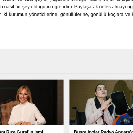
ın nasıl bir şey olduğunu öğrendim. Paylaşarak nefes almayı ö
iki kurumun yöneticilerine, gönüllülerine, gönüllü koçlara ve
anı Rıza Güral’ın ismi
Büşra Aydar Radyo Angara’