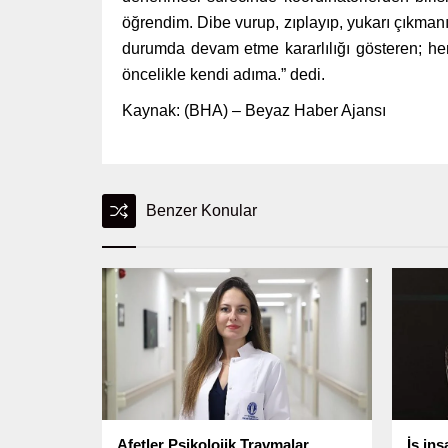
öğrendim. Dibe vurup, zıplayıp, yukarı çıkman
durumda devam etme kararlılığı gösteren; her 
öncelikle kendi adıma.” dedi.
Kaynak: (BHA) – Beyaz Haber Ajansı
Benzer Konular
Afetler Psikolojik Travmalar
İş ins