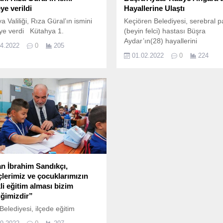
ye verildi
Hayallerine Ulaştı
a Valiliği, Rıza Güral’ın ismini
Keçiören Belediyesi, serebral pa
ye verdi Kütahya 1.
(beyin felci) hastası Büşra
Aydar’ın(28) hayallerini
04.2022
0
205
gerçekleştirebilmesi için Radyo
01.02.2022
0
224
Angara’nın kapılarını ona açtı.
n İbrahim Sandıkçı,
lerimiz ve çocuklarımızın
kli eğitim alması bizim
iğimizdir”
Belediyesi, ilçede eğitim
a yönelik çalışmalarını