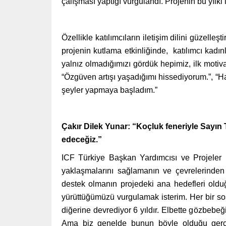
çalışması yaptığı vurgulandı.
Projenin bu yılki
Özellikle katılımcıların iletişim dilini güzelleş
projenin kutlama etkinliğinde, katılımcı kadınl
yalnız olmadığımızı gördük hepimiz, ilk moti
“Özgüven artışı yaşadığımı hissediyorum.”, “H
şeyler yapmaya başladım.”
Çakır Dilek Yunar: “Koçluk feneriyle Sayın 
edeceğiz.”
ICF Türkiye Başkan Yardımcısı ve Projeler
yaklaşmalarını sağlamanın ve çevrelerinden ço
destek olmanın projedeki ana hedefleri olduğ
yürüttüğümüzü vurgulamak isterim. Her bir sosy
diğerine devrediyor 6 yıldır. Elbette gözbeb
Ama biz genelde bunun böyle olduğu gerçe