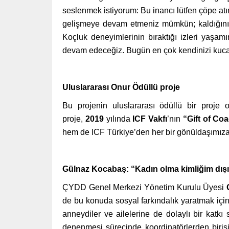
seslenmek istiyorum: Bu inancı lütfen çöpe atın.
gelişmeye devam etmeniz mümkün; kaldığınız
Koçluk deneyimlerinin bıraktığı izleri yaşam
devam edeceğiz. Bugün en çok kendinizi kucak
Uluslararası Onur Ödüllü proje
Bu projenin uluslararası ödüllü bir proje
proje,
2019
yılında
ICF Vakfı
’nın
“Gift of Co
hem de ICF Türkiye’den her bir gönüldaşımıza d
Gülnaz Kocabaş: “Kadın olma kimliğim dışı
ÇYDD Genel Merkezi Yönetim Kurulu Üyesi
de bu konuda sosyal farkındalık yaratmak içi
anneydiler ve ailelerine de dolaylı bir katk
denenmesi sürecinde koordinatörlerden biris