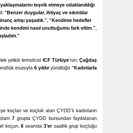
lara yaklaşmalarını teşvik etmeye odaklanıldığı
di: “Benzer duygular, ihtiyaç ve sıkıntılar
nanç artışı yaşadık.”, “Kendime hedefler
nde kendimi nasıl unuttuğumu fark ettim.”,
aşladım.”
ek yetkili temsilcisi
ICF Türkiye
’nin;
Çağdaş
nüllük esasıyla
6 yıldır
yürüttüğü
“Kadınlarla
ye koçları ve koçluk alan ÇYDD’li kadınların
toplam
7
grupta ÇYDD bursundan faydalanan
el koçun,
6
seansta
3’er
saatlik grup koçluğu