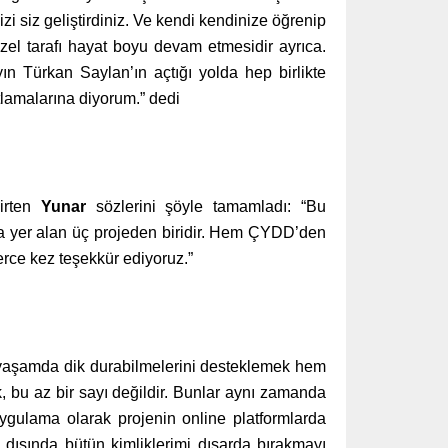
izi siz geliştirdiniz. Ve kendi kendinize öğrenip
l tarafı hayat boyu devam etmesidir ayrıca.
ın Türkan Saylan’ın açtığı yolda hep birlikte
utlamalarına diyorum.” dedi
lirten
Yunar
sözlerini şöyle tamamladı: “Bu
da yer alan üç projeden biridir. Hem ÇYDD’den
erce kez teşekkür ediyoruz.”
n yaşamda dik durabilmelerini desteklemek hem
, bu az bir sayı değildir. Bunlar aynı zamanda
uygulama olarak projenin online platformlarda
dışında bütün kimliklerimi dışarda bırakmayı