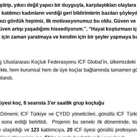
leştirip, yıkıcı değil yapıcı bir duyguyla, karşılaştıkları olay
katılımcı kadınların verdiği geri bildirimlerin bazıları şöyley
mızı gördük hepimiz, ilk motivasyonumuz bu oldu. Güven ve i
en artışı yaşadığımı hissediyorum.”, “Hayat koşturması içi
için zaman yaratmaya ve kendim için bir şeyler yapmaya b
iş Uluslararası Koçluk Federasyonu ICF Global’in, ülkemizdeki t
likte, hem kurumsal hem de üye koçlar bağlamında tamamen gö
mlandı.
 üyesi koç, 6 seansta 3’er saatlik grup koçluğu
k Dönemi; ICF Türkiye ve ÇYDD yöneticileri, gönüllü ICF Türki
a sona erdiği belirtildi. Projenin bu seneki ilk döneminde, 
 ulaşıldığı ve
123
katılımcıya,
20
ICF üyesi gönüllü profesyon