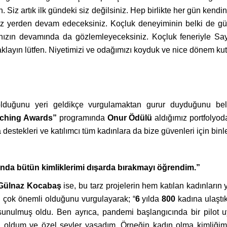
 Siz artık ilk gündeki siz değilsiniz. Hep birlikte her gün kendin
 yerden devam edeceksiniz. Koçluk deneyiminin belki de güze
ınızın devamında da gözlemleyeceksiniz. Koçluk feneriyle Say
layın lütfen. Niyetimizi ve odağımızı koyduk ve nice dönem k
 olduğunu yeri geldikçe vurgulamaktan gurur duyduğunu be
aching Awards”
programında
Onur Ödülü
aldığımız portfolyo
estekleri ve katılımcı tüm kadınlara da bize güvenleri için binl
nda bütün kimliklerimi dışarda bırakmayı öğrendim.”
Gülnaz Kocabaş
ise, bu tarz projelerin hem katılan kadınları
n çok önemli olduğunu vurgulayarak; “
6
yılda
800
kadına ulaştık
ı sunulmuş oldu. Ben ayrıca, pandemi başlangıcında bir pilot 
i oldum ve özel şeyler yaşadım. Örneğin kadın olma kimliğim 