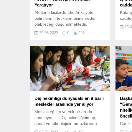
Yaratıyor
cadde
Afetlerin kişilerde Eko Anksiyete
Kütahy
belirtilerinin tetiklenmesine neden
cadde
olabileceği düşünülmektedir.
15.
29.06.2022
0
228
Diş hekimliği dünyadaki en itibarlı
Başka
meslekler arasında yer alıyor
“Genç
niteli
Mesleki eğitim ve etik bir arada
öncel
sunuluyor… Diş hekimliğinin tıp,
sanat ve teknolojinin omuzlarında
Canik 
yükselen ve yıldızı gittikçe parlayan
alanın