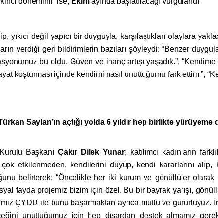
 ikinci döneminin ise,
Ekim
ayında başlatılacağı vurgulandı.
tirip, yıkıcı değil yapıcı bir duyguyla, karşılaştıkları olaylara yak
arın verdiği geri bildirimlerin bazıları şöyleydi: “Benzer duygula
vasyonumuz bu oldu. Güven ve inanç artışı yaşadık.”, “Kendim
ayat koşturması içinde kendimi nasıl unuttuğumu fark ettim.”, “
Türkan Saylan’ın açtığı yolda 6 yıldır hep birlikte yürüyem
 Kurulu Başkanı
Çakır Dilek Yunar
; katılımcı kadınların farkl
k etkilenmeden, kendilerini duyup, kendi kararlarını alıp, ke
unu belirterek; “Öncelikle her iki kurum ve gönüllüler olarak 
al fayda projemiz bizim için özel. Bu bir bayrak yarışı, gönüllü 
eğimiz ÇYDD ile bunu başarmaktan ayrıca mutlu ve gururluyuz. İ
ğini unuttuğumuz için hep dışardan destek almamız gerekti