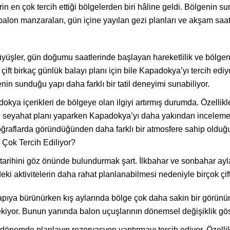
rin en çok tercih ettiği bölgelerden biri hâline geldi. Bölgeni
 balon manzaraları, gün içine yayılan gezi planları ve akşam sa
üşler, gün doğumu saatlerinde başlayan hareketlilik ve bölgenin 
ift birkaç günlük balayı planı için bile Kapadokya’yı tercih edi
enin sunduğu yapı daha farklı bir tatil deneyimi sunabiliyor.
kya içerikleri de bölgeye olan ilgiyi artırmış durumda. Özellik
ftin seyahat planı yaparken Kapadokya’yı daha yakından incele
toğraflarda göründüğünden daha farklı bir atmosfere sahip olduğ
Çok Tercih Ediliyor?
tarihini göz önünde bulundurmak şart. İlkbahar ve sonbahar ayl
ki aktivitelerin daha rahat planlanabilmesi nedeniyle birçok çift
pıya bürünürken kış aylarında bölge çok daha sakin bir görünüm 
çekiyor. Bunun yanında balon uçuşlarının dönemsel değişiklik gös
ken dönemde planlayıp rezervasyon yaptırmayı tercih ediyor. Öze