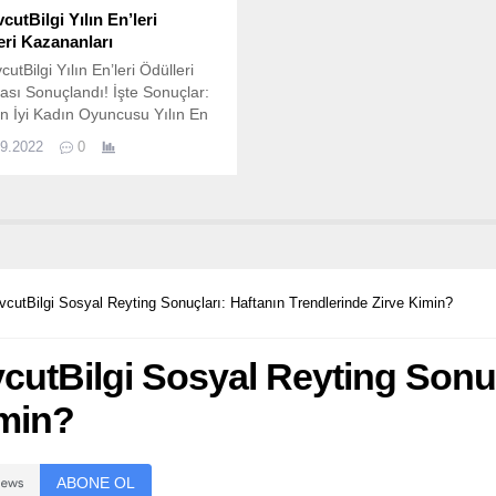
cutBilgi Yılın En’leri
eri Kazananları
utBilgi Yılın En’leri Ödülleri
sı Sonuçlandı! İşte Sonuçlar:
En İyi Kadın Oyuncusu Yılın En
kek Oyuncusu Yılın En İyi Çocuk
09.2022
0
su Yılın En İyi Erkek Haber
su Yılın En İyi Kadın Haber
su Yılın En İyi Haber Programı
En İyi Televizyon Kanalı Yılın En
gazin...
utBilgi Sosyal Reyting Sonuçları: Haftanın Trendlerinde Zirve Kimin?
cutBilgi Sosyal Reyting Sonuç
imin?
ABONE OL