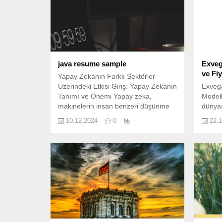
java resume sample
Exveg
ve Fiy
Yapay Zekanın Farklı Sektörler
Üzerindeki Etkisi Giriş: Yapay Zekanın
Exvega
Tanımı ve Önemi Yapay zeka,
Modell
makinelerin insan benzeri düşünme
dünyas
ve öğrenme yeteneklerini taklit
arada 
10.12.2024
0
22.
etmesini sağlayan bir teknoloji
modell
alanıdır. Bu kavram, 1950’li yıllarda
saatle
Alan Turing’in “makineler düşünemez
başınd
mi?” sorusuyla tanımlanmış ve o
gün da
zamandan beri sürekli bir evrim
nedenl
geçirmiştir. İlk başlarda temel
karşıl
algoritmalar...