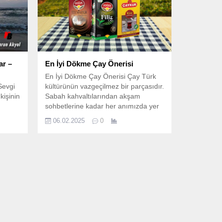
ar –
En İyi Dökme Çay Önerisi
En İyi Dökme Çay Önerisi Çay Türk
Sevgi
kültürünün vazgeçilmez bir parçasıdır.
işinin
Sabah kahvaltılarından akşam
sohbetlerine kadar her anımızda yer
lık
alan çay, özellikle dökme çay
06.02.2025
0
ın en
formunda tercih edildiğinde hem
vgisiz
lezzeti hem de ekonomik
ada
avantajlarıyla öne çıkar. En çok
tüketilen çaylar haliyle en iyi dökme
çay markaları hangileridir sorusunu
 içme
akıllara getiriyor. Dökme...