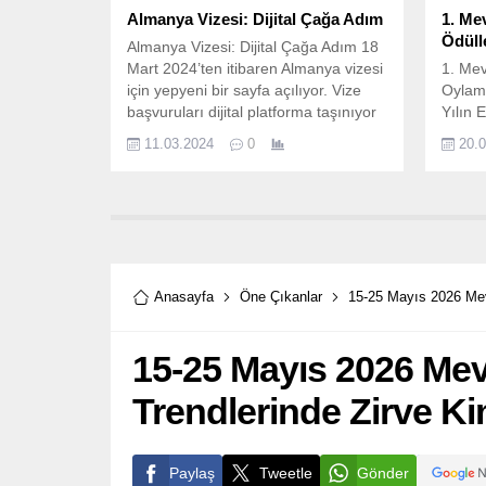
Almanya Vizesi: Dijital Çağa Adım
1. Mev
Ödüll
Almanya Vizesi: Dijital Çağa Adım 18
Mart 2024’ten itibaren Almanya vizesi
1. Mevc
için yepyeni bir sayfa açılıyor. Vize
Oylama
başvuruları dijital platforma taşınıyor
Yılın 
ve randevu sistemiyle işleniyor. Bu
İyi Er
11.03.2024
0
20.
değişimle birlikte vize ücretinin de
Oyuncu
önceden ödenmesi şartı geliyor.
Sunucu
Randevu Kapısı Açılıyor: 1 Mart
Sunucu
2024’ten itibaren Almanya’nın
Yılın 
Türkiye’deki tüm dış temsilciliklerinde
İyi Ma
vize randevuları İDATA...
Anasayfa
Öne Çıkanlar
15-25 Mayıs 2026 Mevc
15-25 Mayıs 2026 Mev
Trendlerinde Zirve K
Paylaş
Tweetle
Gönder