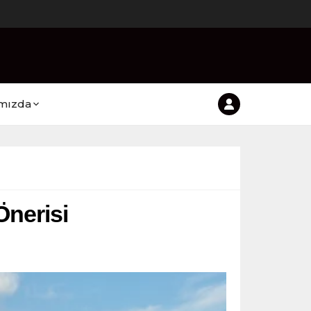
mızda
Önerisi