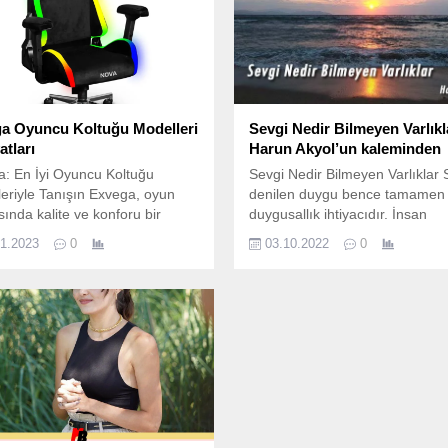
a Oyuncu Koltuğu Modelleri
Sevgi Nedir Bilmeyen Varlıkl
atları
Harun Akyol’un kaleminden
: En İyi Oyuncu Koltuğu
Sevgi Nedir Bilmeyen Varlıklar 
eriyle Tanışın Exvega, oyun
denilen duygu bence tamamen k
ında kalite ve konforu bir
duygusallık ihtiyacıdır. İnsan
sunan en iyi oyuncu koltuğu
hayatının her alanında duygusal
11.2023
0
03.10.2022
0
erine sahip bir markadır. Uzun
arar. Size soruyorum, hayatınız
r oyun oynamak ve bilgisayar
az bir kısmında durup neden se
a vakit geçirmek her geçen
olduğunuzu düşünmediniz mi y
ha da popüler hale geliyor. Bu
buna üzülmediniz mi? Ben size
e, oyuncuların ihtiyaçlarını
söyleyeyim sevgi bir insan için
ayacak ergonomik ve rahat bir...
hayatında tıpkı yemek yeme,su
gibi önemli bir...