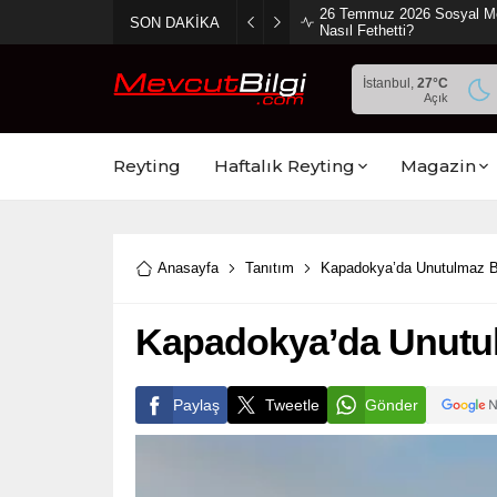
26 Temmuz 2026 Sosyal Medy
SON DAKİKA
Nasıl Fethetti?
İstanbul,
27
°C
Açık
Reyting
Haftalık Reyting
Magazin
Anasayfa
Tanıtım
Kapadokya’da Unutulmaz Bir 
Kapadokya’da Unutulma
Paylaş
Tweetle
Gönder