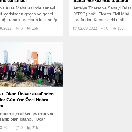
eme çalışması
Sanat Merkezinde toplandı
va Akse Mahallesi’nde sanayi
Antalya Ticaret ve Sanayi Odas
eri içerisinden geçen ve genel
(ATSO) bağlı Ticaret Sicil Müdü
 ağır tonajlı araçların kullandığı
tarafından Kemer’deki mali
arda üstyapı yenileme
müşavirlere bilgilendirme toplan
08.2022
0
165
02.09.2022
0
195
ası yapılıyor Şehir genelindeki
yapıldı.
 noktada alt ve üstyapı
alarını yoğun bir şekilde
en Kocaeli Büyükşehir
yesi, Gebze bölgesinde yol
unu arttıracak çalışmalara da...
bul Okan Üniversitesi’nden
lar Günü’ne Özel Hatıra
nı
e’nin en yeşil kampüslerinden
 sahip olan İstanbul Okan
sitesi ve Orman Bölge
03.2022
0
215
üğü tarafından organize edilen