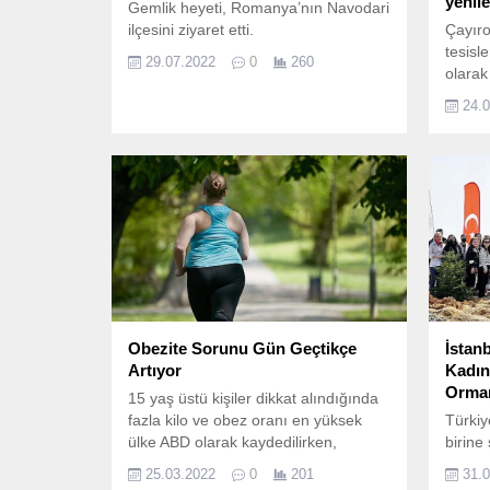
yenil
Gemlik heyeti, Romanya’nın Navodari
ilçesini ziyaret etti.
Çayıro
tesisl
29.07.2022
0
260
olarak
sokakl
24.
çalışm
birçok
çalışm
sürdür
Beledi
konfor
Obezite Sorunu Gün Geçtikçe
İstan
Artıyor
Kadın
Orma
15 yaş üstü kişiler dikkat alındığında
fazla kilo ve obez oranı en yüksek
Türkiy
ülke ABD olarak kaydedilirken,
birine
Türkiye’nin listenin 9.
Üniver
25.03.2022
0
201
31.
Müdürl