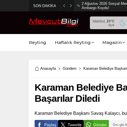
2 Ağustos 2026 Sosyal Med
SON DAKİKA
Ambargo Koydu!
İstanbul,
25
°C
Açık
Reyting
Haftalık Reyting
Magazin
Anasayfa
Gündem
Karaman Belediye Başkanı 
Karaman Belediye Baş
Başarılar Diledi
Karaman Belediye Başkanı Savaş Kalaycı, bu h
Paylaş
Tweetle
Gönder