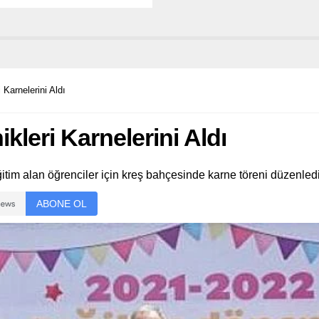
 Ormanı etkinliği sayesinde
ce fidan toprakla buluştu.
 Karnelerini Aldı
kleri Karnelerini Aldı
tim alan öğrenciler için kreş bahçesinde karne töreni düzenledi
ABONE OL