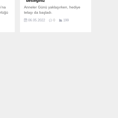
“desteğiniz”
ı’na
Anneler Günü yaklaşırken, hediye
rlüğü
telaşı da başladı.
06.05.2022
0
199
tısı