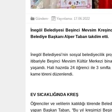
Gündem
Yayınlama: 17.06.2022
İnegöl Belediyesi Beşinci Mevsim Kreşinde
Belediye Başkanı Alper Taban takdim etti.
İnegöl Belediyesi’nin sosyal belediyecilik pr
itibariyle Beşinci Mevsim Kültür Merkezi b
yaşandı. Hali hazırda 24 öğrenci ile 3 sınıft
karne töreni düzenlendi.
EV SICAKLIĞINDA KREŞ
Öğrenciler ve velilerin katıldığı törende Be
yapan Başkan Taban, “Bu yıl kreşimizi Beşi