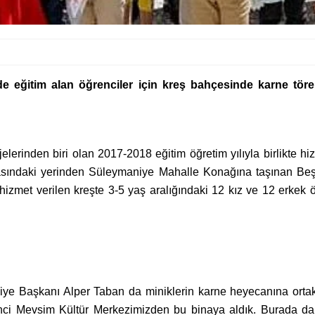
 eğitim alan öğrenciler için kreş bahçesinde karne tören
ojelerinden biri olan 2017-2018 eğitim öğretim yılıyla birlikte 
inasındaki yerinden Süleymaniye Mahalle Konağına taşınan B
a hizmet verilen kreşte 3-5 yaş aralığındaki 12 kız ve 12 erke
lediye Başkanı Alper Taban da miniklerin karne heyecanına or
nci Mevsim Kültür Merkezimizden bu binaya aldık. Burada da 