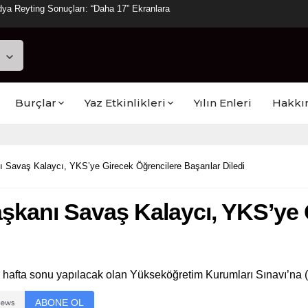
ya Reyting Sonuçları: “Daha 17” Ekranlara
Burçlar
Yaz Etkinlikleri
Yılın Enleri
Hakkı
Savaş Kalaycı, YKS’ye Girecek Öğrencilere Başarılar Diledi
kanı Savaş Kalaycı, YKS’ye 
afta sonu yapılacak olan Yükseköğretim Kurumları Sınavı’na (YK
ABONE OL