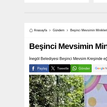
Hatıra
binler
Anasayfa
Gündem
Beşinci Mevsimin Minikleri
Beşinci Mevsimin Mini
İnegöl Belediyesi Beşinci Mevsim Kreşinde eği
Paylaş
Tweetle
Gönder