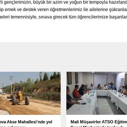
i gençlerimizin, büyük bir azim ve yoğun bir tempoyla hazırland
rip emek ve destek veren öğretmenlerimiz ile ailelerine şükranla
leri temennisiyle, sınava girecek tüm öğrencilerimize başarılar 
ova Akse Mahallesi’nde yol
Mali Müşavirler ATSO Eğitim