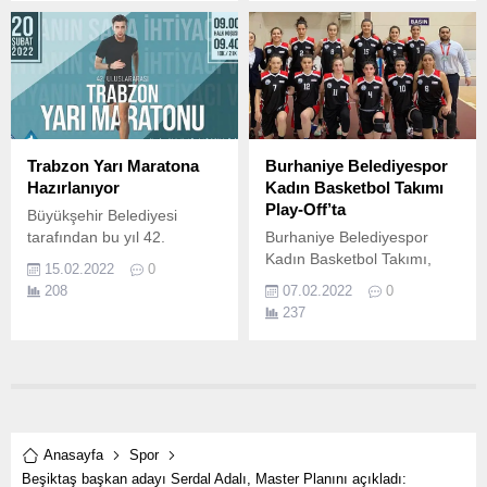
yazdıran Castrol Ford Team
Türkiye, Eskişehir Otomobil
Sporları Kulübü tarafından
düzenlenen, FIA Avrupa
Ralli Kupası’na dahil olan,
Shell Helix 2022 Türkiye
Ralli Şampiyonası’nın 3.
Trabzon Yarı Maratona
Burhaniye Belediyespor
Hazırlanıyor
Kadın Basketbol Takımı
Play-Off’ta
Büyükşehir Belediyesi
tarafından bu yıl 42.
Burhaniye Belediyespor
Kadın Basketbol Takımı,
15.02.2022
0
Kalamış Khalkedon takımını
208
07.02.2022
0
yenerek grup liderliğiyle
237
play-off’lara kaldı.
Anasayfa
Spor
Beşiktaş başkan adayı Serdal Adalı, Master Planını açıkladı: