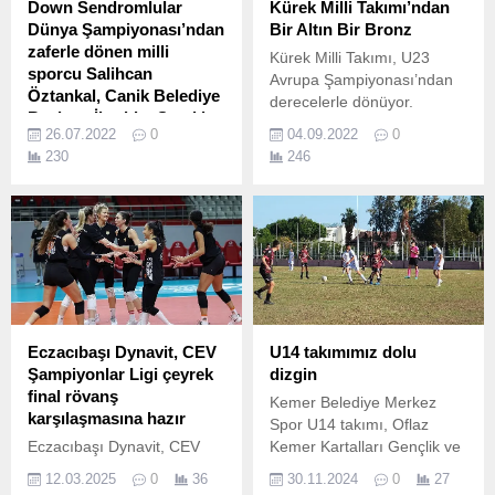
Down Sendromlular
Kürek Milli Takımı’ndan
Dünya Şampiyonası’ndan
Bir Altın Bir Bronz
zaferle dönen milli
Kürek Milli Takımı, U23
sporcu Salihcan
Avrupa Şampiyonası’ndan
Öztankal, Canik Belediye
derecelerle dönüyor.
Başkanı İbrahim Sandıkçı
26.07.2022
0
04.09.2022
0
Milli Sporcuyu Ağırladı
230
246
Down Sendromlular Dünya
Şampiyonası’ndan zaferle
dönen milli sporcu Salihcan
Öztankal, Canik Belediye
Başkanı İbrahim Sandıkçı’yı
ziyaret etti.
Eczacıbaşı Dynavit, CEV
U14 takımımız dolu
Şampiyonlar Ligi çeyrek
dizgin
final rövanş
Kemer Belediye Merkez
karşılaşmasına hazır
Spor U14 takımı, Oflaz
Eczacıbaşı Dynavit, CEV
Kemer Kartalları Gençlik ve
Şampiyonlar Ligi çeyrek
Spor Kulübü'nü 6-0 yendi.
12.03.2025
0
36
30.11.2024
0
27
final rövanş karşılaşmasına