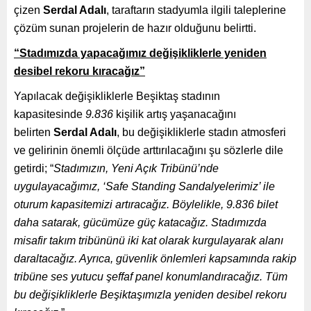
çizen
Serdal Adalı
, taraftarın stadyumla ilgili taleplerine
çözüm sunan projelerin de hazır olduğunu belirtti.
“Stadımızda yapacağımız değişikliklerle yeniden
desibel rekoru kıracağız”
Yapılacak değişikliklerle Beşiktaş stadının
kapasitesinde
9.836
kişilik artış yaşanacağını
belirten
Serdal Adalı
, bu değişikliklerle stadın atmosferi
ve gelirinin önemli ölçüde arttırılacağını şu sözlerle dile
getirdi; “
Stadımızın, Yeni Açık Tribünü’nde
uygulayacağımız, ‘Safe Standing Sandalyelerimiz’ ile
oturum kapasitemizi artıracağız. Böylelikle, 9.836 bilet
daha satarak, gücümüze güç katacağız. Stadımızda
misafir takım tribününü iki kat olarak kurgulayarak alanı
daraltacağız. Ayrıca, güvenlik önlemleri kapsamında rakip
tribüne ses yutucu şeffaf panel konumlandıracağız. Tüm
bu değişikliklerle Beşiktaşımızla yeniden desibel rekoru