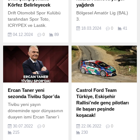
Körfez Belirleyecek
yağdırdı
Drift Otomobil Spor Kulübü
Bölgesel Amatör Lig (BAL)
tarafından Spor Toto,
3.
ICRYPEX ve Lastik.
18.03.2024
0
41
04.12.2024
0
89
Ercan Taner yeni
Castrol Ford Team
sezonda Tivibu Spor’da
Türkiye, Eskişehir
Rallisi’nde genç pilotları
Tivibu yeni yayın
ile başarı peşinde
döneminde spor dünyasının
koşacak!
duayen ismi Ercan Taner’i
kadrosuna kazandırdı.
Türkiye’ye Avrupa
30.07.2022
0
22.06.2022
0
şampiyonluğunu
215
230
kazandırarak adını tarihe