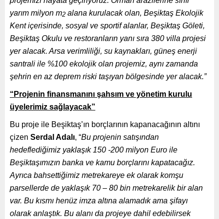
projemizi hayata geçiriyoruz. Orman arazilerine sınır
yarım milyon m
alana kurulacak olan, Beşiktaş Ekolojik
2
Kent içerisinde, sosyal ve sportif alanlar, Beşiktaş Göleti,
Beşiktaş Okulu ve restoranların yanı sıra 380 villa projesi
yer alacak. Arsa verimliliği, su kaynakları, güneş enerji
santrali ile %100 ekolojik olan projemiz, aynı zamanda
şehrin en az deprem riski taşıyan bölgesinde yer alacak.”
“Projenin finansmanını şahsım ve yönetim kurulu
üyelerimiz sağlayacak”
Bu proje ile Beşiktaş’ın borçlarının kapanacağının altını
çizen
Serdal Adalı
, “
Bu projenin satışından
hedeflediğimiz yaklaşık 150 -200 milyon Euro ile
Beşiktaşımızın banka ve kamu borçlarını kapatacağız.
Ayrıca bahsettiğimiz metrekareye ek olarak komşu
parsellerde de yaklaşık 70 – 80 bin metrekarelik bir alan
var. Bu kısmı henüz imza altına alamadık ama şifayı
olarak anlaştık. Bu alanı da projeye dahil edebilirsek