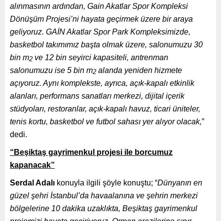
alınmasının ardından, Gain Akatlar Spor Kompleksi
Dönüşüm Projesi’ni hayata geçirmek üzere bir araya
geliyoruz. GAİN Akatlar Spor Park Kompleksimizde,
basketbol takımımız başta olmak üzere, salonumuzu 30
bin m
ve 12 bin seyirci kapasiteli, antrenman
2
salonumuzu ise 5 bin m
alanda yeniden hizmete
2
açıyoruz. Aynı komplekste, ayrıca, açık-kapalı etkinlik
alanları, performans sanatları merkezi, dijital içerik
stüdyoları, restoranlar, açık-kapalı havuz, ticari üniteler,
tenis kortu, basketbol ve futbol sahası yer alıyor olacak,
”
dedi.
“Beşiktaş gayrimenkul projesi ile borcumuz
kapanacak”
Serdal Adalı
konuyla ilgili şöyle konuştu; “
Dünyanın en
güzel şehri İstanbul’da havaalanına ve şehrin merkezi
bölgelerine 10 dakika uzaklıkta, Beşiktaş gayrimenkul