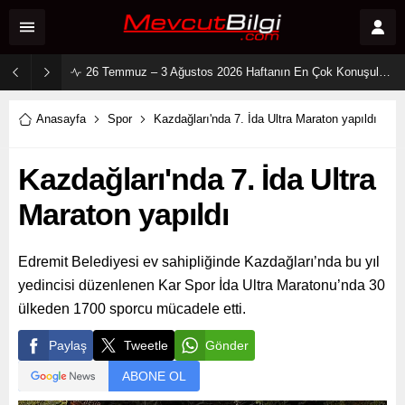
2 Ağustos 2026 Sosyal Medya Reyting Sonuçları: “Daha 17” Ekranlara Ambargo Koydu!
Anasayfa
Spor
Kazdağları'nda 7. İda Ultra Maraton yapıldı
Kazdağları'nda 7. İda Ultra
Maraton yapıldı
Edremit Belediyesi ev sahipliğinde Kazdağları’nda bu yıl
yedincisi düzenlenen Kar Spor İda Ultra Maratonu’nda 30
ülkeden 1700 sporcu mücadele etti.
Paylaş
Tweetle
Gönder
ABONE OL