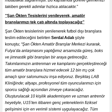
mutabakat sağlanmıştır. Bu kapsamda göreve gelmemizi
takiben gerekli adımlar hızlıca atılacaktır.”
“Şan Ökten Tesislerini yenileyerek, amatör
branşlarımızı tek çatı altında toplayacağız”
Şan Ökten tesislerinin yenilenerek futbol dışı branşlara
teslim edileceğini belirten
Serdal Adalı
şöyle
konuştu;
“Şan Ökten Amatör Branşlar Merkezi kurarak,
Fulya’da anlaşmasını yaptığımız arsamızda güreş, boks
ve jimnastik gibi branşları bir araya getireceğiz.
Takımlarımızın antrenman ve kamplarını gerçekleştireceği
tüm amatör branşlara hizmet edecek 12 bin m
çok
2
amaçlı spor salonumuzu inşa ediyoruz. Beşiktaş LAB
Kliniğinde; altyapı, profesyonel tüm oyuncularımızı için
sporcu sağlığı açısından zirveye çıkaracağız.
Oluşturulacak 10 kişilik akademisyen ve uzman antrenör
heyetiyle, U15’ten itibaren genç yeteneklerin fiziksel
gelişimini için en verimli sistemi uygulayacağız. Tüm