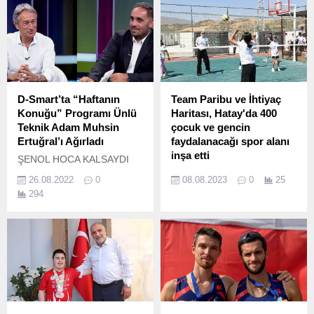
D-Smart’ta “Haftanın
Team Paribu ve İhtiyaç
Konuğu” Programı Ünlü
Haritası, Hatay'da 400
Teknik Adam Muhsin
çocuk ve gencin
Ertuğral’ı Ağırladı
faydalanacağı spor alanı
inşa etti
ŞENOL HOCA KALSAYDI
ŞU AN DÜNYA
Türkiye’nin alanında öncü
26.08.2022
0
08.08.2023
0
25
KUPASI’NDAYDIK JORGE
teknoloji şirketi ve lider
294
JESUS ÇOK ZEKİ BİR
kripto para platformu
TEKNİK ADAM TEKNİK
Paribu’nun çatısı altındaki
DİREKTÖR TRANSFER
Team Paribu, İhtiyaç
ETMEK EKOL GETİRMEK
Haritası ile birlikte
DEMEK DEĞİLDİR Yıllarca
Hatay’daki Konteyner
yurtdışında birçok ülkede
Yaşam Alanı’nda çocuklar
çalışan...
ve gençler için çok amaçlı
bir spor alanı inşa etti.