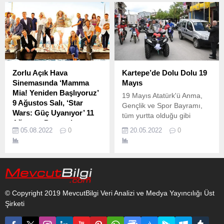
Zorlu Açık Hava
Kartepe’de Dolu Dolu 19
Sinemasında ‘Mamma
Mayıs
Mia! Yeniden Başlıyoruz’
19 Mayıs Atatürk'ü Anma,
9 Ağustos Salı, ‘Star
Gençlik ve Spor Bayramı,
Wars: Güç Uyanıyor’ 11
tüm yurtta olduğu gibi
Ağustos Perşembe
Kartepe’de büyük bir coşku
05.08.2022
0
20.05.2022
0
izleyiciyle buluşacak
içerisinde kutlandı.
‘Mamma Mia! Yeniden
Başlıyoruz’ 9 Ağustos Salı
‘Star Wars: Güç Uyanıyor’
11 Ağustos
Perşembe izleyiciyle
© Copyright 2019 MevcutBilgi Veri Analizi ve Medya Yayıncılığı Üst
buluşacak Zorlu Center’ın
Şirketi
bu yıl Atelier Gelarto
dondurma sponsorluğunda