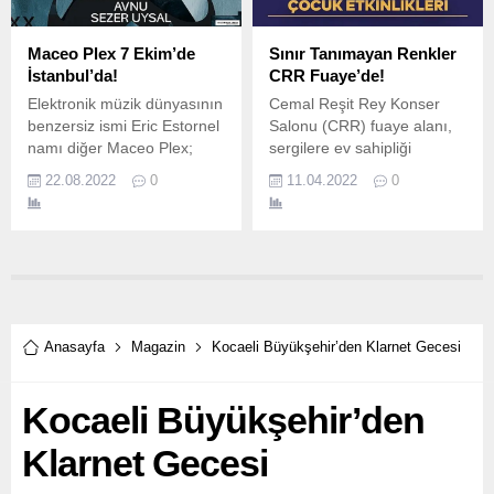
Maceo Plex 7 Ekim’de
Sınır Tanımayan Renkler
İstanbul’da!
CRR Fuaye’de!
Elektronik müzik dünyasının
Cemal Reşit Rey Konser
benzersiz ismi Eric Estornel
Salonu (CRR) fuaye alanı,
namı diğer Maceo Plex;
sergilere ev sahipliği
Charm Music, Label Project
yapmaya devam ediyor.
22.08.2022
0
11.04.2022
0
ve Robin Music Agency iş
birliği ile 7 Ekim'de
Volkswagen Arena
sahnesinde müzikseverlerle
buluşacak! Müzikal
üretimleriyle elektronik
müziğe yön vererek sahibi
olduğu Ellum Audio plak
Anasayfa
Magazin
Kocaeli Büyükşehir’den Klarnet Gecesi
şirketiyle birçok başarılı
müzisyenin ortaya
Kocaeli Büyükşehir’den
çıkmasını sağlayan Maceo
Plex’in öncesinde...
Klarnet Gecesi