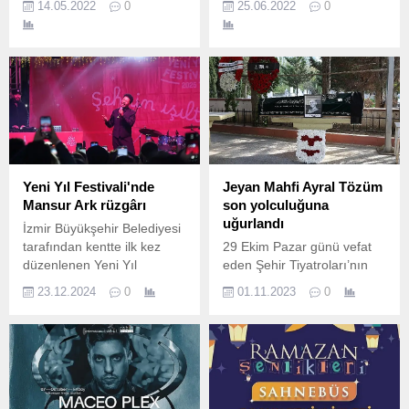
14.05.2022
0
25.06.2022
0
eşliğinde atmak isteyenler
için bir buluşma noktası
olan “Cuma İş Çıkışı”
konserlerinde dün akşam
Melike Şahin sahne aldı.
Yeni Yıl Festivali'nde
Jeyan Mahfi Ayral Tözüm
Mansur Ark rüzgârı
son yolculuğuna
uğurlandı
İzmir Büyükşehir Belediyesi
tarafından kentte ilk kez
29 Ekim Pazar günü vefat
düzenlenen Yeni Yıl
eden Şehir Tiyatroları’nın
Festivali konserlerden dans
değerli sanatçısı Jeyan
23.12.2024
0
01.11.2023
0
ve sahne şovlarına kadar
Mahfi Ayral Tözüm son
birçok etkinliğe ev sahipliği
yolculuğuna uğurlandı.
yapmayı sürdürüyor.