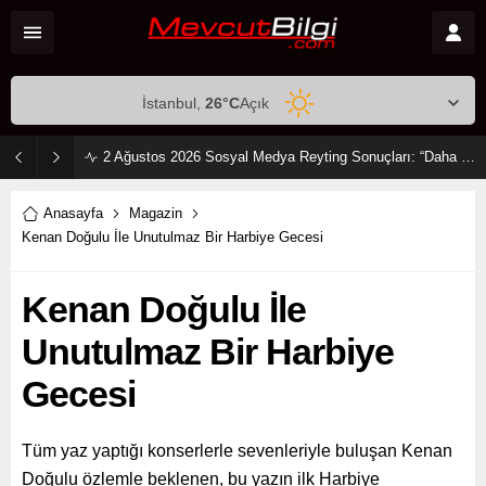
İstanbul,
26
°C
Açık
2 Ağustos 2026 Sosyal Medya Reyting Sonuçları: “Daha 17” Ekranlara Ambargo Koydu!
Anasayfa
Magazin
Kenan Doğulu İle Unutulmaz Bir Harbiye Gecesi
Kenan Doğulu İle
Unutulmaz Bir Harbiye
Gecesi
Tüm yaz yaptığı konserlerle sevenleriyle buluşan Kenan
Doğulu özlemle beklenen, bu yazın ilk Harbiye