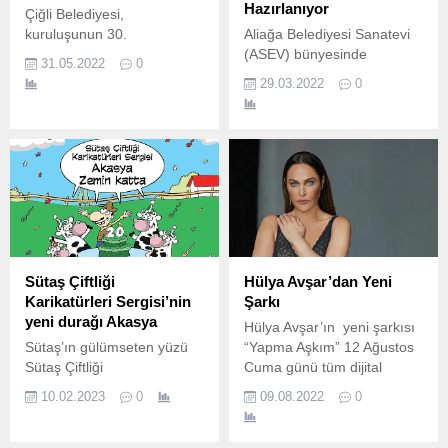
Hazırlanıyor
Çiğli Belediyesi,
kuruluşunun 30.
Aliağa Belediyesi Sanatevi
(ASEV) bünyesinde
31.05.2022
0
çalışmalarını sürdüren Türk
29.03.2022
0
Halk Müziği (THM) korosu
yılın ikinci ‘Solistler
Geçidi’ne hazırlanıyor.
Sütaş Çiftliği
Hülya Avşar’dan Yeni
Karikatürleri Sergisi’nin
Şarkı
yeni durağı Akasya
Hülya Avşar’ın yeni şarkısı
Sütaş’ın gülümseten yüzü
“Yapma Aşkım” 12 Ağustos
Sütaş Çiftliği
Cuma günü tüm dijital
Karikatürleri’nin 20.
platformlarda yayınlanacak.
10.02.2023
0
09.08.2022
0