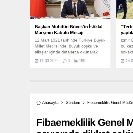
Başkan Muhittin Böcek’in İstiklal
“Tert
Marşının Kabulü Mesajı
yaptıl
12 Mart 1921 tarihinde Türkiye Büyük
İzmir 
Millet Meclisi’nde, büyük coşku ve
bu kez
alkışlar içinde defalarca okunarak
sokakt
kabul edilen İstiklâl Marşı’mızın
11.03.2022
0
199
15.
kabulünün 101.
Anasayfa
Gündem
Fibaemeklilik Genel Müdürü 
Fibaemeklilik Genel 