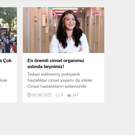
a Çok
En önemli cinsel organımız
aslında beynimiz!
Tedavi edilmemiş psikiyatrik
okak
hastalıklar cinsel yaşamı da etkiler
Cinsel hastalıkların tedavisinde
uzmana başvurmanın önemine işaret
02.09.2022
0
147
eden Psikiyatri Uzmanı Yrd.