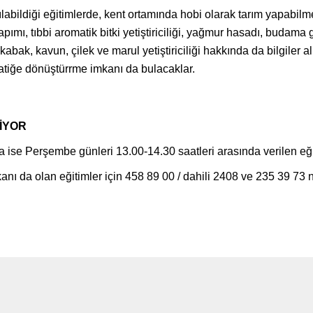
abildiği eğitimlerde, kent ortamında hobi olarak tarım yapabilmek 
ımı, tıbbi aromatik bitki yetiştiriciliği, yağmur hasadı, budama gi
abak, kavun, çilek ve marul yetiştiriciliği hakkında da bilgiler alıyo
atiğe dönüştürrme imkanı da bulacaklar.
İYOR
 ise Perşembe günleri 13.00-14.30 saatleri arasında verilen eğ
anı da olan eğitimler için 458 89 00 / dahili 2408 ve 235 39 73 n