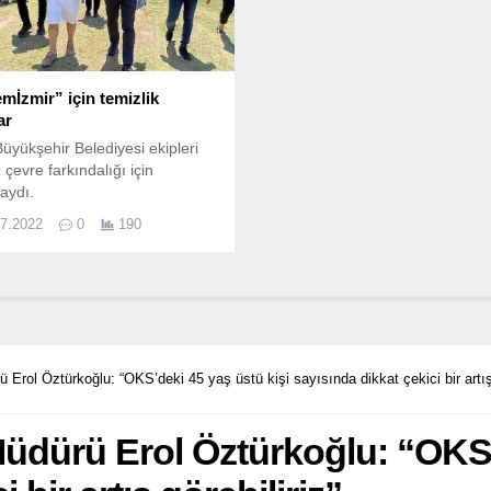
emİzmir” için temizlik
ar
Büyükşehir Belediyesi ekipleri
 çevre farkındalığı için
aydı.
07.2022
0
190
Erol Öztürkoğlu: “OKS’deki 45 yaş üstü kişi sayısında dikkat çekici bir artış 
Müdürü Erol Öztürkoğlu: “OKS’