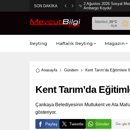
2 Ağustos 2026 Sosyal Med
SON DAKİKA
Ambargo Koydu!
İstanbul,
26
°C
Açık
Reyting
Haftalık Reyting
Magazin
Anasayfa
Gündem
Kent Tarım’da Eğitimlere İ
Kent Tarım’da Eğitiml
Çankaya Belediyesinin Mutlukent ve Ata Maha
gösteriyor.
Paylaş
Tweetle
Gönder