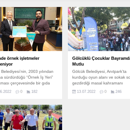
nde örnek işletmeler
Gölcüklü Çocuklar Bayramd
leniyor
Mutlu
r Belediyesi’nin, 2003 yılından
Gölcük Belediyesi, Anıtpark’ta
a sürdürdüğü “Örnek İş Yeri”
kurduğu oyun alanı ve sokak s
ması çerçevesinde bir gıda
gezdirdiği masal kahramanı
esi daha belge almaya hak
maskotlarla, ilçedeki çocukların
06.2022
0
182
13.07.2022
0
246
ı.
Kurban Bayramı’nda doyasıya
eğlenmelerini sağladı.