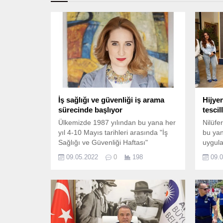
İş sağlığı ve güvenliği iş arama
Hijye
sürecinde başlıyor
tescil
Ülkemizde 1987 yılından bu yana her
Nilüfe
yıl 4-10 Mayıs tarihleri arasında "İş
bu yan
Sağlığı ve Güvenliği Haftası"
uygula
kutlanıyor.
işletm
09.05.2022
0
198
09.
kazand