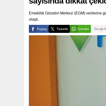
sayısında dikkat çekici
Emeklilik Gözetim Merkezi (EGM) verilerine gö
ulaştı.
Paylaş
Tweetle
Gönder