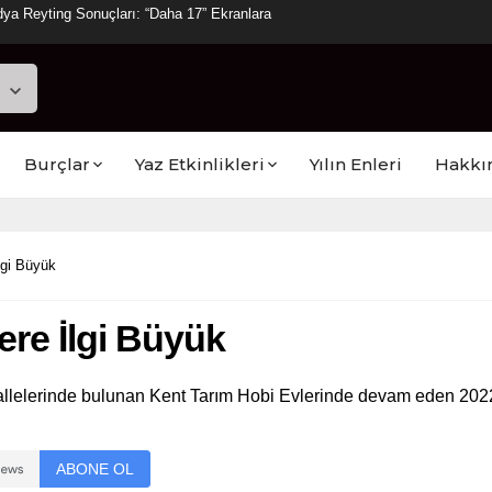
ya Reyting Sonuçları: “Daha 17” Ekranlara
Burçlar
Yaz Etkinlikleri
Yılın Enleri
Hakkı
lgi Büyük
ere İlgi Büyük
llelerinde bulunan Kent Tarım Hobi Evlerinde devam eden 2022
ABONE OL