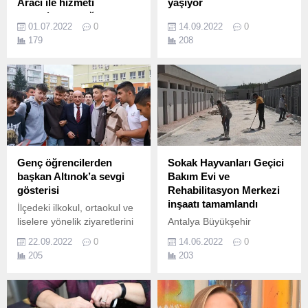
Aracı ile hizmeti
yaşıyor
vatandaşın ayağına
GoStudent’tan Okula Dönüş
01.07.2022
0
14.09.2022
0
götürdü.
Stresiyle Başa Çıkmak
179
208
Proje sayesinde özellikle
İçin 5 Basit Çözüm Okula
dağ köylerinde yaşayan ve
dönme konusunda endişe
ulaşım sıkıntısı çeken halk ,
duyulması normaldir.
hastanelere gitmek yerine
kapılarının önüne kadar
gelen gezici tarama ve diş
sağlığı aracı ile dişi ile ilgili
her türlü bakım ve tedaviyi
yaptırma imkânı buldu.
Genç öğrencilerden
Sokak Hayvanları Geçici
başkan Altınok’a sevgi
Bakım Evi ve
gösterisi
Rehabilitasyon Merkezi
inşaatı tamamlandı
İlçedeki ilkokul, ortaokul ve
liselere yönelik ziyaretlerini
Antalya Büyükşehir
sürdüren Keçiören Belediye
Belediyesi Sokak Hayvanları
22.09.2022
0
14.06.2022
0
Başkanı Turgut Altınok, bu
Geçici Bakım Evi ve
205
203
kez Farabi Anadolu Lisesi
Rehabilitasyon Merkezi
öğrencileriyle buluştu.
Projesi’nin inşaatı
tamamlandı.