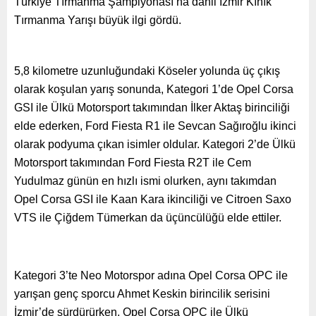
Türkiye Tırmanma Şampiyonası’na dahil İzmir Kınık
Tırmanma Yarışı
büyük ilgi gördü.
5,8 kilometre uzunluğundaki Köseler yolunda üç çıkış
olarak koşulan yarış sonunda, Kategori 1’de Opel Corsa
GSI ile Ülkü Motorsport takımından İlker Aktaş birinciliği
elde ederken, Ford Fiesta R1 ile Sevcan Sağıroğlu ikinci
olarak podyuma çıkan isimler oldular. Kategori 2’de Ülkü
Motorsport takımından Ford Fiesta R2T ile Cem
Yudulmaz günün en hızlı ismi olurken, aynı takımdan
Opel Corsa GSI ile Kaan Kara ikinciliği ve Citroen Saxo
VTS ile Çiğdem Tümerkan da üçüncülüğü elde ettiler.
Kategori 3’te Neo Motorspor adına Opel Corsa OPC ile
yarışan genç sporcu Ahmet Keskin birincilik serisini
İzmir’de sürdürürken, Opel Corsa OPC ile Ülkü