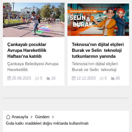
Antalya’da düzenlenen
Runtalya Maratonu’nda
çocuklar için buluşuyor.
Çankayalı çocuklar
Teknosa'nın dijital elçileri
Avrupa Hareketlilik
Burak ve Selin teknoloji
Haftası'na katıldı
tutkunlarının yanında
Çankaya Belediyesi Avrupa
Teknosa’nın dijital elçileri
Hareketlilik
Burak ve Selin teknoloji
Haftası kapsamında,
tutkunlarının yanında
25.09.2023
0
16
12.12.2023
0
65
"Şehrini Keşfet/ Gelecek
Türkiye teknoloji
Enerjini Koru" temalı bir
perakendeciliğinin ve e-
etkinlik düzenledi.
ticaretin öncü markası
Teknosa, “dijital elçileri”
olarak adlandırdığı marka
karakterleri Burak ve Selin
ile tüketicilere keyifli ve
Anasayfa
Gündem
yenilikçi bir...
Gıda katkı maddeleri doğru miktarda kullanılmalı