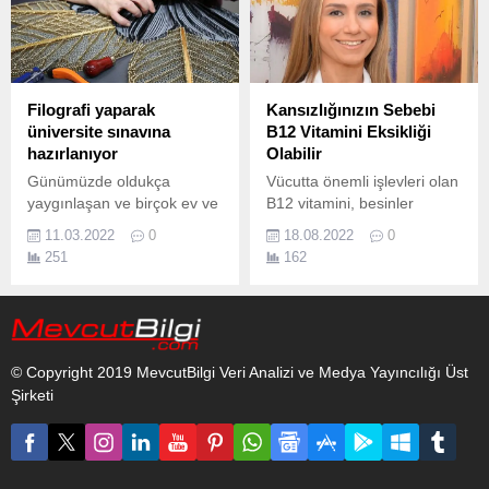
Filografi yaparak
Kansızlığınızın Sebebi
üniversite sınavına
B12 Vitamini Eksikliği
hazırlanıyor
Olabilir
Günümüzde oldukça
Vücutta önemli işlevleri olan
yaygınlaşan ve birçok ev ve
B12 vitamini, besinler
iş yerinde duvarlarımızı,
yoluyla elde ediliyor.
11.03.2022
0
18.08.2022
0
masalarımızı süsleyen
251
162
filografi sanatı Kocaeli
Büyükşehir Belediyesi
Meslek ve Sanat Eğitim
Kursları (KO-MEK) ile
ilimizde de oldukça
© Copyright 2019 MevcutBilgi Veri Analizi ve Medya Yayıncılığı Üst
yaygınlaşarak gelişti.
Şirketi