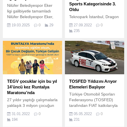
Sports Kategorisinde 3.
Nilüfer Belediyespor Eker
Oldu
ligi galibiyetle tamamladı
Nilüfer Belediyespor Eker,
Teknopark İstanbul, Dragon
ligin son maçında Sarıyer
Festivali’nde sportif
19.03.2025
0
29
27.09.2022
0
Belediyesi Spor Kulübü’nü 3
faaliyetlerdeki iddiasını
235
– 0 mağlup etti.
sürdürerek, çalışanlarından
oluşan Kürek Takımı ile Fun
Sports kategorisinde 3.
TEGV çocuklar için bu yıl
TOSFED Yıldızını Arıyor
14’üncü kez Runtalya
Elemeleri Başlıyor
Maratonu’nda
Türkiye Otomobil Sporları
27 yıldır yaptığı çalışmalarla
Federasyonu (TOSFED)
yaklaşık 3 milyon çocuğun
tarafından FIAT katkılarıyla
nitelikli eğitimle buluşmasını
düzenlenen ‘TOSFED
31.01.2022
0
05.05.2022
0
sağlayan Türkiye Eğitim
Yıldızını Arıyor’ sosyal
194
231
Gönüllüleri Vakfı (TEGV),
sorumluluk projesi, bu yıl 4.