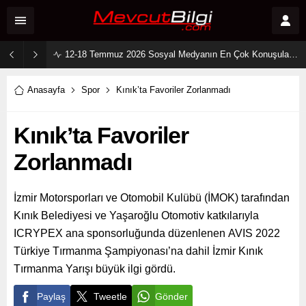
12-18 Temmuz 2026 Sosyal Medyanın En Çok Konuşulan Dizi Çiftleri: Zirvede Kıyasıya Rekabet!
Anasayfa
Spor
Kınık’ta Favoriler Zorlanmadı
Kınık’ta Favoriler
Zorlanmadı
İzmir Motorsporları ve Otomobil Kulübü (İMOK) tarafından
Kınık Belediyesi ve Yaşaroğlu Otomotiv katkılarıyla
ICRYPEX ana sponsorluğunda düzenlenen AVIS 2022
Türkiye Tırmanma Şampiyonası’na dahil İzmir Kınık
Tırmanma Yarışı büyük ilgi gördü.
Paylaş
Tweetle
Gönder