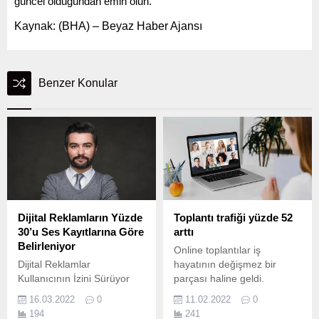
güncel olduğundan emin olun.
Kaynak: (BHA) – Beyaz Haber Ajansı
Benzer Konular
Dijital Reklamların Yüzde
Toplantı trafiği yüzde 52
30’u Ses Kayıtlarına Göre
arttı
Belirleniyor
Online toplantılar iş
Dijital Reklamlar
hayatının değişmez bir
Kullanıcının İzini Sürüyor
parçası haline geldi.
Mesajlar, mailler, sponsorlu
16.03.2022
0
11.02.2022
0
sosyal medya akış ve
194
241