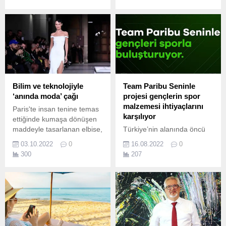
hikâyeler olarak karşımıza
çıkan dijital reklamların
hepsi, kişilerin dijital
platformlarda yaptığı
hareketlere ve ses
kayıtlarına göre göre
belirleniyor.
Bilim ve teknolojiyle
Team Paribu Seninle
‘anında moda’ çağı
projesi gençlerin spor
malzemesi ihtiyaçlarını
Paris'te insan tenine temas
karşılıyor
ettiğinde kumaşa dönüşen
maddeyle tasarlanan elbise,
Türkiye’nin alanında öncü
podyuma yarı çıplak gelen
teknoloji şirketi ve lider
03.10.2022
0
16.08.2022
0
Bella Hadid'in üzerine
kripto varlık işlem platformu
300
207
enjekte edildi.
Paribu, sporun yarınını
desteklemek için kurduğu
Team Paribu çatısı altında
yeni bir proje başlattı.