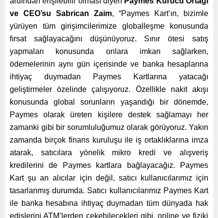
ardından erişilebilir olması diyen
Paymes Kurucu Ortağı
ve CEO’su Sabrican Zaim
, “Paymes Kart’ın, bizimle
yürüyen tüm girişimcilerimize globalleşme konusunda
fırsat sağlayacağını düşünüyoruz. Sınır ötesi satış
yapmaları konusunda onlara imkan sağlarken,
ödemelerinin aynı gün içerisinde ve banka hesaplarına
ihtiyaç duymadan Paymes Kartlarına yatacağı
geliştirmeler özelinde çalışıyoruz. Özellikle nakit akışı
konusunda global sorunların yaşandığı bir dönemde,
Paymes olarak üreten kişilere destek sağlamayı her
zamanki gibi bir sorumluluğumuz olarak görüyoruz. Yakın
zamanda birçok finans kuruluşu ile iş ortaklıklarına imza
atarak, satıcılara yönelik mikro kredi ve alışveriş
kredilerini de Paymes kartlara bağlayacağız. Paymes
Kart şu an alıcılar için değil, satıcı kullanıcılarımız için
tasarlanmış durumda. Satıcı kullanıcılarımız Paymes Kart
ile banka hesabına ihtiyaç duymadan tüm dünyada hak
edişlerini ATM’lerden çekebilecekleri gibi, online ve fiziki