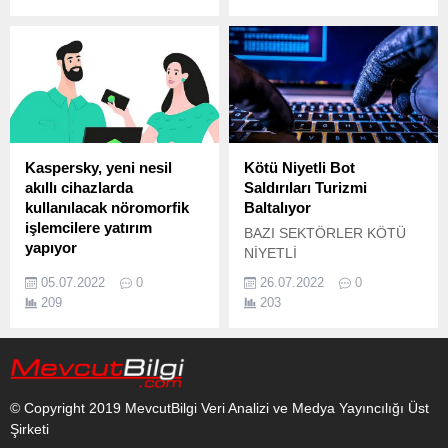
yapan Game Garaj, Intel
12.
Kaspersky, yeni nesil
Kötü Niyetli Bot
akıllı cihazlarda
Saldırıları Turizmi
kullanılacak nöromorfik
Baltalıyor
işlemcilere yatırım
BAZI SEKTÖRLER KÖTÜ
yapıyor
NİYETLİ
Kaspersky, nöromorfik bilgi
BOT SALDIRILARININ
05.07.2022
0
26.07.2022
0
işlem teknolojilerinde
ABLUKASINDA Türkiye
209
203
uzmanlaşmış bir şirket olan
ekonomisinin de önemli bir
Motive Neuromorphic
unsuru olan turizm sektörü,
Technologies'e 15 payla
ulaşım ve konaklama gibi
hissedar oldu.
hizmet alanlarında kötü
niyetli bot saldırılarının
© Copyright 2019 MevcutBilgi Veri Analizi ve Medya Yayıncılığı Üst
önüne geçilemiyor.
Şirketi