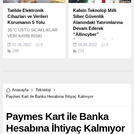
Tatilde Elektronik
Kafein Teknoloji Milli
Cihazları ve Verileri
Siber Güvenlik
Korumanın 5 Yolu
Alanındaki Yatırımlarına
Devam Ederek
35°C ÜSTÜ SICAKLIKLAR
“Allincyber”
VERİ KAYBI RİSKİ
Depertmanını Kurdu
YARATIYOR Havaların bir
01.06.2022
0
24.05.2022
0
anda ısınmasıyla birlikte tatil
Her 15 saniyede bir siber
248
224
planları yapılmaya başlandı.
saldırı düzenlendiği
düşünüldüğünde dijital
dünyanın en önemli
konusunun güvenlik olduğu
bir kez daha anlaşılıyor.
Anasayfa
Teknoloji
Paymes Kart ile Banka Hesabına İhtiyaç Kalmıyor
Paymes Kart ile Banka
Hesabına İhtiyaç Kalmıyor