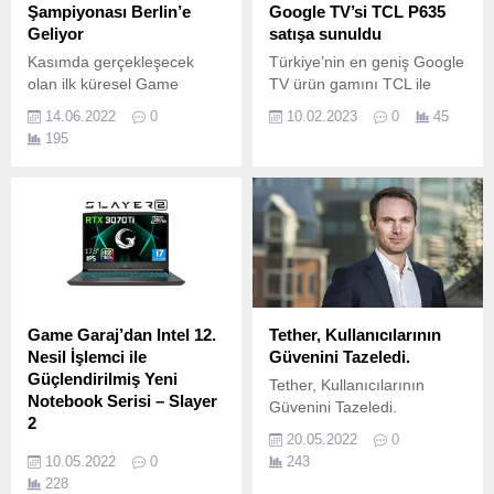
Şampiyonası Berlin’e
Google TV’si TCL P635
Geliyor
satışa sunuldu
Kasımda gerçekleşecek
Türkiye’nin en geniş Google
olan ilk küresel Game
TV ürün gamını TCL ile
Changers etkinliği hakkında
kullanıcılarla buluşturan
14.06.2022
0
10.02.2023
0
45
daha fazla bilgi edinin.
Bilkom, TCL’in 58 inçlik
195
Google TV modeli P635’i
pazara sundu.
Game Garaj’dan Intel 12.
Tether, Kullanıcılarının
Nesil İşlemci ile
Güvenini Tazeledi.
Güçlendirilmiş Yeni
Tether, Kullanıcılarının
Notebook Serisi – Slayer
Güvenini Tazeledi.
2
20.05.2022
0
2020 yılı başında Türkiye
10.05.2022
0
243
oyun pazarına hızlı giriş
228