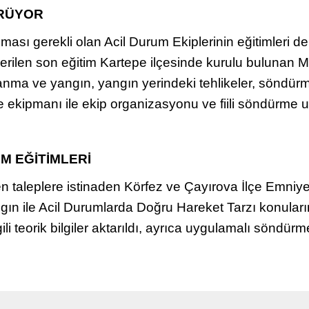
ÜRÜYOR
lması gerekli olan Acil Durum Ekiplerinin eğitimleri d
verilen son eğitim Kartepe ilçesinde kurulu bulunan 
yanma ve yangın, yangın yerindeki tehlikeler, söndürme
ipmanı ile ekip organizasyonu ve fiili söndürme uyg
M EĞİTİMLERİ
 taleplere istinaden Körfez ve Çayırova İlçe Emniye
ın ile Acil Durumlarda Doğru Hareket Tarzı konularında
li teorik bilgiler aktarıldı, ayrıca uygulamalı söndürm