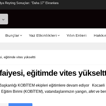
ya Reyting Sonuçları: “Daha 17” Ekranlara
Burçlar
Yaz Etkinlikleri
Yılın Enleri
Hakkı
i, eğitimde vites yükseltti
aiyesi, eğitimde vites yükseltt
 Başkanlığı KOBİTEM ekipleri eğitimlere devam ediyor Kocaeli B
itim Birimi (KOBİTEM), vatandaşlarımızın yangın, afet ve benzer