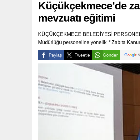
Küçükçekmece’de zabı
mevzuatı eğitimi
KÜÇÜKÇEKMECE BELEDİYESİ PERSONELİNE ME
Müdürlüğü personeline yönelik ‘’Zabıta Kanun
Paylaş
Tweetle
Gönder