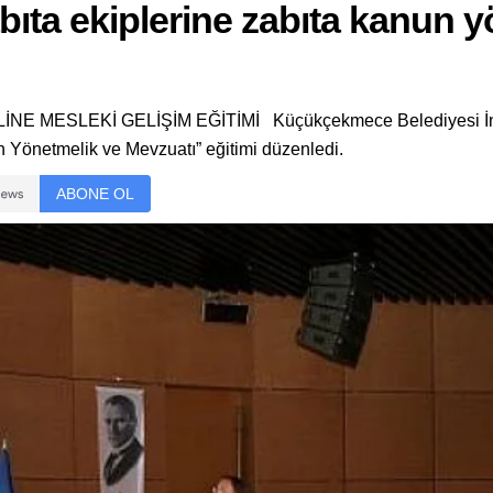
ta ekiplerine zabıta kanun y
SLEKİ GELİŞİM EĞİTİMİ Küçükçekmece Belediyesi İnsan 
 Yönetmelik ve Mevzuatı” eğitimi düzenledi.
ABONE OL