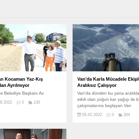
n Kocaman Yaz-Kış
Van’da Karla Mücadele Ekipl
an Ayrılmıyor
Aralıksız Çalışıyor
e Belediye Başkanı Av.
Van'da dünden bu yana aralıkla
etkili olan yoğun kar yağışı ile bi
08.2022
0
130
çalışmalarına başlayan Van
Büyükşehir Belediyesi ekipleri,
05.02.2022
0
204
boyu çalışmalarını sürdürdü.