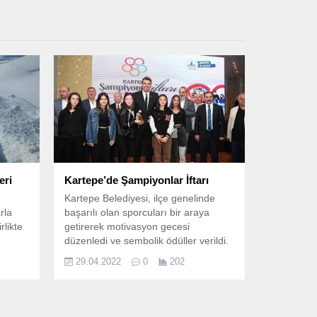
eri
Kartepe’de Şampiyonlar İftarı
Kartepe Belediyesi, ilçe genelinde
rla
başarılı olan sporcuları bir araya
rlikte
getirerek motivasyon gecesi
düzenledi ve sembolik ödüller verildi.
 gece
29.04.2022
0
202