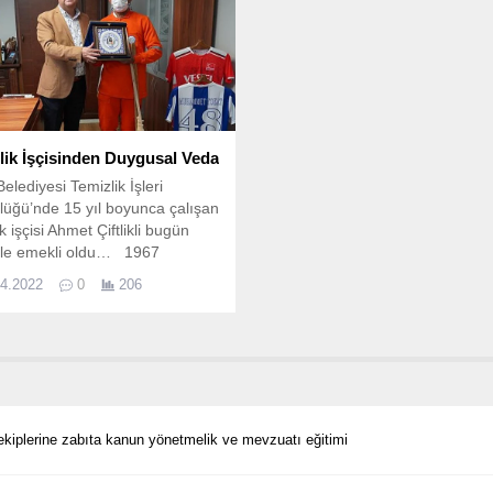
lik İşçisinden Duygusal Veda
Belediyesi Temizlik İşleri
üğü’nde 15 yıl boyunca çalışan
k işçisi Ahmet Çiftlikli bugün
iyle emekli oldu… 1967
u olan Çiftlikli Milas Belediye
04.2022
0
206
ı Muhammet Tokat’ı ailesiyle
te makamında ziyaret ederek,
a kullandığı temizlik
eleri olan faraş ve süpürgeyi
i olarak Başkan Tokat’a...
iplerine zabıta kanun yönetmelik ve mevzuatı eğitimi