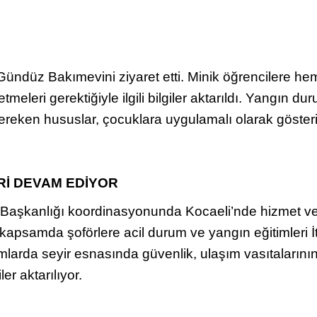
üz Bakımevini ziyaret etti. Minik öğrencilere hem it
meleri gerektiğiyle ilgili bilgiler aktarıldı. Yangın d
ereken hususlar, çocuklara uygulamalı olarak gösteril
Rİ DEVAM EDİYOR
 Başkanlığı koordinasyonunda Kocaeli’nde hizmet ver
kapsamda şoförlere acil durum ve yangın eğitimleri İt
umlarda seyir esnasında güvenlik, ulaşım vasıtalarının
r aktarılıyor.