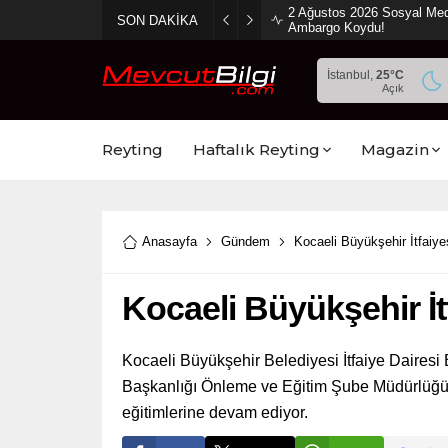
2 Ağustos 2026 Sosyal Med
SON DAKİKA
Ambargo Koydu!
İstanbul,
25
°C
Açık
Reyting
Haftalık Reyting
Magazin
Anasayfa
Gündem
Kocaeli Büyükşehir İtfaiyes
Kocaeli Büyükşehir İtf
Kocaeli Büyükşehir Belediyesi İtfaiye Dairesi
Başkanlığı Önleme ve Eğitim Şube Müdürlüğü Eğ
eğitimlerine devam ediyor.