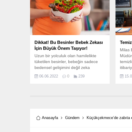
Dikkat! Bu Besinler Bebek Zekası
Temiz
İçin Büyük Önem Taşıyor!
Milas 
Uzun bir yolculuk olan hamilelikte
Müdürl
tüketilen besinler, bebeğin sadece
temizli
bedensel gelişimini değil zeka
itibar
gelişimini de etkiliyor.
doğuml
06.06.2022
0
239
15.
Başkan
birlik
yıllarc
malzem
temsil
Anasayfa
Gündem
Küçükçekmece’de zabıta ek