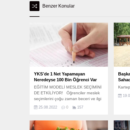
Benzer Konular
YKS’de 1 Net Yapamayan
Başka
Neredeyse 100 Bin Öğrenci Var
Sahad
EĞİTİM MODELİ MESLEK SEÇİMİNİ
Kartep
DE ETKİLİYOR! Öğrenciler meslek
19.
seçimlerini çoğu zaman beceri ve ilgi
alanlarını değil, ekonomik kaygılarını
25.08.2022
0
157
gözeterek yapıyor.