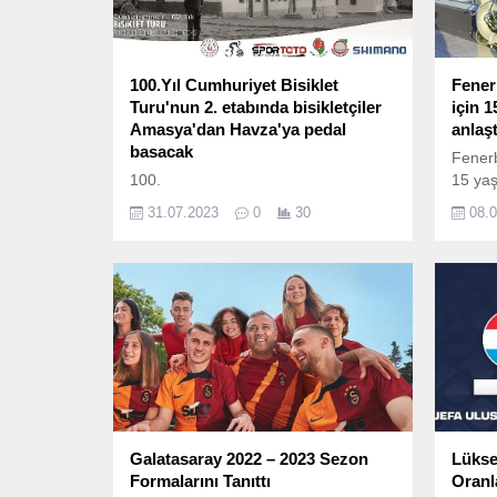
100.Yıl Cumhuriyet Bisiklet
Fener
Turu'nun 2. etabında bisikletçiler
için 1
Amasya'dan Havza'ya pedal
anlaşt
basacak
Fenerb
100.
15 yaş
2021-2
31.07.2023
0
30
08.
hazırl
takıml
tanıtm
şok ed
yeni s
Norveç
Winter 
Galatasaray 2022 – 2023 Sezon
Lükse
Formalarını Tanıttı
Oranl