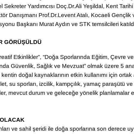
l Sekreter Yardımcısı Doç.Dr.Ali Yeşildal, Kent Tarih
ktör Danışmanı Prof.Dr.Levent Atalı, Kocaeli Gençli
yonu Başkanı Murat Aydın ve STK temsilcileri katıld
AR GÖRÜŞÜLDÜ
atif Etkinlikler”, “Doğa Sporlarında Eğitim, Çevre ve 
nda Güvenlik, Sağlık ve Mevzuat” olmak üzere 5 ana
 kentin doğal kaynaklarının etkin kullanımı için ortak 
let, su sporları, izcilik, kampçılık, yamaç paraşütü ve 
, mevcut durum ve geleceğe yönelik planlamalar ele 
 OLACAK
nları ve sahil şeridi ile doğa sporlarına son derece 