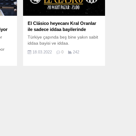
El Clásico heyecanı Kral Oranlar
iyor
ile sadece iddaa bayilerinde
or
Türkiye çapında beş bine yakın sabit
iddaa bayisi ve iddaa.
por
18.03.2022
0
242
i
ı
la