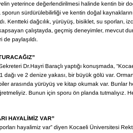
lin yeterince değerlendirilmesi halinde kentin bir d
sporun sürdürülebilirliği ve kentin doğal kaynaklarının
dı. Kentteki dağcılık, yürüyüş, bisiklet, su sporları, i
rını kapsayan çalıştayda, geçmiş deneyimler, mevcut 
ri de paylaşıldı.
ŞTURACAĞIZ”
kreteri Dr.Hayri Baraçlı yaptığı konuşmada, “Kocaeli
dağı ve 2 denize yakası, bir büyük gölü var. Ormanya
iler arasında yürüyüş ve kitap okumak var. Bunlar h
retmeliyiz. Bunun için sporu ön planda tutmalıyız. He
I HAYALİMİZ VAR”
orları hayalimiz var” diyen Kocaeli Üniversitesi Rekt