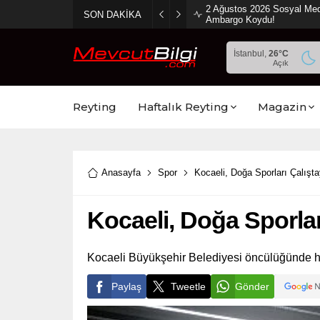
2 Ağustos 2026 Sosyal Med
SON DAKİKA
Ambargo Koydu!
İstanbul,
26
°C
Açık
Reyting
Haftalık Reyting
Magazin
Anasayfa
Spor
Kocaeli, Doğa Sporları Çalışta
Kocaeli, Doğa Sporlar
Kocaeli Büyükşehir Belediyesi öncülüğünde ha
Paylaş
Tweetle
Gönder