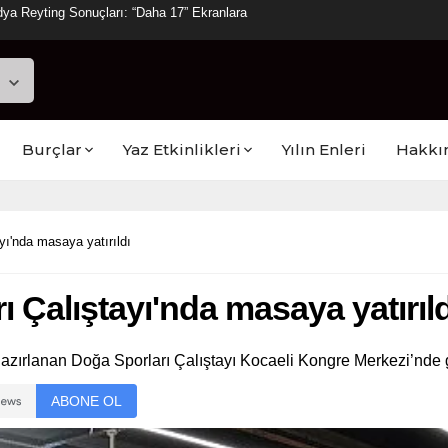
ya Reyting Sonuçları: “Daha 17” Ekranlara
Burçlar
Yaz Etkinlikleri
Yılın Enleri
Hakkı
yı'nda masaya yatırıldı
ı Çalıştayı'nda masaya yatırıld
zırlanan Doğa Sporları Çalıştayı Kocaeli Kongre Merkezi’nde ge
ABONE OL