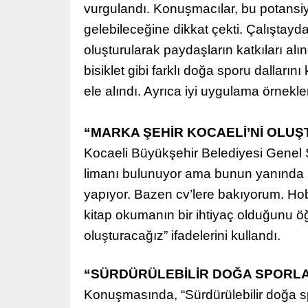
vurgulandı. Konuşmacılar, bu potansiye
gelebileceğine dikkat çekti. Çalıştayda 
oluşturularak paydaşların katkıları alın
bisiklet gibi farklı doğa sporu dalla
ele alındı. Ayrıca iyi uygulama örnekle
“MARKA ŞEHİR KOCAELİ’Nİ OLU
Kocaeli Büyükşehir Belediyesi Genel Se
limanı bulunuyor ama bunun yanında 1 
yapıyor. Bazen cv’lere bakıyorum. Hob
kitap okumanın bir ihtiyaç olduğunu öğ
oluşturacağız” ifadelerini kullandı.
“SÜRDÜRÜLEBİLİR DOĞA SPORLAR
Konuşmasında, “Sürdürülebilir doğa sp