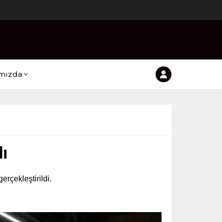
mızda
ı
rçekleştirildi.