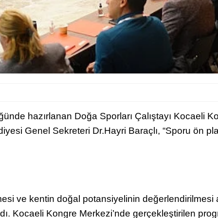
ünde hazırlanan Doğa Sporları Çalıştayı Kocaeli Kon
si Genel Sekreteri Dr.Hayri Baraçlı, “Sporu ön plan
lmesi ve kentin doğal potansiyelinin değerlendirilme
ndı. Kocaeli Kongre Merkezi’nde gerçekleştirilen pr