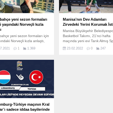
bahçe yeni sezon formaları
Manisa’nın Dev Adamları
5 yaşındaki Norveçli kızla
Zirvedeki Yerini Korumak İst
ı
Manisa Büyükşehir Belediyesp
ahçe yeni sezon formaları için
Basketbol Takımı, 21’nci hafta
ındaki Norveçli kızla anlaştı,
maçında yeni evi Tarık Almış S
022 Sezonu için takımların
Salonu’nda Mamak Belediyesi’n
07.2021
1
1.369
23.02.2022
0
247
ıkları sürerken bir yandan da
ağırlayacağı maçın hazırlıkların
ar yeni sezon formalarını
Başantrenör Ceyhun Cabadak
aya başladı. Fenerbahçe ise
yönetiminde yaptığı antrenman
ici bir gelişme ile Fenerbahçe
sürdürdü.
ezon formaları için Tik Tok‘er
li 15 Yaşındaki Havanna
ile anlaştı. Bir çok taraftar bu...
mburg-Türkiye maçının Kral
ar’ı sadece iddaa bayilerinde