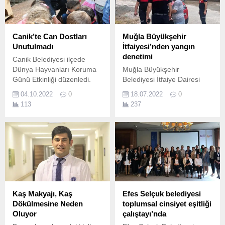
Canik’te Can Dostları
Muğla Büyükşehir
Unutulmadı
İtfaiyesi’nden yangın
denetimi
Canik Belediyesi ilçede
Dünya Hayvanları Koruma
Muğla Büyükşehir
Günü Etkinliği düzenledi.
Belediyesi İtfaiye Dairesi
Başkanlığı ekipleri,
04.10.2022
0
18.07.2022
0
vatandaşların yangın riski
113
237
ve yangının ortaya
çıkaracağı afetlerle
karşılaşmaması için il
genelinde vatandaşları
bilgilendiriyor.
Kaş Makyajı, Kaş
Efes Selçuk belediyesi
Dökülmesine Neden
toplumsal cinsiyet eşitliği
Oluyor
çalıştayı’nda