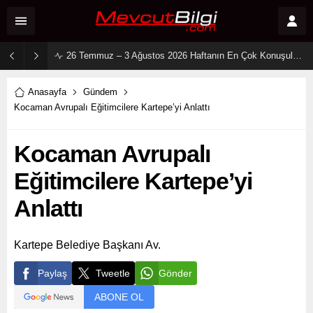
2 Ağustos 2026 Sosyal Medya Reyting Sonuçları: “Daha 17” Ekranlara Ambargo Koydu!
Anasayfa
Gündem
Kocaman Avrupalı Eğitimcilere Kartepe’yi Anlattı
Kocaman Avrupalı
Eğitimcilere Kartepe’yi
Anlattı
Kartepe Belediye Başkanı Av.
Paylaş
Tweetle
Gönder
ABONE OL