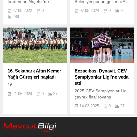
tarafından Akşehir’de
Belediyespor'un gollerini Ali
düzenlenen Minikler Türkiye
Talha Kurt (2), Umut
27.08.2022
0
07.05.2024
0
78
Halter Şampiyonasında
Sinicelioğlu kaydetti.
288
kızlarda Türkiye Şampiyonu
olan Nevşehir Belediyesi
Gençlik ve Spor Kulübü
sporcusu Hatice Kızmaz’ın
ardından erkekler +62 kg
kategorisinde de bu kez
Yasin Mert Gülen Türkiye
Şampiyonu oldu.
16. Sekapark Altın Kemer
Eczacıbaşı Dynavit, CEV
Yağlı Güreşleri başladı
Şampiyonlar Ligi'ne veda
etti
16.
2025 CEV Şampiyonlar Ligi
21.06.2024
0
37
çeyrek final rövanş
karşılaşmasında Vero Volley
14.03.2025
0
27
Milano’yu ağırlayan
Eczacıbaşı Dynavit, rakibine
evinde 24-26, 24-26, ve 21-
25’lik set skorlarıyla 3-0
mağlup oldu ve 2025 CEV