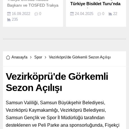
Türkiye Bisiklet Turu'nda
Başkanı ve TOSFED Trakya
yarışacak
İl Temsilcisi Edip Yaşar
16.09.2022
0
24.04.2025
0
22
Kurtoğlu anısına
Avrupa ve Türkiye’nin önde
235
düzenlenen Extreme
gelen havayolu
Kupası’nın ilk yarışı, 17-18
şirketlerinden Corendon
Eylül 2022 tarihlerinde Çorlu
Airlines’ın sponsor olduğu
Şahpaz’da yer alan
BIKE AID Bisiklet Takımı, 60.
TRAKOFF parkurunda
düzenlenecek.
Anasayfa
Spor
Vezirköprü'de Görkemli Sezon Açılışı
Vezirköprü'de Görkemli
Sezon Açılışı
Samsun Valiliği, Samsun Büyükşehir Belediyesi,
Vezirköprü Kaymakamlığı, Vezirköprü Belediyesi,
Samsun Gençlik ve Spor İl Müdürlüğü tarafından
desteklenen ve Peli Parke ana sponsorluğunda, Fişekçi