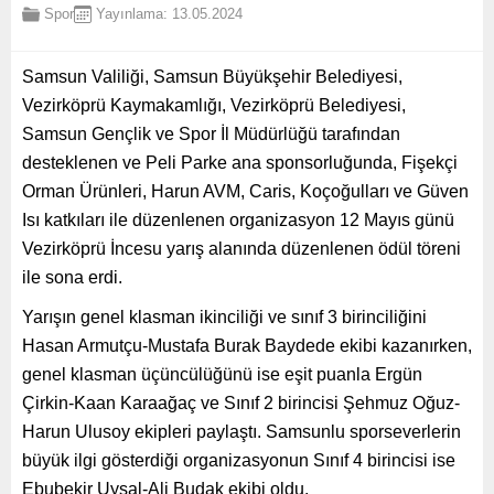
Spor
Yayınlama: 13.05.2024
Samsun Valiliği, Samsun Büyükşehir Belediyesi,
Vezirköprü Kaymakamlığı, Vezirköprü Belediyesi,
Samsun Gençlik ve Spor İl Müdürlüğü tarafından
desteklenen ve Peli Parke ana sponsorluğunda, Fişekçi
Orman Ürünleri, Harun AVM, Caris, Koçoğulları ve Güven
Isı katkıları ile düzenlenen organizasyon 12 Mayıs günü
Vezirköprü İncesu yarış alanında düzenlenen ödül töreni
ile sona erdi.
Yarışın genel klasman ikinciliği ve sınıf 3 birinciliğini
Hasan Armutçu-Mustafa Burak Baydede ekibi kazanırken,
genel klasman üçüncülüğünü ise eşit puanla Ergün
Çirkin-Kaan Karaağaç ve Sınıf 2 birincisi Şehmuz Oğuz-
Harun Ulusoy ekipleri paylaştı. Samsunlu sporseverlerin
büyük ilgi gösterdiği organizasyonun Sınıf 4 birincisi ise
Ebubekir Uysal-Ali Budak ekibi oldu.