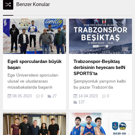
Benzer Konular
Egeli sporculardan büyük
Trabzonspor-Beşiktaş
başarı
derbisinin heyecanı beIN
SPORTS'ta
Ege Üniversitesi sporcuları
ulusal ve uluslararası
Şampiyonluk yarışının kalbi
müsabakalarda başarılı
bu pazar Trabzon’da
sonuçlar almaya devam
atacak.
08.05.2023
0
27
14.04.2023
0
ediyor.
137