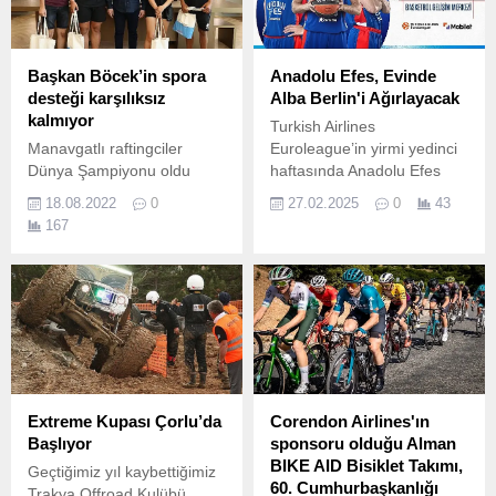
Başkan Böcek’in spora
Anadolu Efes, Evinde
desteği karşılıksız
Alba Berlin'i Ağırlayacak
kalmıyor
Turkish Airlines
Manavgatlı raftingciler
Euroleague’in yirmi yedinci
Dünya Şampiyonu oldu
haftasında Anadolu Efes
Yozgat Çekerek'te 1.
Spor Kulübü, Basketbol
18.08.2022
0
27.02.2025
0
43
Gelişim Merkezi’nde
167
Almanya temsilcisi Alba
Berlin’i konuk edecek.
Extreme Kupası Çorlu’da
Corendon Airlines'ın
Başlıyor
sponsoru olduğu Alman
BIKE AID Bisiklet Takımı,
Geçtiğimiz yıl kaybettiğimiz
60. Cumhurbaşkanlığı
Trakya Offroad Kulübü