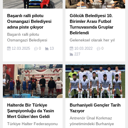
Başarılı ralli pilotu
Gölcük Belediyesi 10.
Osmangazi Belediyesi
Birimler Arası Futbol
adına piste çıkıyor
Turnuvasında Gruplar
Belirlendi
Başarılı ralli pilotu
Osmangazi Belediyesi
Geleneksel olarak her yıl
adına piste çıkıyor Engelli
düzenlenen Gölcük
12.03.2025
0
13
10.03.2022
0
ralli pilotu Kübra Keskin’in
Belediyesi Birimler Arası
227
hedefi Türkiye
Futbol Turnuvası’nda
şampiyonluğu Osmangazili
gruplar; Başkan Ali Yıldırım
rallici Türkiye Ralli
Sezer tarafından yapılan
Şampiyonası yolcusu
kura çekimi ile belirlendi.
Dünyadaki ilk ve tek engelli
kadın ralli pilotu olan
Osmangazi Belediyesi Yazı
İşleri Müdürlüğü personeli
Kübra...
Halterde Bir Türkiye
Burhaniyeli Gençler Tarih
Şampiyonluğu da Yasin
Yazıyor
Mert Gülen’den Geldi
Antrenör Ünal Korkmaz
Türkiye Halter Federasyonu
yönetimindeki Burhaniye