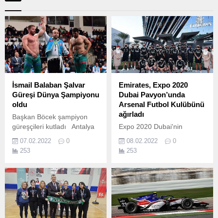
İsmail Balaban Şalvar
Emirates, Expo 2020
Güreşi Dünya Şampiyonu
Dubai Pavyon’unda
oldu
Arsenal Futbol Kulübünü
ağırladı
Başkan Böcek şampiyon
güreşçileri kutladı Antalya
Expo 2020 Dubai'nin
Büyükşehir Belediyesi ASAT
Premier İş Ortağı ve Resmi
07.02.2022
0
08.02.2022
0
Spor Kulübü güreşçisi,
Havayolu Emirates, Expo
253
253
Başpehlivan İsmail Balaban
2020 Pavyon’unda Arsenal
2022 Şalvar Güreşi Dünya
futbol takımını ağırladı.
Şampiyonu oldu.