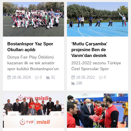
yaşanacağı Pist Bisikleti
Şampiyonası Minikler
Uluslar Kupası’na geri
Kategorisi'nde Dünya 2.
sayım başladı… 14-16
Mart 2025 Konya
Velodromu ...
Bostanlıspor Yaz Spor
‘Mutlu Çarşamba’
Okulları açıldı
projesine Ben de
Varım’dan destek
Dünya Fair Play Ödülünü
kazanan ilk ve tek amatör
2021-2022 sezonu Türkiye
spor kulübü Bostanlıspor'un
Özel Sporcular Spor
"Yaz Spor Okulları" açıldı.
Federasyonu Atletizm
28.06.2024
0
31
18.05.2022
0
şampiyonasına
198
Kocaeli’nden özel sporcular
katılacak Gençlik ve Spor
Bakanlığının engelli bireyler
için 81 ilde eş zamanlı
olarak başlattığı “Mutlu
Çarşamba” projesi
Kocaeli’de başladı.