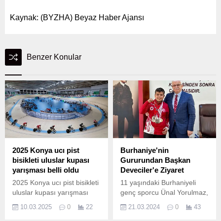
Kaynak: (BYZHA) Beyaz Haber Ajansı
Benzer Konular
2025 Konya ucı pist
Burhaniye'nin
bisikleti uluslar kupası
Gururundan Başkan
yarışması belli oldu
Deveciler'e Ziyaret
2025 Konya ucı pist bisikleti
11 yaşındaki Burhaniyeli
uluslar kupası yarışması
genç sporcu Ünal Yorulmaz,
belli oldu Sporun ve
Antalya'da düzenlenen
10.03.2025
0
22
21.03.2024
0
43
rekabetin en üst düzeyde
Dünya Muaythai