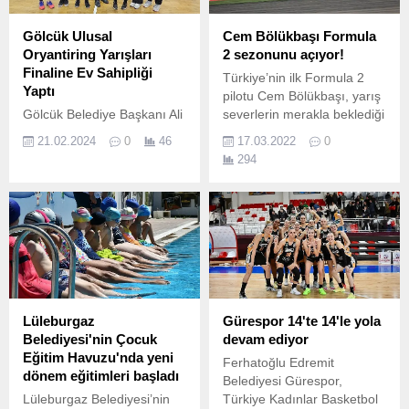
Gölcük Ulusal
Cem Bölükbaşı Formula
Oryantiring Yarışları
2 sezonunu açıyor!
Finaline Ev Sahipliği
Türkiye’nin ilk Formula 2
Yaptı
pilotu Cem Bölükbaşı, yarış
Gölcük Belediye Başkanı Ali
severlerin merakla beklediği
Yıldırım Sezer, Gölcük’te
Formula 2 sezonunu
21.02.2024
0
46
17.03.2022
0
düzenlenen Oryantring
Bahreyn’deki ilk yarışla
294
Gençler Kız-Erkek İl
açıyor.
Birinciliği Yarışları finalinde
dereceye giren sporculara
ödüllerini takdim etti.
Lüleburgaz
Gürespor 14'te 14'le yola
Belediyesi'nin Çocuk
devam ediyor
Eğitim Havuzu'nda yeni
Ferhatoğlu Edremit
dönem eğitimleri başladı
Belediyesi Gürespor,
Lüleburgaz Belediyesi’nin
Türkiye Kadınlar Basketbol