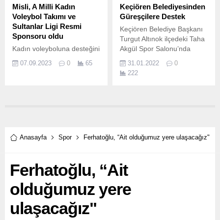
Misli, A Milli Kadın
Keçiören Belediyesinden
Voleybol Takımı ve
Güreşçilere Destek
Sultanlar Ligi Resmi
Keçiören Belediye Başkanı
Sponsoru oldu
Turgut Altınok ilçedeki Taha
Kadın voleyboluna desteğini
Akgül Spor Salonu’nda
artıran Misli, Filenin
Bağlumspor Güreş Takımı
07.09.2023
0
65
31.01.2022
0
Sultanları’nın yanındaki güç
sporcularına temel spor
222
oluyor.
malzemelerinden oluşan
çeşitli ekipmanlar hediye
etti.
Anasayfa
Spor
Ferhatoğlu, “Ait olduğumuz yere ulaşacağız"
Ferhatoğlu, “Ait
olduğumuz yere
ulaşacağız"