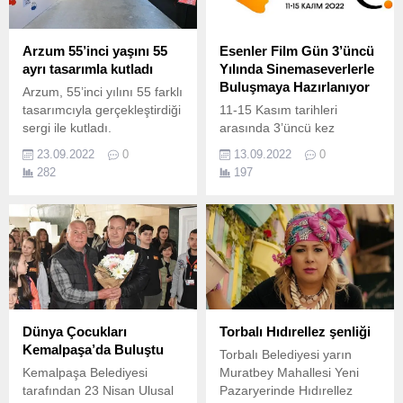
kariyer planı sunmayı
amaçlayan bir çalışmaya
imza atmaya hazırlanıyor.
Arzum 55’inci yaşını 55
Esenler Film Gün 3’üncü
ayrı tasarımla kutladı
Yılında Sinemaseverlerle
Buluşmaya Hazırlanıyor
Arzum, 55’inci yılını 55 farklı
tasarımcıyla gerçekleştirdiği
11-15 Kasım tarihleri
sergi ile kutladı.
arasında 3’üncü kez
sinemaseverleri ağırlayacak
23.09.2022
0
13.09.2022
0
olan “Esenler Film Günleri”,
282
197
bu yıl programına eklenen
“Esenler Kısa Film Yapım
Desteği” ve yepyeni
fikirleriyle sinema
profesyonelleri ve seyircileri
buluşturmaya hazırlanıyor.
Dünya Çocukları
Torbalı Hıdırellez şenliği
Kemalpaşa’da Buluştu
Torbalı Belediyesi yarın
Kemalpaşa Belediyesi
Muratbey Mahallesi Yeni
tarafından 23 Nisan Ulusal
Pazaryerinde Hıdırellez