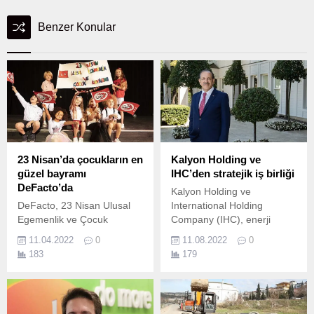
Benzer Konular
23 Nisan’da çocukların en
Kalyon Holding ve
güzel bayramı
IHC’den stratejik iş birliği
DeFacto’da
Kalyon Holding ve
DeFacto, 23 Nisan Ulusal
International Holding
Egemenlik ve Çocuk
Company (IHC), enerji
Bayramı için çocuklara özel
alanında birlikte büyümeyi
11.04.2022
0
11.08.2022
0
bir koleksiyon hazırladı.
hedefliyor… Global ölçekli
183
179
yatırımlarıyla Türkiye’nin
sürdürülebilir
kalkınmasındaki başrol
oyuncularından olan Kalyon