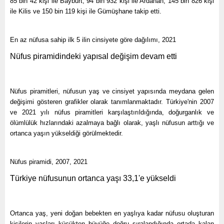
85 bin 42 kişi ile Bayburt, 94 bin 932 kişi ile Ardahan, 145 bin 826 kişi
ile Kilis ve 150 bin 119 kişi ile Gümüşhane takip etti.
En az nüfusa sahip ilk 5 ilin cinsiyete göre dağılımı, 2021
Nüfus piramidindeki yapısal değişim devam etti
Nüfus piramitleri, nüfusun yaş ve cinsiyet yapısında meydana gelen
değişimi gösteren grafikler olarak tanımlanmaktadır. Türkiye'nin 2007
ve 2021 yılı nüfus piramitleri karşılaştırıldığında, doğurganlık ve
ölümlülük hızlarındaki azalmaya bağlı olarak, yaşlı nüfusun arttığı ve
ortanca yaşın yükseldiği görülmektedir.
Nüfus piramidi, 2007, 2021
Türkiye nüfusunun ortanca yaşı 33,1'e yükseldi
Ortanca yaş, yeni doğan bebekten en yaşlıya kadar nüfusu oluşturan
kişilerin yaşları küçükten büyüğe doğru sıralandığında ortada kalan