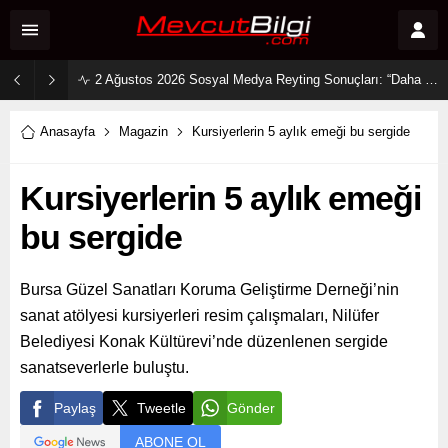
2 Ağustos 2026 Sosyal Medya Reyting Sonuçları: “Daha 17” Ekranlara Ambargo Koydu!
Anasayfa
Magazin
Kursiyerlerin 5 aylık emeği bu sergide
Kursiyerlerin 5 aylık emeği
bu sergide
Bursa Güzel Sanatları Koruma Geliştirme Derneği’nin
sanat atölyesi kursiyerleri resim çalışmaları, Nilüfer
Belediyesi Konak Kültürevi’nde düzenlenen sergide
sanatseverlerle buluştu.
Paylaş
Tweetle
Gönder
ABONE OL