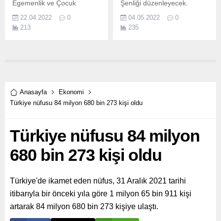
Egemenlik ve Çocuk
Şenliği düzenleyecek.
Bayramı kapsamında
22.04.2022
0
04.05.2022
0
düzenlenen “23 Nisan
213
235
Uluslararası Çocuk Şenliği”
coşkuyla sürüyor.
Anasayfa
Ekonomi
Türkiye nüfusu 84 milyon 680 bin 273 kişi oldu
Türkiye nüfusu 84 milyon
680 bin 273 kişi oldu
Türkiye'de ikamet eden nüfus, 31 Aralık 2021 tarihi
itibarıyla bir önceki yıla göre 1 milyon 65 bin 911 kişi
artarak 84 milyon 680 bin 273 kişiye ulaştı.