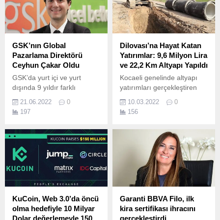
Holding, dünyanın en büyük
yatırım şirketlerinden
International Holding
Company’nin (IHC) iştiraki
International Energy
GSK’nın Global
Dilovası’na Hayat Katan
Holding (IEH) ile enerjide
Pazarlama Direktörü
Yatırımlar: 9,6 Milyon Lira
stratejik iş birliğine imza...
Ceyhun Çakar Oldu
ve 22,2 Km Altyapı Yapıldı
GSK’da yurt içi ve yurt
Kocaeli genelinde altyapı
dışında 9 yıldır farklı
yatırımları gerçekleştiren
pozisyonlarda sorumluluk
Kocaeli Büyükşehir
21.06.2022
0
10.03.2022
0
üstlenen Ceyhun Çakar,
Belediyesi (KBB) İSU Genel
197
156
GSK’nın Londra ofisinde
Müdürlüğü, Dilovası
görev yapmak üzere
ilçesinin altyapı
Uzmanlık Tedavileri Global
problemlerini gidermek için
Pazarlama Direktörü olarak
2021 yılında 9,6 milyon lira
atandı.
harcama yaparak toplam
22,2 km uzunluğunda içme
suyu, kanalizasyon ve
yağmursuyu altyapısı ile
üstyapı çalışmaları
KuCoin, Web 3.0’da öncü
Garanti BBVA Filo, ilk
gerçekleştirdi.
olma hedefiyle 10 Milyar
kira sertifikası ihracını
Dolar değerlemeyle 150
gerçekleştirdi