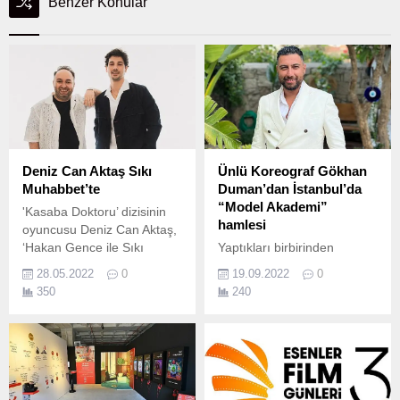
Benzer Konular
Deniz Can Aktaş Sıkı
Ünlü Koreograf Gökhan
Muhabbet’te
Duman’dan İstanbul’da
“Model Akademi”
'Kasaba Doktoru’ dizisinin
hamlesi
oyuncusu Deniz Can Aktaş,
‘Hakan Gence ile Sıkı
Yaptıkları birbirinden
Muhabbet' programına
başarılı defileler ve moda
28.05.2022
0
19.09.2022
0
konuk oldu.
organizasyonlarıyla adından
350
240
söz ettiren Duman Ajans'ın
sahiplerinden Koreograf
Gökhan Duman ülkemizde
kariyerine "model" olarak
devam etmek isteyen
gençlere profesyonel bir