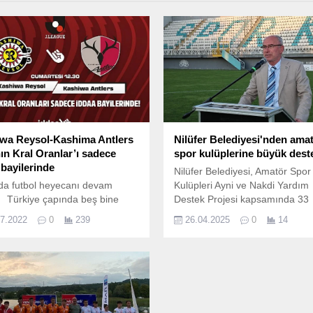
wa Reysol-Kashima Antlers
Nilüfer Belediyesi'nden ama
ın Kral Oranlar’ı sadece
spor kulüplerine büyük dest
 bayilerinde
Nilüfer Belediyesi, Amatör Spor
da futbol heyecanı devam
Kulüpleri Ayni ve Nakdi Yardım
 Türkiye çapında beş bine
Destek Projesi kapsamında 33
sabit iddaa bayisi ve iddaa.
amatör spor kulübüne toplamd
07.2022
0
239
26.04.2025
0
14
milyon 100 bin TL değerinde ay
nakdi yardım paketi dağıttı.