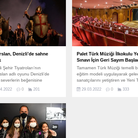
rslan, Denizli’de sahne
Palet Türk Müziği İlkokulu Y
k
Sınavı İçin Geri Sayım Başla
i Şehir Tiyatroları’nın
Tamamen Türk Müziği temelli b
rslan adlı oyunu Denizli’de
eğitim modeli uygulayarak gele
o severlerin beğenisine
sanatçılarını yetiştiren ve Yeni 
cak.
Eğitim Vakfı (YETEV) bünyesin
04.2022
0
201
29.03.2022
0
333
hizmet veren Palet Türk Müziği
İlkokulu; yeni öğrencilerini 23-2
Mayıs tarihleri arasında yapıla
Yetenek Sınavı ile seçecek.