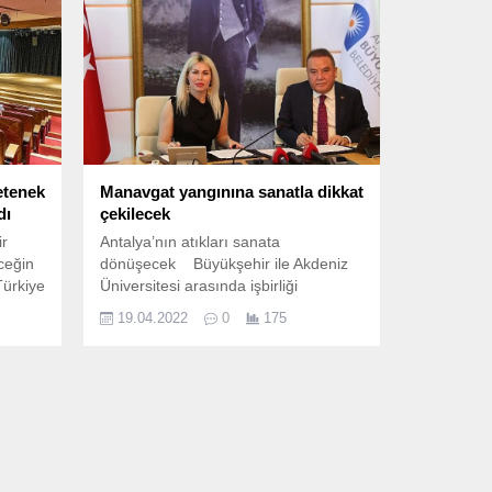
etenek
Manavgat yangınına sanatla dikkat
dı
çekilecek
ir
Antalya’nın atıkları sanata
ceğin
dönüşecek Büyükşehir ile Akdeniz
Türkiye
Üniversitesi arasında işbirliği
de
protokolü Antalya Büyükşehir
19.04.2022
0
175
Belediye Başkanı Muhittin Böcek,
7
Büyükşehir’den hurdaya çıkan atık
cak
malzemelerin ve Büyük Manavgat
yangınında yanan ve zarar gören
ağaçların Akdeniz Üniversitesi
öğrencileri tarafından sanat...