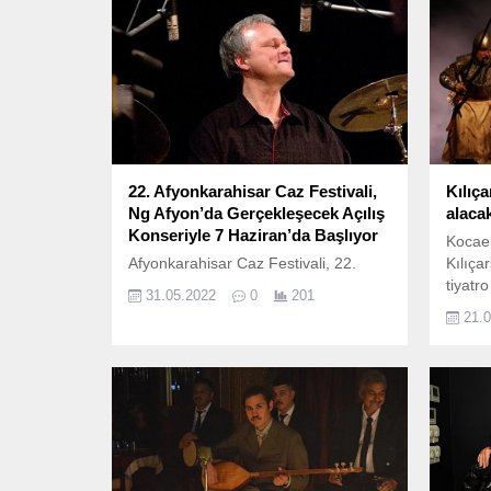
22. Afyonkarahisar Caz Festivali,
Kılıça
Ng Afyon’da Gerçekleşecek Açılış
alaca
Konseriyle 7 Haziran’da Başlıyor
Kocael
Afyonkarahisar Caz Festivali, 22.
Kılıça
tiyatr
31.05.2022
0
201
sunula
21.