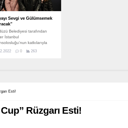
ayı Sevgi ve Gülümsemek
racak”
düzü Belediyesi tarafından
ler İstanbul
solosluğu’nun katkılarıyla
enen “Gülümseyin Philippines”
02.2022
0
263
uslararası fotoğraf sergisi
de açıldı.
garı Esti!
 Cup” Rüzgarı Esti!