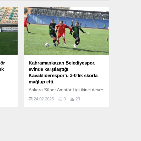
tör
Kahramankazan Belediyespor,
ek
evinde karşılaştığı
Kavaklıderespor'u 3-0'lık skorla
mağlup etti.
Ankara Süper Amatör Ligi ikinci devre
a 2
müsabakalarının altıncı hafta maçları
24.02.2025
0
23
ni ve
gerçekleşti.