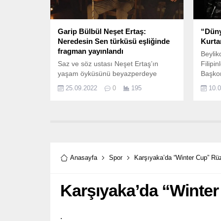
Garip Bülbül Neşet Ertaş:
“Düny
Neredesin Sen türküsü eşliğinde
Kurta
fragman yayınlandı
Beylik
Saz ve söz ustası Neşet Ertaş’ın
Filipin
yaşam öyküsünü beyazperdeye
Başkon
taşımaya hazırlanan “Garip Bülbül
düzenl
25.09.2022
0
195
10.
Neşet Ertaş” filminden yeni fragman
adlı ul
büyük ustanın aramızdan ayrılışının
BAKSM’
anısına ithafen “Neredesin Sen”
türküsü eşliğinde yayınlandı.
Anasayfa
Spor
Karşıyaka’da “Winter Cup” Rüz
Karşıyaka’da “Winter
.