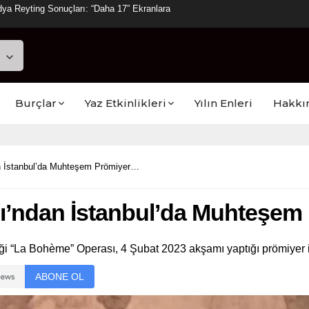
ya Reyting Sonuçları: “Daha 17” Ekranlara
Burçlar
Yaz Etkinlikleri
Yılın Enleri
Hakkı
n İstanbul’da Muhteşem Prömiyer…
ı’ndan İstanbul’da Muhteşem
ği “La Bohème” Operası, 4 Şubat 2023 akşamı yaptığı prömiyer i
ABONE OL