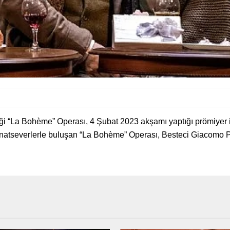
ği “La Bohème” Operası, 4 Şubat 2023 akşamı yaptığı prömiyer il
tseverlerle buluşan “La Bohème” Operası, Besteci Giacomo Puc