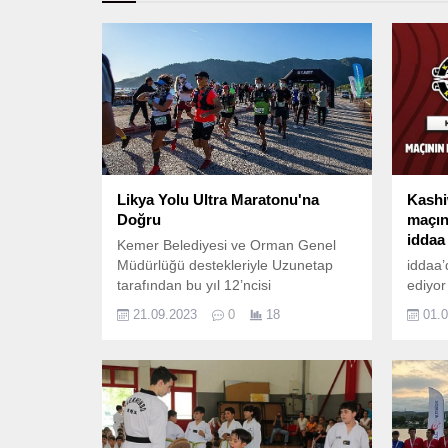
Likya Yolu Ultra Maratonu'na
Kashi
Doğru
maçın
iddaa
Kemer Belediyesi ve Orman Genel
Müdürlüğü destekleriyle Uzunetap
iddaa’
tarafından bu yıl 12’ncisi
ediyor
düzenlenecek olan Likya Yolu Ultra
yakın 
21.09.2023
0
18
01.
Maratonu (LYUM) yarışları, 23 Eylül
Cumartesi günü koşulacak.