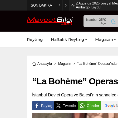
2 Ağustos 2026 Sosyal Med
SON DAKİKA
Ambargo Koydu!
İstanbul,
25
°C
Açık
Reyting
Haftalık Reyting
Magazin
Anasayfa
Magazin
“La Bohème” Operası’nda
“La Bohème” Operas
İstanbul Devlet Opera ve Balesi’nin sahneledi
Paylaş
Tweetle
Gönder