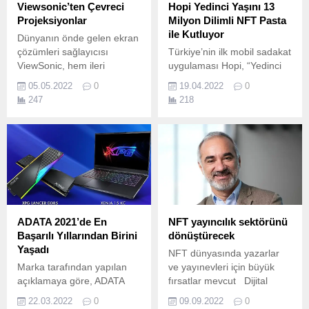
Viewsonic’ten Çevreci
Hopi Yedinci Yaşını 13
Projeksiyonlar
Milyon Dilimli NFT Pasta
ile Kutluyor
Dünyanın önde gelen ekran
çözümleri sağlayıcısı
Türkiye’nin ilk mobil sadakat
ViewSonic, hem ileri
uygulaması Hopi, “Yedinci
teknolojiye sahip hem de
Yaşımı Birlikte Kutlayalım
05.05.2022
0
19.04.2022
0
insan sağlığına ve çevreye
mı?” kampanyası ile yeni
247
218
duyarlı 2 yeni projeksiyon
yaşını 13 milyon üyesi için
cihazını piyasaya sundu.
hazırladığı 13 milyon farklı
dilimden oluşan dev bir
pasta ile kutluyor.
ADATA 2021’de En
NFT yayıncılık sektörünü
Başarılı Yıllarından Birini
dönüştürecek
Yaşadı
NFT dünyasında yazarlar
Marka tarafından yapılan
ve yayınevleri için büyük
açıklamaya göre, ADATA
fırsatlar mevcut Dijital
2021 yılında aldığı ödüller,
sanat eserlerini ve
22.03.2022
0
09.09.2022
0
tanıttığı yeni nesil ürünler ve
koleksiyon ürünlerini tescil