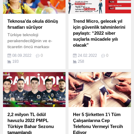
kaçırılmayacak fırsatlar
uygulaması SeraCell;
sunuyor.
fonbulucu’da çıktığı yatırım
turunun ilk 3 gününde 67
nitelikli olmak üzere 1.
Teknosa’da okula dönüş
Trend Micro, gelecek yıl
fırsatları sürüyor
için güvenlik tahminlerini
paylaştı: “2022 siber
Türkiye teknoloji
suçlarla mücadele yılı
perakendeciliğinin ve e-
olacak”
ticaretin öncü markası
Teknosa, eylül ayı boyunca
Trend Micro’nun 2022 için
08.09.2022
0
24.02.2022
0
devam edecek “okula
güvenlik tahminlerini
193
258
dönüş” kampanyası ile
paylaştığı yeni raporu,
notebooktan tablete, akıllı
kurumlar için eyleme
telefondan aksesuara pek
dönüştürülebilir iç görüler
çok ürün grubunda avantajlı
sunuyor.
fırsatlar sunuyor.
2,2 milyon TL ödül
Her 5 Şirketten 1’i Tüm
havuzlu 2022 PMPL
Çalışanlarına Cep
Türkiye Bahar Sezonu
Telefonu Vermeyi Tercih
tamamlandı
Ediyor