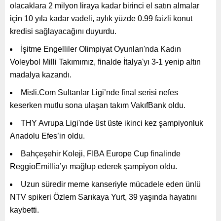
olacaklara 2 milyon liraya kadar birinci el satın almalar
için 10 yıla kadar vadeli, aylık yüzde 0.99 faizli konut
kredisi sağlayacağını duyurdu.
İşitme Engelliler Olimpiyat Oyunları'nda Kadın
Voleybol Milli Takımımız, finalde İtalya'yı 3-1 yenip altın
madalya kazandı.
Misli.Com Sultanlar Ligi’nde final serisi nefes
keserken mutlu sona ulaşan takım VakıfBank oldu.
THY Avrupa Ligi'nde üst üste ikinci kez şampiyonluk
Anadolu Efes’in oldu.
Bahçeşehir Koleji, FIBA Europe Cup finalinde
ReggioEmillia’yı mağlup ederek şampiyon oldu.
Uzun süredir meme kanseriyle mücadele eden ünlü
NTV spikeri Özlem Sarıkaya Yurt, 39 yaşında hayatını
kaybetti.