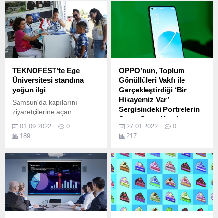
TEKNOFEST’te Ege
OPPO’nun, Toplum
Üniversitesi standına
Gönüllüleri Vakfı ile
yoğun ilgi
Gerçekleştirdiği ‘Bir
Hikayemiz Var’
Samsun'da kapılarını
Sergisindeki Portrelerin
ziyaretçilerine açan
Satışı Gerçekleşti
dünyanın en büyük
01.09.2022
0
27.01.2022
0
Havacılık, Uzay ve Teknoloji
OPPO'nun Toplum
189
217
Festivali TEKNOFEST’te
Gönüllüleri Vakfı (TOG) ile
Ege Üniversitesi standı
hayata geçirdiği 'Bir
yoğun ilgi görüyor.
Hikayemiz Var' sergisinde,
ünlü fotoğrafçı Sefa
Yamak'ın güçlü
görüntüleme yeteneklerine
sahip Reno6 ile çektiği tüm
portrelerin satışı gerçekleşti.