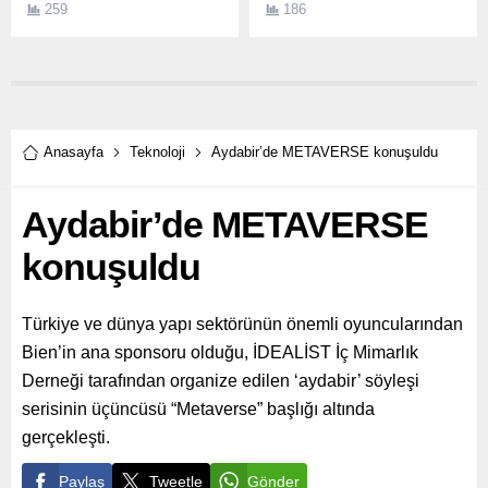
259
186
mali performansıyla son
edilebilir ve satılabilir
derece başarılı bir yıl geçirdi
varlıklar haline getiren dijital
Dünyanın önde gelen
sertifika anlamına gelen
DRAM modülü, NAND Flash
NFT, dijital dönüşüm
depolama ürünleri, mobil
sürecinde adından sıkça
aksesuarlar, oyun
söz ettiğimiz bir kavram.
ekipmanları üreticilerinden
Anasayfa
Teknoloji
Aydabir’de METAVERSE konuşuldu
biri olan ADATA
Technology tarafından
Aydabir’de METAVERSE
yapılan...
konuşuldu
Türkiye ve dünya yapı sektörünün önemli oyuncularından
Bien’in ana sponsoru olduğu, İDEALİST İç Mimarlık
Derneği tarafından organize edilen ‘aydabir’ söyleşi
serisinin üçüncüsü “Metaverse” başlığı altında
gerçekleşti.
Paylaş
Tweetle
Gönder