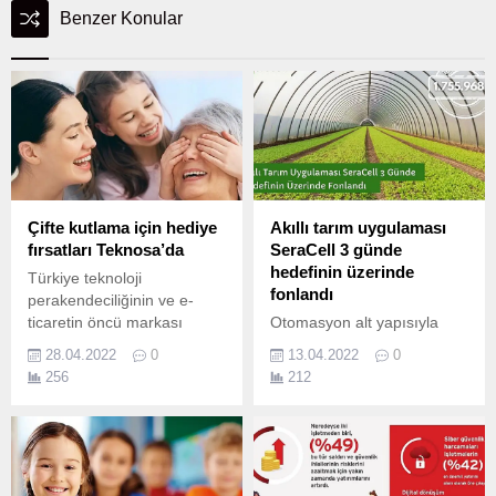
Benzer Konular
Çifte kutlama için hediye
Akıllı tarım uygulaması
fırsatları Teknosa’da
SeraCell 3 günde
hedefinin üzerinde
Türkiye teknoloji
fonlandı
perakendeciliğinin ve e-
ticaretin öncü markası
Otomasyon alt yapısıyla
Teknosa, bu yıl birbiri ardına
tarım alanlarımızın
28.04.2022
0
13.04.2022
0
denk gelen Ramazan
verimliliğini artırmak,
256
212
Bayramı ve Anneler
çiftçilerimize yansıyan
Günü’ne özel akıllı
maliyetleri azaltmak ve
telefonlardan akıllı saatlere,
bilinçli zirai üretimi
küçük ev aletlerinden
desteklemek üzere
tabletlere pek çok üründe
geliştirilen akıllı sera