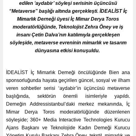
edilen ‘aydabir’ söyleşi serisinin üçüncüsü
“Metaverse” başlığı altında gerçekleşti. İDEALİST İç
Mimarlık Derneği üyesi İç Mimar Derya Toros
moderatörlüğünde, Teknolojist Zehra Öney ve iş
insanı Çetin Dalva’nın katılımıyla gerçekleşen
söyleşide, metaverse evreninin mimarlık ve tasarım
dünyasına etkisi konuşuldu.
İDEALİST İç Mimarlık Derneği öncülüğünde Bien ana
sponsorluğunda hayata geçirilen güncel, sosyal ve ilham
veren sohbetler serisi ‘aydabir’in üçüncüsü metaverse
başlığında, sektörün önemli isimleriyle yapıldı.
Derneğin Addressistanbul’daki merkez mekanında, İç
Mimar Derya Toros moderatörlüğünde düzenlenen
söyleşide; 360+ Media Interactive Technologies Kurucu
Ajans Başkanı ve Teknolojide Kadın Derneği Kurucu
Yönetim Kurulu Başkanı Zehra Öney, tekstil, mimarlık ve