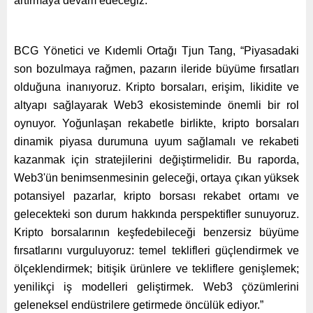
artırmaya devam edeceğiz.”
BCG Yönetici ve Kıdemli Ortağı Tjun Tang, “Piyasadaki
son bozulmaya rağmen, pazarın ileride büyüme fırsatları
olduğuna inanıyoruz. Kripto borsaları, erişim, likidite ve
altyapı sağlayarak Web3 ekosisteminde önemli bir rol
oynuyor. Yoğunlaşan rekabetle birlikte, kripto borsaları
dinamik piyasa durumuna uyum sağlamalı ve rekabeti
kazanmak için stratejilerini değiştirmelidir. Bu raporda,
Web3'ün benimsenmesinin geleceği, ortaya çıkan yüksek
potansiyel pazarlar, kripto borsası rekabet ortamı ve
gelecekteki son durum hakkında perspektifler sunuyoruz.
Kripto borsalarının keşfedebileceği benzersiz büyüme
fırsatlarını vurguluyoruz: temel teklifleri güçlendirmek ve
ölçeklendirmek; bitişik ürünlere ve tekliflere genişlemek;
yenilikçi iş modelleri geliştirmek. Web3 çözümlerini
geleneksel endüstrilere getirmede öncülük ediyor.”