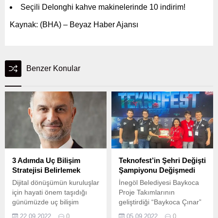
Seçili Delonghi kahve makinelerinde 10 indirim!
Kaynak: (BHA) – Beyaz Haber Ajansı
Benzer Konular
3 Adımda Uç Bilişim
Teknofest’in Şehri Değişti
Stratejisi Belirlemek
Şampiyonu Değişmedi
Dijital dönüşümün kuruluşlar
İnegöl Belediyesi Baykoca
için hayati önem taşıdığı
Proje Takımlarının
günümüzde uç bilişim
geliştirdiği “Baykoca Çınar”
kavramı da giderek daha
projesi, Samsun’da
22.09.2022
0
05.09.2022
0