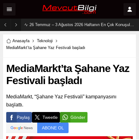
2 Ağustos 2026 Sosyal Medya Reyting Sonuçları: “Daha 17” Ekranlara Ambargo Koydu!
Anasayfa
Teknoloji
MediaMarkt’ta Şahane Yaz Festivali başladı
MediaMarkt’ta Şahane Yaz
Festivali başladı
MediaMarkt, “Şahane Yaz Festivali” kampanyasını
başlattı.
Paylaş
Tweetle
Gönder
ABONE OL