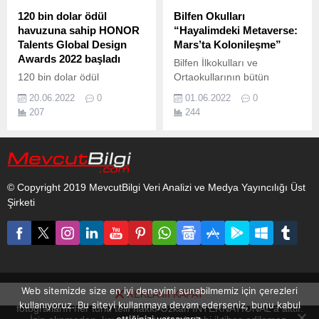
120 bin dolar ödül
Bilfen Okulları
havuzuna sahip HONOR
“Hayalimdeki Metaverse:
Talents Global Design
Mars’ta Kolonileşme”
Awards 2022 başladı
Bilfen İlkokulları ve
120 bin dolar ödül
Ortaokullarının bütün
havuzuna sahip HONOR
kampüslerinden 4, 5, 6 ve
20.06.2022
0
01.06.2022
0
Talents Global Design
7.
207
244
Awards 2022 başladı
HONOR’un her yıl
düzenlediği tasarım
yarışması, akıllı
telefonlardaki kullanıcı
© Copyright 2019 MevcutBilgi Veri Analizi ve Medya Yayıncılığı Üst
deneyimini geliştirmek için
Şirketi
yaratıcı kişilerin
yeteneklerini
değerlendirmeyi hedefliyor.
Web sitemizde size en iyi deneyimi sunabilmemiz için çerezleri
REKLAMI KAPAT
www.mevcutbilgi.com internet sitesinde yayınlanan yazı, haber ve
kullanıyoruz. Bu siteyi kullanmaya devam ederseniz, bunu kabul
fotoğrafların her türlü telif hakkı Ozkan INTERNATIONAL'a aittir.