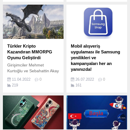
düzenlenen PUBG MOBILE
ortağı olmasının yanı
World Invitational 2022
sıra TikTok'un Ortadoğu ve
Afterparty Showdown
Afrika Bölgesi’nden seçtiği
turnuvasında yarışan S2G
ilk, Avrupa’dan seçtiği
Esports, 2.
üçüncü iş ortağı oldu.
Türkler Kripto
Mobil alışveriş
Kazandıran MMORPG
uygulaması ile Samsung
Oyunu Geliştirdi
yenilikleri ve
kampanyaları her an
Girişimciler Mehmet
yanınızda!
Kurtoğlu ve Sebahattin Akay
tarafından 2017 yılında
Samsung’un ayrıcalıklı
11.04.2022
0
26.07.2022
0
kurulan başarılı oyun şirketi
dünyasını kişiye özel
219
161
Roko Game’in 25 kişilik
tekliflerle keşfedin…
ekibiyle 5 yıllık bir geliştirme
Samsung’un mobil alışveriş
süreci sonunda ortaya
uygulaması Samsung Shop,
çıkardığı MMORPG türü ilk
artık kullanıcılara anlık,
oyunu Rise Online World 15
kişiye özel avantajlı teklifler
Nisan günü erişime açılıyor.
sunuyor.