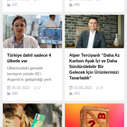
kritik hale geliyor.
gerçekleştirilen Teknofest’te
247
286
Turizm Teknolojileri Lise
Kategorisinde 1’inci oldu.
Türkiye dahil sadece 4
Alper Terciyanlı “Daha Az
ülkede var
Karbon Ayak İzi ve Daha
Sürdürülebilir Bir
Ülkemizdeki genetik
Gelecek İçin Ürünlerimizi
tanıların yüzde 65’i
Tasarladık”
Argenit’in geliştirdiği yerli
yapay zeka sistemleri
Enerjinin sürdürülebilirliğini
25.02.2022
0
14.04.2022
0
üzerinden sağlanıyor.
odağına alarak yola çıkan
346
263
Beefull’ün kurucu
ortaklarından Alper
Terciyanlı, girişimleriyle, her
geçen gün daha çok ihtiyaç
duyulan enerjiye erişimin
kolaylaştırılmasına dair