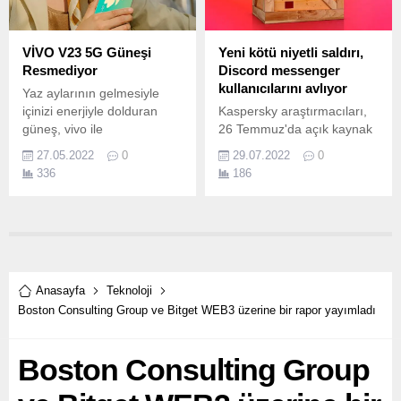
geliştirdikleri “paylaşımlı
enerji ağı” hizmetlerini
MAG’a anlattı.
VİVO V23 5G Güneşi
Yeni kötü niyetli saldırı,
Resmediyor
Discord messenger
kullanıcılarını avlıyor
Yaz aylarının gelmesiyle
içinizi enerjiyle dolduran
Kaspersky araştırmacıları,
güneş, vivo ile
26 Temmuz'da açık kaynak
telefonlarınıza da renk
depolarını izlemek için dahili
27.05.2022
0
29.07.2022
0
katıyor.
otomatik sistemi kullanan
336
186
LofyLife adlı kötü niyetli bir
kampanya belirledi.
Anasayfa
Teknoloji
Boston Consulting Group ve Bitget WEB3 üzerine bir rapor yayımladı
Boston Consulting Group