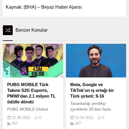
Kaynak: (BHA) – Beyaz Haber Ajansı
Benzer Konular
PUBG MOBILE Türk
Meta, Google ve
Takımı S2G Esports,
TikTok’un iş ortağı bir
PMWI’dan 2.1 milyon TL
Türk şirketi; 9-16
ödülle döndü
Tasarladığı yenilikçi
PUBG MOBILE Global
içeriklerle 30’dan fazla
Turnuvasında Türk takımları
ülkede adından söz ettiren
22.08.2022
0
12.04.2022
0
adına yeni başarı! Suudi
9-16, Meta’nın Türkiye’de
257
167
Arabistan’ın Riyad şehrinde
kabul ettiği ilk pazarlama