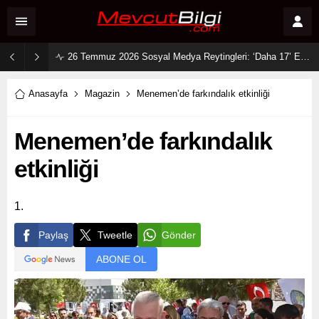
26 Temmuz 2026 Sosyal Medya Reytingleri: ‘Daha 17’ Ekranları ve Dijitali Nasıl Fethetti?
Anasayfa
Magazin
Menemen’de farkındalık etkinliği
Menemen’de farkındalık
etkinliği
1.
Paylaş
Tweetle
Gönder
ABONE OL