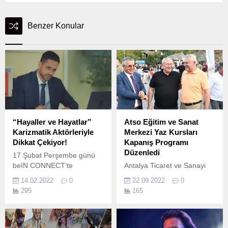
Benzer Konular
“Hayaller ve Hayatlar”
Atso Eğitim ve Sanat
Karizmatik Aktörleriyle
Merkezi Yaz Kursları
Dikkat Çekiyor!
Kapanış Programı
Düzenledi
17 Şubat Perşembe günü
beIN CONNECT’te
Antalya Ticaret ve Sanayi
izleyicisiyle buluşmaya
Odası (ATSO) Eğitim ve
14.02.2022
0
22.09.2022
0
hazırlanan beIN
Sanat Merkezi’nde yaz
295
165
ORIGINALS dizisi “Hayaller
kursları DÖNEM SONU
ve Hayatlar”ın erkek
ETKINLIK programı
oyuncuları Yusuf Çim,
düzenlendi.
Serkay Tütüncü ve Ekin