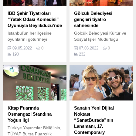
İBB Şehir Tiyatroları
Gölcük Belediyesi
“Yatak Odası Komedisi”
gençleri tiyatro
Oyunuyla Beylikdüzü’nde
sahnesinde
İstanbul’un her ilçesine
Gölcük Belediyesi Kültür ve
oyunlarını götürmeyi
Sosyal İşler Müdürlüğü
hedefleyen İBB Şehir
Şehir Tiyatrosu öğrencileri,
09.05.2022
0
07.03.2022
0
Tiyatroları, Yatak Odası
sahneledikleri “Masal
190
232
Komedisi oyunuyla
Kahramanları” adlı tiyatro
Beylikdüzü seyircisine
oyunu ile yeteneklerini
konuk oluyor.
sergileyerek çocuklara
eğlenceli anlar yaşattılar.
Kitap Fuarında
Sanatın Yeni Dijital
Osmangazi Standına
Noktası
Yoğun İlgi
“SanatBurada”nın
Lansmanı, 17.
Türkiye Yayıncılar Birliği’nin,
Contemporary
TÜYAP Bursa Fuarcılık