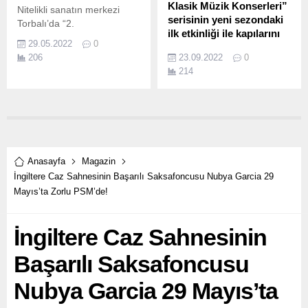
Klasik Müzik Konserleri”
Nitelikli sanatın merkezi
serisinin yeni sezondaki
Torbalı’da “2.
ilk etkinliği ile kapılarını
29.05.2022
0
açıyor
206
23.09.2022
0
Müzik kariyeri boyunca
214
Maxim Vengerov ve
Schlomo Mintz gibi ustalarla
çalışan Can Özhan 4
Ekim’de Hisar Okulları
Kültür Merkezi’nde sezonun
ilk performansını
gerçekleştirecek.
Anasayfa
Magazin
İngiltere Caz Sahnesinin Başarılı Saksafoncusu Nubya Garcia 29
Mayıs’ta Zorlu PSM’de!
İngiltere Caz Sahnesinin
Başarılı Saksafoncusu
Nubya Garcia 29 Mayıs’ta