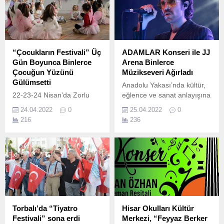
Mert Daymaz hayat
verdikleri karakterlerle çok
konuşulacak.
“Çocukların Festivali” Üç
ADAMLAR Konseri ile JJ
Gün Boyunca Binlerce
Arena Binlerce
Çocuğun Yüzünü
Müzikseveri Ağırladı
Gülümsetti
Anadolu Yakası’nda kültür,
22-23-24 Nisan’da Zorlu
eğlence ve sanat anlayışına
PSM’de çocuklara eğitici ve
yeni bir soluk getiren “JJ
24.04.2022
0
25.04.2022
0
öğretici pek çok etkinlikle
Arena” Adamlar konserine
216
236
dokunan ve yüzlerinde
ev sahipliği yaptı.
tebessüme yola çıkan
“Çocukların Festivali”, son
buldu.
Torbalı’da “Tiyatro
Hisar Okulları Kültür
Festivali” sona erdi
Merkezi, “Feyyaz Berker