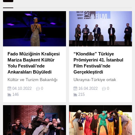
Fado Müziğinin Kraliçesi
“Klondike” Türkiye
Mariza Başkent Kültür
Prömiyerini 41. İstanbul
Yolu Festivali’nde
Film Festivali’nde
Ankaralıları Büyüledi
Gerçekleştirdi
Kültür ve Turizm Bakanlığı
Ukrayna-Türkiye ortak
tarafından düzenlenen
yapımı “Klondike” filminin
04.10.2022
0
16.04.2022
0
Başkent Kültür Yolu Festivali
Türkiye’deki ilk gösterimi,
146
215
kapsamında dün (3 Ekim
film ekibinin de katılımıyla
2022, Pazartesi) akşam
14 Nisan’da, 41.
CSO Ada Ankara’da sahne
alan Fado müziğinin
kraliçesi Mariza, tutkulu,
zarif, hisli ve buğulu sesiyle
Ankaralıları büyüledi.