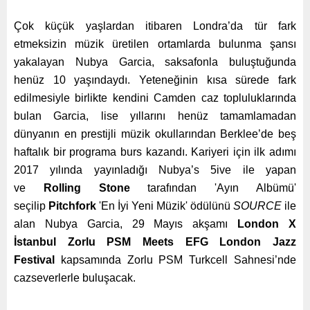
Çok küçük yaşlardan itibaren Londra’da tür fark
etmeksizin müzik üretilen ortamlarda bulunma şansı
yakalayan Nubya Garcia, saksafonla buluştuğunda
henüz 10 yaşındaydı. Yeteneğinin kısa sürede fark
edilmesiyle birlikte kendini Camden caz topluluklarında
bulan Garcia, lise yıllarını henüz tamamlamadan
dünyanın en prestijli müzik okullarından Berklee’de beş
haftalık bir programa burs kazandı. Kariyeri için ilk adımı
2017 yılında yayınladığı Nubya’s 5ive ile yapan
ve
Rolling Stone
tarafından 'Ayın Albümü'
seçilip
Pitchfork
'En İyi Yeni Müzik' ödülünü
SOURCE
ile
alan Nubya Garcia, 29 Mayıs akşamı
London X
İstanbul
Zorlu PSM Meets EFG London Jazz
Festival
kapsamında Zorlu PSM Turkcell Sahnesi’nde
cazseverlerle buluşacak.