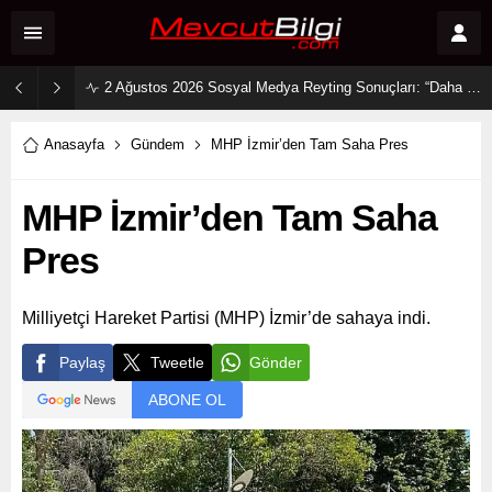
2 Ağustos 2026 Sosyal Medya Reyting Sonuçları: “Daha 17” Ekranlara Ambargo Koydu!
Anasayfa
Gündem
MHP İzmir’den Tam Saha Pres
MHP İzmir’den Tam Saha
Pres
Milliyetçi Hareket Partisi (MHP) İzmir’de sahaya indi.
Paylaş
Tweetle
Gönder
ABONE OL