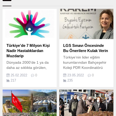
Türkiye’de 7 Milyon Kişi
LGS Sınavı Öncesinde
Nadir Hastalıklardan
Bu Önerilere Kulak Verin
Muzdarip
Türkiye’nin lider eğitim
Dünyada 2000’de 1 ya da
kurumlarından Bahçeşehir
daha az sıklıkta görülen,
Koleji PDR Koordinatörü
ilerleyici ve bazıları ölümcül
Sibel Durak, LGS sınavına
25.02.2022
0
23.05.2022
0
olan hastalıklar nadir
girecek öğrencilere ve
217
235
hastalık olarak tanımlanıyor.
çocuklarını bu zorlu süreçte
her zaman destekleyen
ebeveynlerine sınav
heyecanını ve kaygısını
azaltmak, başarıyı artırmak
için önemli ipuçları veriyor.