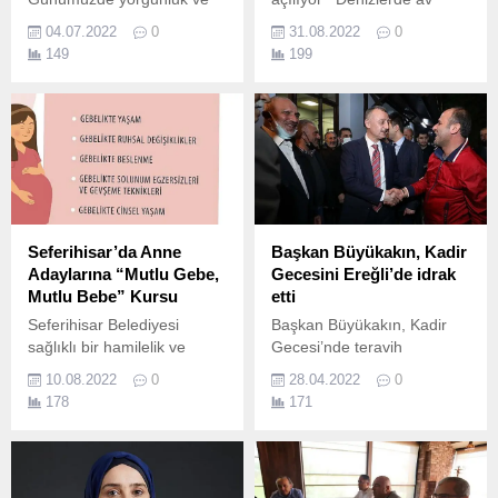
bitkinlik hepimizin ortak
yasağı yarın bitiyor.
04.07.2022
0
31.08.2022
0
şikayetlerinden…
149
199
Yorgunluğumuzu;
uykusuzluk, iş stresi,
anksiyete gibi farklı
nedenlere bağlayabiliyoruz
ancak yorgunluk dünyada
beslenme sorunları
arasında da birinci sırada
yer alan demir eksikliğinden
kaynaklanıyor olabilir.
Seferihisar’da Anne
Başkan Büyükakın, Kadir
Adaylarına “Mutlu Gebe,
Gecesini Ereğli’de idrak
Mutlu Bebe” Kursu
etti
Seferihisar Belediyesi
Başkan Büyükakın, Kadir
sağlıklı bir hamilelik ve
Gecesi’nde teravih
doğum için 20 hafta ve üzeri
namazını Karamürsel Ereğli
10.08.2022
0
28.04.2022
0
gebelere “Doğuma Hazırlık
Merkez Camisi’nde kıldı.
178
171
Kursu” düzenledi.