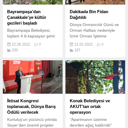
Bayrampaşa’dan
Dakikada Bin Fidan
Çanakkale’ye kültür
Dağıtıldı
gezileri başladı
Dünya Ormancılık Günü ve
Bayrampaşa Belediyesi,
Orman Haftası nedeniyle
toplam 4 ili kapsayan şehir
İzmir Orman İşletme
dışı kültür gezilerini yeniden
Müdürlüğü tarafından
22.09.2022
0
22.03.2022
0
başlattı.
ücretsiz fidan dağıtımı
220
197
yapıldı.
İktisat Kongresi
Konak Belediyesi ve
toplanacak, Dünya Barış
AKUT’tan ortak
Ödülü verilecek
operasyon
Kurtuluş’un yüzüncü yılında
“Apartmanın üzerine
Soyer’den önemli projeler
devrilen ağaç kaldırıldı”