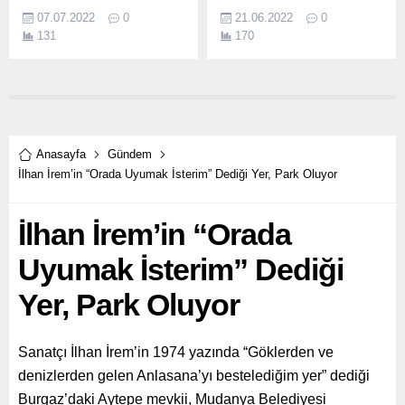
İzmir Büyükşehir Belediye
Konak Belediyesi ekipleri ile
07.07.2022
0
21.06.2022
0
Başkanı Tunç Soyer
Arama Kurtarma Derneği
131
170
Türkiye’ye örnek olan ve
(AKUT) ekipleri ortak
geleceğe ışık tutacak
yürüttükleri çalışma ile bir
projelerini Ekonomi
apartmanın üzerine devrilen
Muhabirleri Derneği İzmir
ağaçla birlikte ortaya çıkan
Şubesi’nin düzenlediği
tehlikeyi kısa sürede
basın toplantısında anlattı.
ortadan kaldırdı.
Anasayfa
Gündem
İlhan İrem’in “Orada Uyumak İsterim” Dediği Yer, Park Oluyor
İlhan İrem’in “Orada
Uyumak İsterim” Dediği
Yer, Park Oluyor
Sanatçı İlhan İrem’in 1974 yazında “Göklerden ve
denizlerden gelen Anlasana’yı bestelediğim yer” dediği
Burgaz’daki Aytepe mevkii, Mudanya Belediyesi