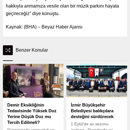
hakkıyla anmamıza vesile olan bir müzik parkını hayata
geçireceğiz” diye konuştu.
Kaynak: (BHA) – Beyaz Haber Ajansı
Benzer Konular
Demir Eksikliğinin
İzmir Büyükşehir
Tedavisinde Yüksek Doz
Belediyesi balıkçılara
Yerine Düşük Doz mu
desteğini sürdürecek
Tercih Edilmeli?
1 Eylül’de av sezonu
Günümüzde yorgunluk ve
açılıyor Denizlerde av