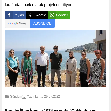
tarafından park olarak projelendiriliyor.
Paylaş
Tweetle
Gönder
ABONE OL
Gündem
Yayınlama: 29.07.2022
Sanatçı İlhan İrem’in 1974 yazında “Göklerden ve