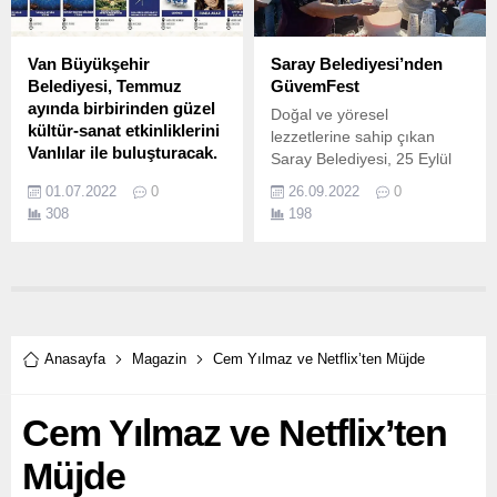
Van Büyükşehir
Saray Belediyesi’nden
Belediyesi, Temmuz
GüvemFest
ayında birbirinden güzel
Doğal ve yöresel
kültür-sanat etkinliklerini
lezzetlerine sahip çıkan
Vanlılar ile buluşturacak.
Saray Belediyesi, 25 Eylül
Büyükşehir Belediyesi
Pazar günü Güneşkaya’da
01.07.2022
0
26.09.2022
0
hazırlamış olduğu kültür
1’inci Güvem Festivali’ni
308
198
sanat takvimiyle her ay
gerçekleştirdi.
birbirinden farklı etkinlikler
düzenliyor.
Anasayfa
Magazin
Cem Yılmaz ve Netflix’ten Müjde
Cem Yılmaz ve Netflix’ten
Müjde