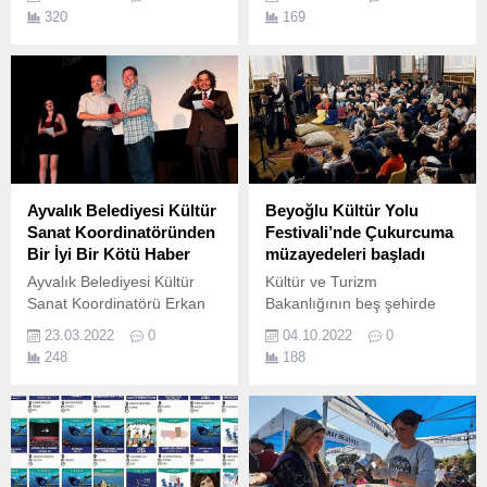
Nisan & 26 Nisan-18 Mayıs
ve yaşatmak için Hasanağa
320
169
tarihlerinde Galeri Binyıl ile
Bahçesi’nde Aşıklar Şöleni
Moda Deniz Kulübü sergi
düzenledi.
salonunda iki edisyon
halinde gerçekleşecek.
Ayvalık Belediyesi Kültür
Beyoğlu Kültür Yolu
Sanat Koordinatöründen
Festivali’nde Çukurcuma
Bir İyi Bir Kötü Haber
müzayedeleri başladı
Ayvalık Belediyesi Kültür
Kültür ve Turizm
Sanat Koordinatörü Erkan
Bakanlığının beş şehirde
Cılak, provalarına bir süre
çok daha kapsayıcı
23.03.2022
0
04.10.2022
0
önce başladığı ve 6 Mayıs
etkinliklerle yaygınlaştırdığı
248
188
tarihinde prömiyer
Türkiye Kültür Yolu
yapacağını duyurduğu
Festivalleri bünyesinde
Neyzen isimli oyununu kitap
düzenlenen Beyoğlu Kültür
haline getirdi.
Yolu Festivali coşkusu
Çukurcuma’da sokağa taştı.