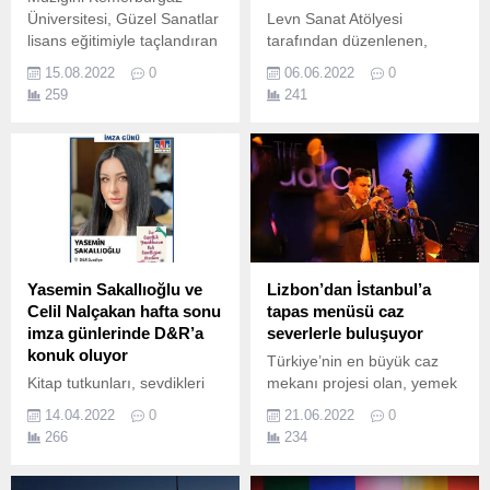
Üniversitesi, Güzel Sanatlar
Levn Sanat Atölyesi
lisans eğitimiyle taçlandıran
tarafından düzenlenen,
Görkem Güneş aynı
“Levn-i Bahar 4” Ebru-
15.08.2022
0
06.06.2022
0
üniversiteye demir atarak
Minyatür-Tezhip Sergisi
259
241
tünelin ardındaki ışığı
Ahmed Adnan Saygun
güçlendiriyor.
Sanat Merkezi’nde
sanatseverlerin yoğun
ilgisiyle açıldı.
Yasemin Sakallıoğlu ve
Lizbon’dan İstanbul’a
Celil Nalçakan hafta sonu
tapas menüsü caz
imza günlerinde D&R’a
severlerle buluşuyor
konuk oluyor
Türkiye’nin en büyük caz
Kitap tutkunları, sevdikleri
mekanı projesi olan, yemek
isimlerle D&R’ın özgür ve
ve cazı bir araya getiren
14.04.2022
0
21.06.2022
0
sınır tanımayan dünyasında
The Badau, bu defa yepyeni
266
234
buluşmaya devam ediyor.
bir projeye imza atıyor.