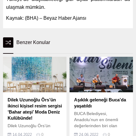
ulaşmak mümkün.
Kaynak: (BHA) – Beyaz Haber Ajansı
Benzer Konular
Dilek Uzunoğlu Örs’ün
Aşıklık geleneği Buca’da
ikinci kişisel resim sergisi
yaşatıldı
‘Bahar ateşi’ Moda Deniz
BUCA Belediyesi,
Kulübünde!
Anadolu’nun en önemli
Dilek Uzunoğlu Örs’ün
değerlerinden biri olan
‘Bahar Ateşi’ sergisi 16-22
aşıklık kültürünü tanıtmak
14.04.2022
0
24.06.2022
0