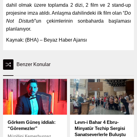
dahil olmak üzere toplamda 2 dizi, 2 film ve 2 stand-up
projesine imza atıldı. Anlaşma dahilindeki ilk film olan “
Do
Not Disturb
”un çekimlerinin sonbaharda başlaması
planlanıyor.
Kaynak: (BHA) – Beyaz Haber Ajansı
Benzer Konular
Görkem Güneş iddialı:
Levn-i Bahar 4 Ebru-
“Göremezler”
Minyatür Tezhip Sergisi
Sanatseverlerle Buluştu
Müziğini Kemerburgaz