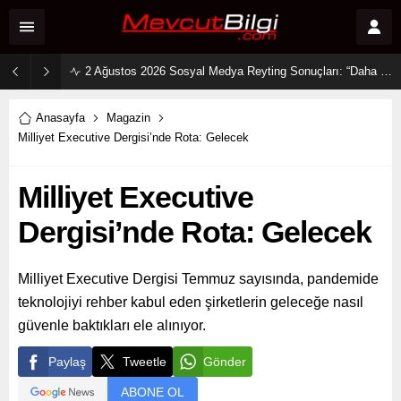
2 Ağustos 2026 Sosyal Medya Reyting Sonuçları: “Daha 17” Ekranlara Ambargo Koydu!
Anasayfa
Magazin
Milliyet Executive Dergisi’nde Rota: Gelecek
Milliyet Executive
Dergisi’nde Rota: Gelecek
Milliyet Executive Dergisi Temmuz sayısında, pandemide
teknolojiyi rehber kabul eden şirketlerin geleceğe nasıl
güvenle baktıkları ele alınıyor.
Paylaş
Tweetle
Gönder
ABONE OL