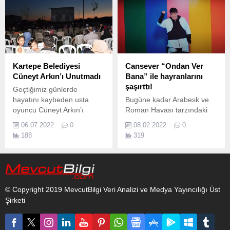
Kartepe Belediyesi
Cansever “Ondan Ver
Cüneyt Arkın’ı Unutmadı
Bana” ile hayranlarını
şaşırttı!
Geçtiğimiz günlerde
hayatını kaybeden usta
Bugüne kadar Arabesk ve
oyuncu Cüneyt Arkın’ı
Roman Havası tarzındaki
Kartepe Belediyesi
şarkılarıyla milyonlarca
06.07.2022
0
08.02.2022
0
unutmadı.
dinlenmeye ulaşan Arabesk
188
319
Müziğin usta ismi Cansever
bu defa hayranlarını şaşırttı.
© Copyright 2019 MevcutBilgi Veri Analizi ve Medya Yayıncılığı Üst
Şirketi