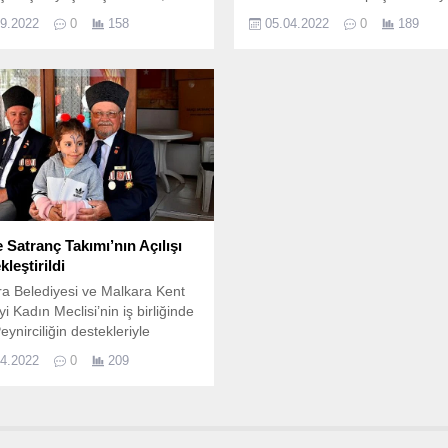
n dünyaya ve gelişen
Nisan ayı olağan meclis toplant
09.2022
0
158
05.04.2022
0
189
ojiye adapte olmaya çalışırken,
Kemalpaşa Belediye Başkanı R
e karşı karşıya gelebiliyoruz.
Karakayalı'nın yönetiminde
gerçekleştirildi.
 Satranç Takımı’nın Açılışı
leştirildi
a Belediyesi ve Malkara Kent
i Kadın Meclisi’nin iş birliğinde
eynirciliğin destekleriyle
uş Parkına yapılan modern kent
04.2022
0
209
ına uygun Bahçe Satranç Takımı
lanının açılışı töreni, 23 Nisan
Cumartesi günü saat 14.