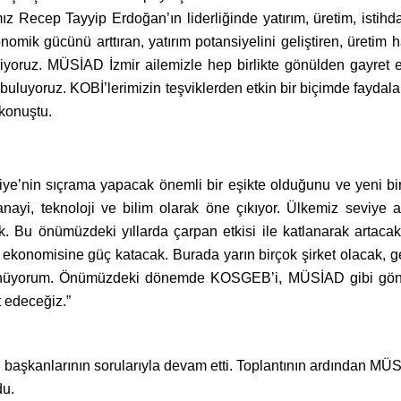
 Recep Tayyip Erdoğan’ın liderliğinde yatırım, üretim, istihdam
omik gücünü arttıran, yatırım potansiyelini geliştiren, üretim 
diyoruz. MÜSİAD İzmir ailemizle hep birlikte gönülden gayret
 buluyoruz. KOBİ’lerimizin teşviklerden etkin bir biçimde faydal
 konuştu.
nin sıçrama yapacak önemli bir eşikte olduğunu ve yeni bir d
anayi, teknoloji ve bilim olarak öne çıkıyor. Ülkemiz seviye a
ık. Bu önümüzdeki yıllarda çarpan etkisi ile katlanarak artac
’in ekonomisine güç katacak. Burada yarın birçok şirket olacak, g
şünüyorum. Önümüzdeki dönemde KOSGEB’i, MÜSİAD gibi gönüllü
t edeceğiz.”
 başkanlarının sorularıyla devam etti. Toplantının ardından 
du.