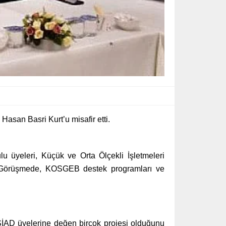
asan Basri Kurt’u misafir etti.
 üyeleri, Küçük ve Orta Ölçekli İşletmeleri
. Görüşmede, KOSGEB destek programları ve
İAD üyelerine değen birçok projesi olduğunu