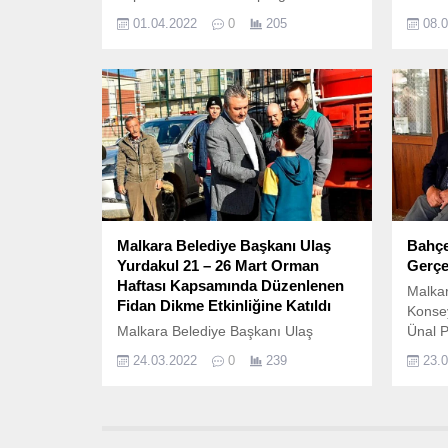
sunuyor… İlçedeki vakıf ve dernekler
değişe
01.04.2022
0
205
08.
için iftar programları; çocuklar ve
teknol
yetişkinler için birbirinden renkli
stresl
etkinlikler ve Uğur Arslan’ın
sunumuyla Tek Rumeli TV
ekranlarında maneviyat dolu
sohbetler… On bir ayın...
Malkara Belediye Başkanı Ulaş
Bahçe
Yurdakul 21 – 26 Mart Orman
Gerçek
Haftası Kapsamında Düzenlenen
Malkar
Fidan Dikme Etkinliğine Katıldı
Konsey
Malkara Belediye Başkanı Ulaş
Ünal P
Yurdakul 21 - 26 Mart Orman Haftası
Kurtul
24.03.2022
0
239
23.
Kapsamında 24 Mart 2022 Perşembe
yapıs
günü saat 9.
Oyun A
2022 