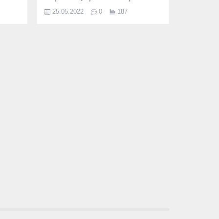
ısı
etkilidir.
25.05.2022
0
187
ıdvan