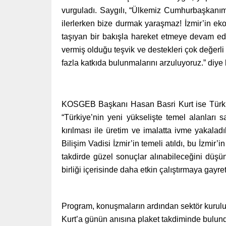
vurguladı. Saygılı, “Ülkemiz Cumhurbaşkanımız
ilerlerken bize durmak yaraşmaz! İzmir’in ekon
taşıyan bir bakışla hareket etmeye devam e
vermiş olduğu teşvik ve destekleri çok değerli
fazla katkıda bulunmalarını arzuluyoruz.” diye
KOSGEB Başkanı Hasan Basri Kurt ise Türkiye’
“Türkiye’nin yeni yükselişte temel alanları s
kırılması ile üretim ve imalatta ivme yakalad
Bilişim Vadisi İzmir’in temeli atıldı, bu İzmir
takdirde güzel sonuçlar alınabileceğini dü
birliği içerisinde daha etkin çalıştırmaya gayre
Program, konuşmaların ardından sektör kurulu
Kurt’a günün anısına plaket takdiminde bulun