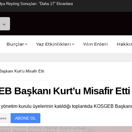
ya Reyting Sonuçları: “Daha 17” Ekranlara
Burçlar
Yaz Etkinlikleri
Yılın Enleri
Hakkı
kanı Kurt’u Misafir Etti
 Başkanı Kurt’u Misafir Etti
yönetim kurulu üyelerinin katıldığı toplantıda KOSGEB Başkanı H
ABONE OL