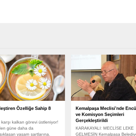
leştiren Özelliğe Sahip 8
Kemalpaşa Meclisi’nde Enc
ve Komisyon Seçimleri
Gerçekleştirildi
 karşı kalkan görevi üstleniyor!
n güne daha da
KARAKAYALI: MECLİSE LEKE
ıklaşan yaşam şartlarına,
GELMESİN Kemalpaşa Belediye