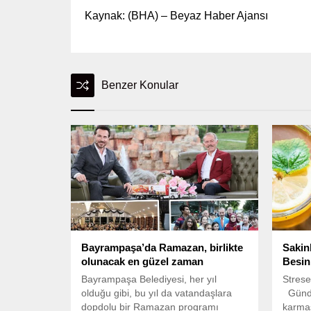
Kaynak: (BHA) – Beyaz Haber Ajansı
Benzer Konular
Bayrampaşa’da Ramazan, birlikte
Sakin
olunacak en güzel zaman
Besin
Bayrampaşa Belediyesi, her yıl
Strese
olduğu gibi, bu yıl da vatandaşlara
Günde
dopdolu bir Ramazan programı
karmaş