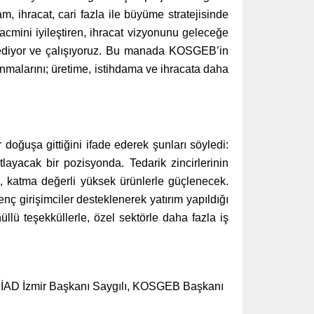
, ihracat, cari fazla ile büyüme stratejisinde
hacmini iyileştiren, ihracat vizyonunu geleceğe
 ediyor ve çalışıyoruz. Bu manada KOSGEB’in
anmalarını; üretime, istihdama ve ihracata daha
oğuşa gittiğini ifade ederek şunları söyledi:
tlayacak bir pozisyonda. Tedarik zincirlerinin
ak, katma değerli yüksek ürünlerle güçlenecek.
enç girişimciler desteklenerek yatırım yapıldığı
 teşekküllerle, özel sektörle daha fazla iş
MÜSİAD İzmir Başkanı Saygılı, KOSGEB Başkanı