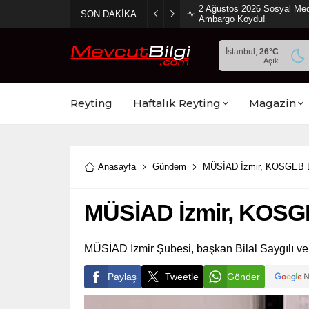
2 Ağustos 2026 Sosyal Med
SON DAKİKA
Ambargo Koydu!
İstanbul,
26
°C
Açık
Reyting
Haftalık Reyting
Magazin
Anasayfa
Gündem
MÜSİAD İzmir, KOSGEB Baş
MÜSİAD İzmir, KOSGEB
MÜSİAD İzmir Şubesi, başkan Bilal Saygılı ve 
Paylaş
Tweetle
Gönder