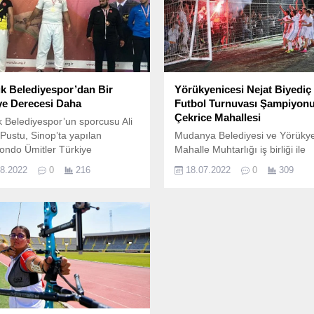
k Belediyespor’dan Bir
Yörükyenicesi Nejat Biyediç
ye Derecesi Daha
Futbol Turnuvası Şampiyon
Çekrice Mahallesi
 Belediyespor’un sporcusu Ali
Pustu, Sinop’ta yapılan
Mudanya Belediyesi ve Yörükye
ondo Ümitler Türkiye
Mahalle Muhtarlığı iş birliği ile
yonası ve Dünya Şampiyonası
düzenlenen Yörükyenicesi Neja
08.2022
0
216
18.07.2022
0
309
erinde + 87 kilogramda
Biyediç Mahalleler Arası Halı S
e 3’üncüsü oldu.
Futbol Turnuvası, final maçıyla
erdi.