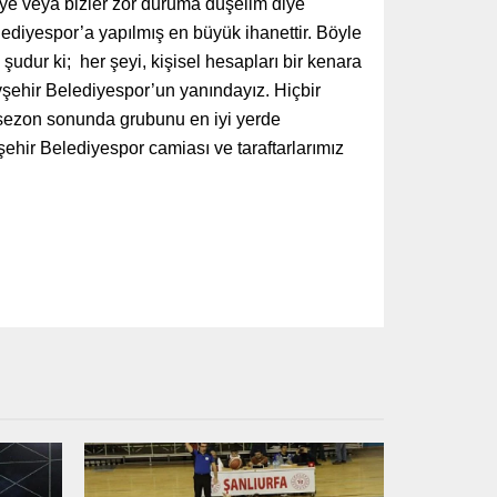
diye veya bizler zor duruma düşelim diye
diyespor’a yapılmış en büyük ihanettir. Böyle
udur ki; her şeyi, kişisel hesapları bir kenara
Nevşehir Belediyespor’un yanındayız. Hiçbir
sezon sonunda grubunu en iyi yerde
ehir Belediyespor camiası ve taraftarlarımız