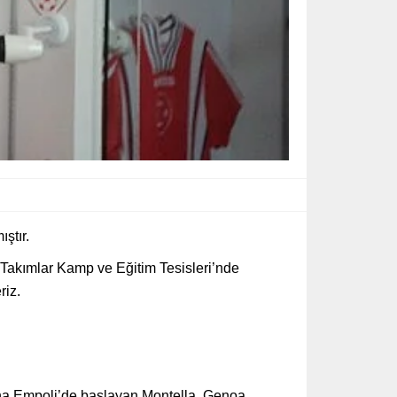
ştır.
Takımlar Kamp ve Eğitim Tesisleri’nde
riz.
na Empoli’de başlayan Montella, Genoa,