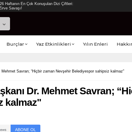
ya Reyting Sonuçları: “Daha 17” Ekranlara
Burçlar
Yaz Etkinlikleri
Yılın Enleri
Hakkı
. Mehmet Savran; “Hiçbir zaman Nevşehir Belediyespor sahipsiz kalmaz"
şkanı Dr. Mehmet Savran; “H
z kalmaz"
ABONE OL