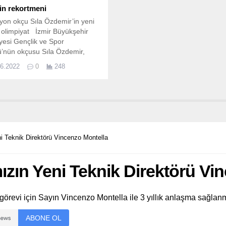
’in rekortmeni
on okçu Sıla Özdemir’in yeni
 olimpiyat İzmir Büyükşehir
yesi Gençlik ve Spor
’nün okçusu Sıla Özdemir,
 basamaklarını rekorlar kırarak
06.2022
0
248
r.
ni Teknik Direktörü Vincenzo Montella
mızın Yeni Teknik Direktörü Vi
görevi için Sayın Vincenzo Montella ile 3 yıllık anlaşma sağlanmı
ABONE OL