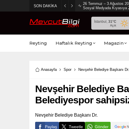
2 Ağustos 2026 Sosyal Med
SON DAKİKA
Ambargo Koydu!
İstanbul,
31
°C
Açık
Reyting
Haftalık Reyting
Magazin
Anasayfa
Spor
Nevşehir Belediye Başkanı Dr
Nevşehir Belediye Ba
Belediyespor sahipsi
Nevşehir Belediye Başkanı Dr.
Paylaş
Tweetle
Gönder