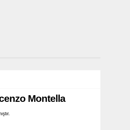
ncenzo Montella
ştır.