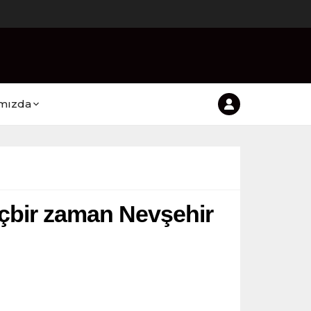
mızda
içbir zaman Nevşehir