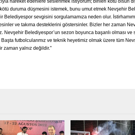
cıyla hareket edenlere seslenmek istiyorum; birileri kötü olsun 
 kötü duruma düşmesini istemek, bunu umut etmek Nevşehir Bele
hir Belediyespor sevgisini sorgulamamıza neden olur. İstirhamım ş
 istesinler ve takıma desteklerini göstersinler. Bizler her zaman 
. Nevşehir Belediyespor’un sezon boyunca başarılı olması ve 
Başta futbolcularımız ve teknik heyetimiz olmak üzere tüm Nevş
r zaman yalnız değildir.”