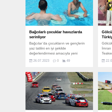
Bağcılarlı çocuklar havuzlarda
Gölcü
serinliyor
Türki
Bağcılar’da çocukların ve gençlerin
Gölcük
yaz tatilini en iyi şekilde
İmran 
değerlendirmesi amacıyla yeni
Teakw
projeler hayata geçiriliyor.
Şampi
26.07.2023
0
49
22.
seçmel
Türkiy