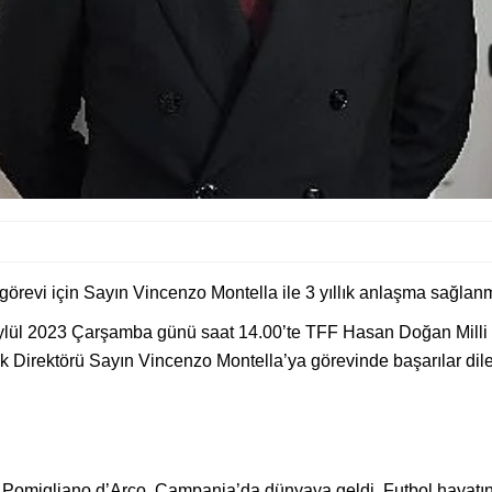
görevi için Sayın Vincenzo Montella ile 3 yıllık anlaşma sağlanmı
ylül 2023 Çarşamba günü saat 14.00’te TFF Hasan Doğan Milli 
ik Direktörü Sayın Vincenzo Montella’ya görevinde başarılar dile
e Pomigliano d’Arco, Campania’da dünyaya geldi. Futbol hayatı