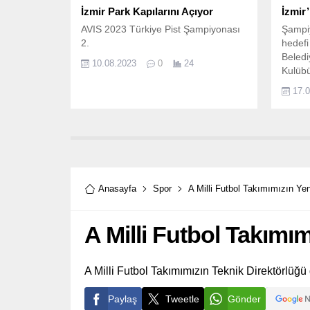
İzmir Park Kapılarını Açıyor
İzmir
AVIS 2023 Türkiye Pist Şampiyonası
Şampiy
2.
hedefi
Beledi
10.08.2023
0
24
Kulübü
başarı
17.
ilerliyo
Anasayfa
Spor
A Milli Futbol Takımımızın Ye
A Milli Futbol Takımı
A Milli Futbol Takımımızın Teknik Direktörlüğü 
Paylaş
Tweetle
Gönder