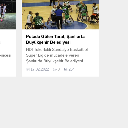
Potada Gülen Taraf, Şanlıurfa
u
Büyükşehir Belediyesi
HDI Tekerlekli Sandalye Basketbol
nicesi
Süper Lig’de mücadele veren
Şanlıurfa Büyükşehir Belediyesi
t
Tekerlekli Sandalye Basketbol takımı,
17.02.2022
0
264
aha
Bursa Engelliler Spor Kulübü
 sona
Tekerlekli Sandalye Basketbol takımı
ile karşılaştığı maçta galip geldi.