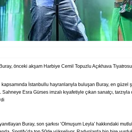
n Buray, önceki akşam Harbiye Cemil Topuzlu Açıkhava Tiyatrosu 
 kapsamında İstanbullu hayranlarıyla buluşan Buray, en güzel şa
 Sahneye Esra Gürses imzalı kıyafetiyle çıkan sanatçı, tarzıyla 
rdi
yanıtlayan Buray, son şarkısı ‘Olmuşum Leyla’ hakkındaki mutlu
ıda. Spotify’da top 50de yükseliyor. Radyolarda bin bire vurduk.