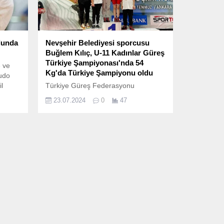
lunda
Nevşehir Belediyesi sporcusu
Buğlem Kılıç, U-11 Kadınlar Güreş
Türkiye Şampiyonası'nda 54
 ve
Kg'da Türkiye Şampiyonu oldu
udo
l
Türkiye Güreş Federasyonu
tarafından düzenlenen U-11, U-13
23.07.2024
0
47
Kadınlar Güreş Türkiye Şampiyonası,
21-23 Temmuz tarihleri arasında
Ankara’da Taha Akgül Kapalı Spor
Salonunda yapıldı.