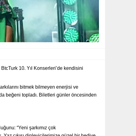
BtcTurk 10. Yıl Konserleri’de kendisini
rkılarını bitmek bilmeyen enerjisi ve
da beğeni topladı. Biletleri günler öncesinden
luğunu: “Yeni şarkımız çok
 Yaz çıkışı dinleyicilerimize güzel bir hediye