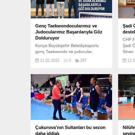
Genç Taekwondocularımız ve
Şadi 
Judocularımız Başarılarıyla Göz
deste
Dolduruyor
CHP Ni
Konya Büyükşehir Belediyesporlu
Şadi 
genç Taekwondo ve judocular,
Sinan 
katıldıkları turnuvalarda göz
ederek
21.02.2022
0
297
12.
dolduruyor.
araya 
oluştur
Çukurova'nın Sultanları bu sezon
Nilüf
daha iddialı
sevind