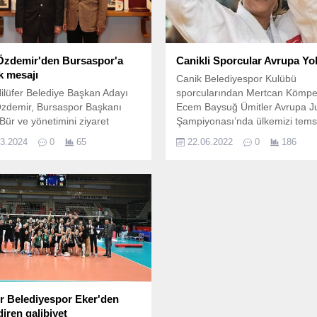
Özdemir'den Bursaspor'a
Canikli Sporcular Avrupa Yo
k mesajı
Canik Belediyespor Kulübü
lüfer Belediye Başkan Adayı
sporcularından Mertcan Kömpe
Özdemir, Bursaspor Başkanı
Ecem Baysuğ Ümitler Avrupa J
Bür ve yönetimini ziyaret
Şampiyonası’nda ülkemizi temsi
, “Bu takım hepimizin, bir
edecek.
03.2024
0
65
22.06.2022
0
186
gelerek Bursaspor için bir güç
abiliriz” dedi.
er Belediyespor Eker'den
iren galibiyet