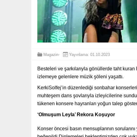
Magazin
Yayınlama: 01.10.2023
Besteleri ve şarkılarıyla gönüllerde taht kura
izlemeye gelenlere müzik şöleni yaşattı.
KerkiSolfej’in düzenlediği sonbahar konserleri
muhteşem dans şovlarıyla izleyicilerine sundu.
tükenen konsere hayranları yoğun talep göste
‘Olmuşum Leyla’ Rekora Koşuyor
Konser öncesi basın mensuplarının sorularını 
beğenildi.Dinlemeleri beklentimizden çok yukar