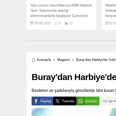
Yeni sezon hazırlıklarına ASKİ Atatürk
Nilüfe
Spor Salonunda yaptığı
Voley
antrenmanlarla başlayan Çukurova
karşıl
Belediyesi SK Kadın Voleybol
Sigort
09.08.2023
0
13
02.
takımının yeni sezon için hedefe
taraft
kilitlendi.
Anasayfa
Magazin
Buray'dan Harbiye'de Sold
Buray'dan Harbiye'de
Besteleri ve şarkılarıyla gönüllerde taht kur
Paylaş
Tweetle
Gönder