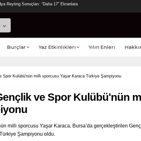
ya Reyting Sonuçları: “Daha 17” Ekranlara
Burçlar
Yaz Etkinlikleri
Yılın Enleri
Hakkı
ve Spor Kulübü'nün milli sporcusu Yaşar Karaca Türkiye Şampiyonu
Gençlik ve Spor Kulübü'nün mi
piyonu
n milli sporcusu Yaşar Karaca, Bursa’da gerçekleştirilen Gençl
 Türkiye Şampiyonu oldu.