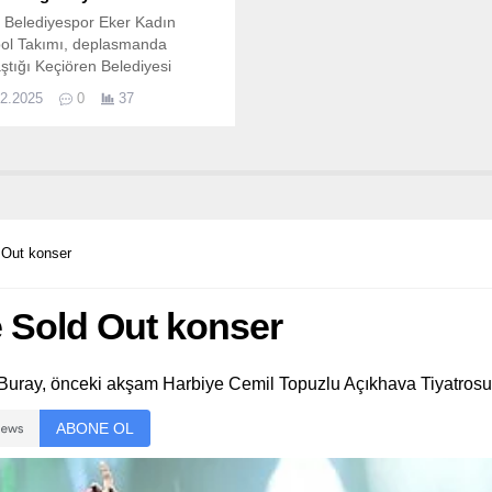
r Belediyespor Eker Kadın
bol Takımı, deplasmanda
aştığı Keçiören Belediyesi
a Shop’u 3-2 mağlup ederek
02.2025
0
37
arlarına büyük sevinç yaşattı.
 Out konser
 Sold Out konser
an Buray, önceki akşam Harbiye Cemil Topuzlu Açıkhava Tiyatrosu
ABONE OL