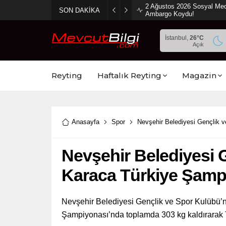
2 Ağustos 2026 Sosyal Med
SON DAKİKA
Ambargo Koydu!
İstanbul,
26
°C
Açık
Reyting
Haftalık Reyting
Magazin
Anasayfa
Spor
Nevşehir Belediyesi Gençlik 
Nevşehir Belediyesi 
Karaca Türkiye Şam
Nevşehir Belediyesi Gençlik ve Spor Kulübü’nü
Şampiyonası’nda toplamda 303 kg kaldırarak