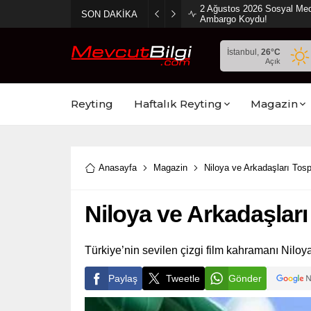
2 Ağustos 2026 Sosyal Med
SON DAKİKA
Ambargo Koydu!
İstanbul,
26
°C
Açık
Reyting
Haftalık Reyting
Magazin
Anasayfa
Magazin
Niloya ve Arkadaşları Tosp
Niloya ve Arkadaşları
Türkiye’nin sevilen çizgi film kahramanı Nilo
Paylaş
Tweetle
Gönder