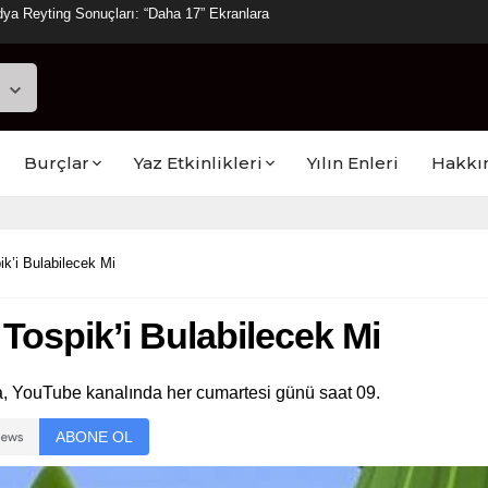
ya Reyting Sonuçları: “Daha 17” Ekranlara
Burçlar
Yaz Etkinlikleri
Yılın Enleri
Hakkı
ik’i Bulabilecek Mi
 Tospik’i Bulabilecek Mi
ya, YouTube kanalında her cumartesi günü saat 09.
ABONE OL