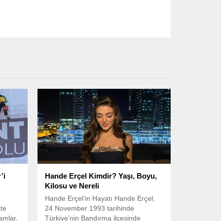
’i
Hande Erçel Kimdir? Yaşı, Boyu,
Kilosu ve Nereli
Hande Erçel’in Hayatı Hande Erçel,
te
24 November 1993 tarihinde
amlar,
Türkiye’nin Bandırma ilçesinde