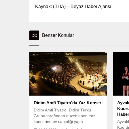
Kaynak: (BHA) – Beyaz Haber Ajansı
Benzer Konular
Didim Amfi Tiyatro’da Yaz Konseri
Ayval
Koord
Didim Amfi Tiyatro, Didim Türkü
Habe
Grubu tarafından düzenlenen Yaz
konserine ev sahipliği yaptı.
Ayvalı
Koordi