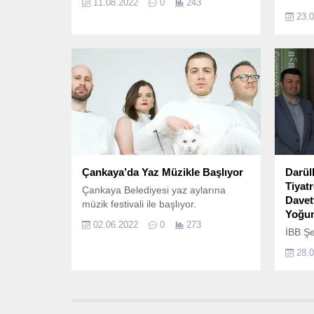
11.08.2022
0
243
bir sü
23.
tarihi
duyur
kitap h
Çankaya’da Yaz Müzikle Başlıyor
Darül
Tiyat
Çankaya Belediyesi yaz aylarına
Davet
müzik festivali ile başlıyor.
Yoğun 
02.06.2022
0
273
İBB Şeh
tarihi
28.
tiyatr
oyunlar
Oyuna 
Cuma g