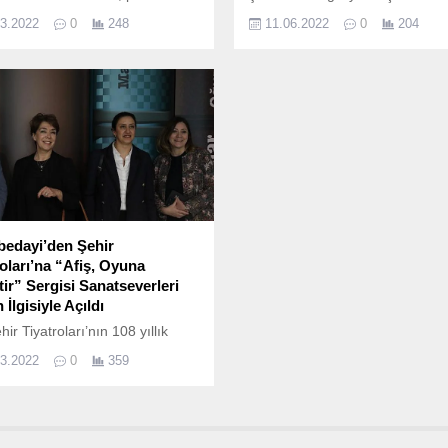
re önce başladığı ve 6 Mayıs
merak ve heyecanla izlendi.
03.2022
0
248
11.06.2022
0
204
nde prömiyer yapacağını
duğu Neyzen isimli oyununu
aline getirdi.
bedayi’den Şehir
roları’na “Afiş, Oyuna
tir” Sergisi Sanatseverleri
İlgisiyle Açıldı
ir Tiyatroları’nın 108 yıllık
 boyunca kapalı gişe oynayan,
03.2022
0
359
o tarihine adını yazdırmış
ının afişlerinin yer aldığı “Afiş,
Davettir” sergisi, 25 Mart 2022
ünü Bahçelievler Dr.