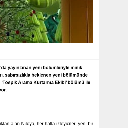
0’da
yayınlanan yeni bölümleriyle minik
rı, sabırsızlıkla beklenen yeni bölümünde
 ‘Tospik Arama Kurtarma Ekibi’ bölümü ile
yor.
n alan Niloya, her hafta izleyicileri yeni bir