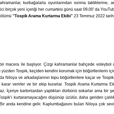
ramanlar, kurbağalarla oyunlarından ısınma taktiklerine, 
etici birçok yeni içeriği her cumartesi günü saat 09.00’ da YouT
 bölümü
“Tospik Arama Kurtarma Ekibi”
23 Temmuz
2022 tarih
bir macera ile başlıyor. Çizgi kahramanlar bahçede voleybol oy
u yüzden Tospik, keçiden kendini korumak için böğürtlenlerin için
ada Niloya ve arkadaşlarının topu böğürtlenlere kaçar ve Tospik’
a karar verirler ve bir ekip kurarlar. Tospik Arama Kurtarma 
maz. İçeriye kartonlardan yaptıkları dürbünü sokarlar ama bir ş
 Tospik’i kurtaramayacağını düşünüp üzülür, daha geriden çalı
 Bir anda kendine gelir. Kaplumbağasını bulan Niloya çok sev