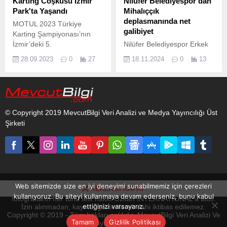
Karting Coşkusu İzmir
Nilüfer Belediyespor'dan
Park'ta Yaşandı
Mihalıççık
deplasmanında net
MOTUL 2023 Türkiye
galibiyet
Karting Şampiyonası’nın
İzmir’deki 5.
Nilüfer Belediyespor Erkek
Hentbol Takımı, milli ara
28.09.2023
0
27
18.11.2024
0
13
sonrası ilk maçında
deplasmanda Mihalıççık
Belediyesi ile karşılaştı.
© Copyright 2019 MevcutBilgi Veri Analizi ve Medya Yayıncılığı Üst
Şirketi
Web sitemizde size en iyi deneyimi sunabilmemiz için çerezleri
REKLAMI KAPAT
www.mevcutbilgi.com internet sitesinde yayınlanan yazı, haber ve
kullanıyoruz. Bu siteyi kullanmaya devam ederseniz, bunu kabul
fotoğrafların her türlü telif hakkı Ozkan INTERNATIONAL'a aittir.
ettiğinizi varsayarız.
İzin alınmadan, kaynak gösterilerek dahi iktibas edilemez.
Copyright © 2019 - Tüm hakları saklıdır. MevcutBilgi Veri Analizi Ve
Tamam
Gizlilik Politikası
Medya Yayıncılığı Üst Şirketi