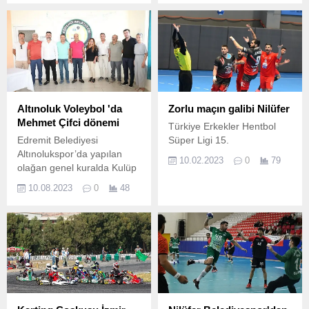
Takım’a uğurladı.
Altınoluk Voleybol 'da
Zorlu maçın galibi Nilüfer
Mehmet Çifci dönemi
Türkiye Erkekler Hentbol
Edremit Belediyesi
Süper Ligi 15.
Altınolukspor’da yapılan
10.02.2023
0
79
olağan genel kuralda Kulüp
başkanlığına iş insanı
10.08.2023
0
48
Mehmet Çifci seçildi.