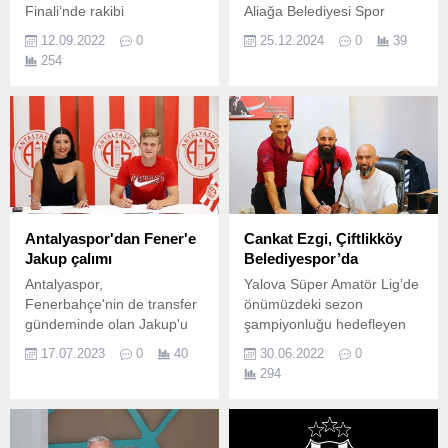
Finali’nde rakibi
Aliağa Belediyesi Spor
Fenerbahçe Espor’u
Okulları bünyesindeki
12.09.2022
0
25.12.2024
0
39
mağlup eden DenizBank
Pilates ve Aerobik
254
İstanbul Wildcats şampiyon
kurslarında, Aliağa ve
olmayı başardı.
Şakran’daki 200 kadın
sağlıklı bir yaşam için her
hafta 2 ve 4 günlük
programlarla egzersiz
yapıyor.
Antalyaspor'dan Fener'e
Cankat Ezgi, Çiftlikköy
Jakup çalımı
Belediyespor’da
Antalyaspor,
Yalova Süper Amatör Lig’de
Fenerbahçe'nin de transfer
önümüzdeki sezon
gündeminde olan Jakup'u
şampiyonluğu hedefleyen
renklerine bağladı.
Çiftlikköy Belediyespor,
17.07.2023
0
40
30.06.2022
0
transfer çalışmalarına son
294
hızla devam ediyor.