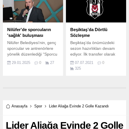
Nilüfer'de sporcuların
Beşiktaş’da Dörtlü
'sağlık' buluşması
Sözleşme
Nilüfer Belediyesi’nin, genç
Beşiktaş’da önümüzdeki
sporcular ve antrenörlere
sezon hazırlıkları devam
yönelik düzenlediği “Sporcu
ediyor. İlk transfer olarak
Sağlığı” söyleşisinde spor
Salih Uçan’ı kadrosuna
29.01.2025
0
27
07.07.2021
0
yaralanmaları ve
katmayı başaran Beşiktaş
325
sakatlanmaları ile ilk yardım
kadrodaki diğer eksikleri de
yöntemleri ve sporcu
yavaş yavaş halletmeye
beslenmesi ele alındı.
çalışıyor. 4 Oyuncuyla
Sözleşme Uzatıldı Geçen
sene şampiyonluk da
emekleri olan 4 oyuncuyla
sözleşme yeniledi siyah
Anasayfa
Spor
Lider Aliağa Evinde 2 Golle Kazandı
beyazlı ekip. Atiba
Hutchinson ile 1 yıllık
Lider Aliağa Evinde 2 Golle
sözleşme imzalandı.