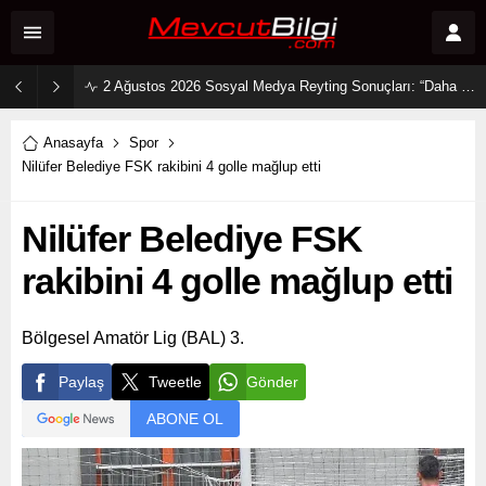
2 Ağustos 2026 Sosyal Medya Reyting Sonuçları: “Daha 17” Ekranlara Ambargo Koydu!
Anasayfa
Spor
Nilüfer Belediye FSK rakibini 4 golle mağlup etti
Nilüfer Belediye FSK
rakibini 4 golle mağlup etti
Bölgesel Amatör Lig (BAL) 3.
Paylaş
Tweetle
Gönder
ABONE OL