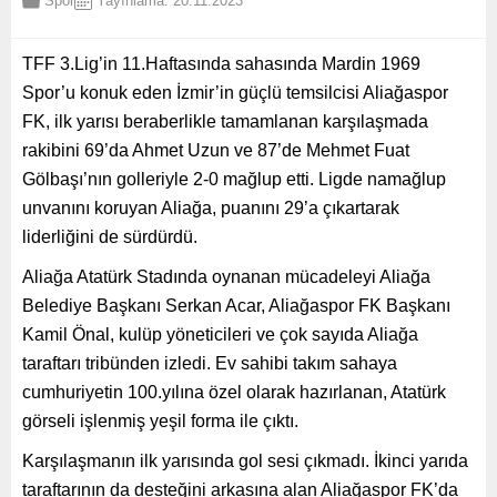
Spor
Yayınlama: 20.11.2023
TFF 3.Lig’in 11.Haftasında sahasında Mardin 1969
Spor’u konuk eden İzmir’in güçlü temsilcisi Aliağaspor
FK, ilk yarısı beraberlikle tamamlanan karşılaşmada
rakibini 69’da Ahmet Uzun ve 87’de Mehmet Fuat
Gölbaşı’nın golleriyle 2-0 mağlup etti. Ligde namağlup
unvanını koruyan Aliağa, puanını 29’a çıkartarak
liderliğini de sürdürdü.
Aliağa Atatürk Stadında oynanan mücadeleyi Aliağa
Belediye Başkanı Serkan Acar, Aliağaspor FK Başkanı
Kamil Önal, kulüp yöneticileri ve çok sayıda Aliağa
taraftarı tribünden izledi. Ev sahibi takım sahaya
cumhuriyetin 100.yılına özel olarak hazırlanan, Atatürk
görseli işlenmiş yeşil forma ile çıktı.
Karşılaşmanın ilk yarısında gol sesi çıkmadı. İkinci yarıda
taraftarının da desteğini arkasına alan Aliağaspor FK’da