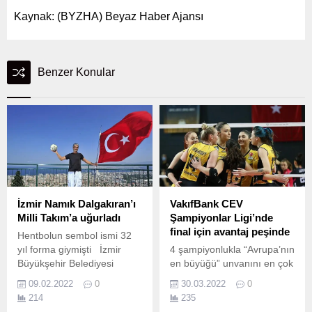
Kaynak: (BYZHA) Beyaz Haber Ajansı
Benzer Konular
İzmir Namık Dalgakıran’ı
VakıfBank CEV
Milli Takım’a uğurladı
Şampiyonlar Ligi’nde
final için avantaj peşinde
Hentbolun sembol ismi 32
yıl forma giymişti İzmir
4 şampiyonlukla “Avrupa’nın
Büyükşehir Belediyesi
en büyüğü” unvanını en çok
Gençlik ve Spor Kulübü
alan 2 ekipten biri olan
09.02.2022
0
30.03.2022
0
hentbolun sembol ismi
VakıfBank, 5.
214
235
Namık Dalgakıran’ı Milli