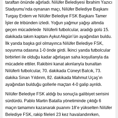
taraftarı önünde ağırladı. Nilüfer Belediyesi İbrahim Yazıcı
Stadyumu’nda oynanan maçı, Nilüfer Belediye Başkanı
Turgay Erdem ve Nilüfer Belediye FSK Başkanı Tamer
İşler de tribünden izledi. Yoğun yağmur yağışı altında
geçen mücadelede Nilüferli futbolcular, aradığı golü 15.
dakikada takım kaptanı Aykut Akgün’ün ayağından buldu.
İlk yarıda başka gol olmayınca Nilüfer Belediye FSK,
soyunma odasına 1-0 önde girdi. İkinci yarıda futbolcular
birbirleri ile olduğu kadar ağırlaşan saha koşullarıyla da
mücadele ettiler. Rakibini kanat akınlarıyla bunaltan
Nilüferli futbolcular, 70. dakikada Cüneyt Balcık, 73.
dakika Sinan Yıldırım, 82. dakikada Mahmut Uçaş’ın
ayağından bulduğu gollerle maçtan 4-0 galip ayrıldı.
Nilüfer Belediye FSK aldığı bu sonuçla galibiyet serisini
sürdürdü. Pablo Martin Batalla yönetiminde çıktığı 6
maçın tamamını kazanarak puanını 18’e yükselten Nilüfer
Belediye FSK, rakip fileleri 23 kez havalandırırken,