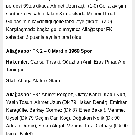
perdeyi 69.dakikada Ahmet Uzun açtı. (1-0) Gol arayışını
sürdüren ev sahibi takım 87.dakikada Mehmet Fuat
Gölbaşı’nın kaydettiği golle farkı 2’ye çıkardı. (2-0)
Karşılaşmada başka gol olmayınca Aliağaspor FK
sahadan 3 puanla ayrılan taraf oldu.
Aliağaspor FK 2 – 0 Mardin 1969 Spor
Hakemler:
Cansu Tiryaki, Oğuzhan Anıl, Eray Pınar, Alp
Tanırgan
Stat:
Aliağa Atatürk Stadı
Aliağaspor FK:
Ahmet Pekgöz, Oktay Kancı, Kadir Kurt,
Yasin Tosun, Ahmet Uzun (Dk 79 Hakan Demir), Emirhan
Karagülle, Berkay Görmez (Dk 87 Enes Bakal), Mehmet
Uysal (Dk 79 Seçim Can Koç), Doğukan Nelik (Dk 90
Adnan Demir), Sinan Akgöl, Mehmet Fuat Gölbaşı (Dk 90
İsmail Kulet)