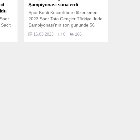
it
Şampiyonası sona erdi
ldu
Spor Kenti Kocaeli’nde düzenlenen
 Spor
2023 Spor Toto Gençler Türkiye Judo
 Sacit
Şampiyonası’nın son gününde 56
or
madalya sahiplerini buldu.
16.03.2023
0
166
kiye