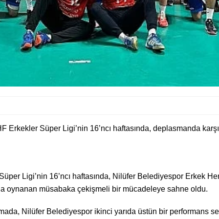
F Erkekler Süper Ligi’nin 16’ncı haftasında, deplasmanda karşıl
per Ligi’nin 16’ncı haftasında, Nilüfer Belediyespor Erkek Hen
nda oynanan müsabaka çekişmeli bir mücadeleye sahne oldu.
ada, Nilüfer Belediyespor ikinci yarıda üstün bir performans serg