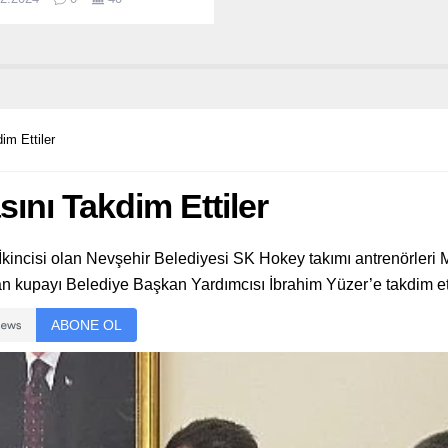
treyi 1,54.
im Ettiler
sını Takdim Ettiler
 İkincisi olan Nevşehir Belediyesi SK Hokey takımı antrenörle
an kupayı Belediye Başkan Yardımcısı İbrahim Yüzer’e takdim ett
ABONE OL