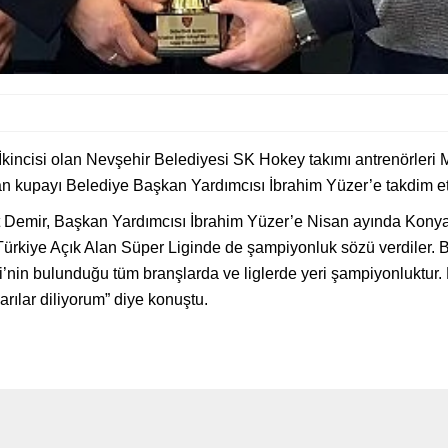
 İkincisi olan Nevşehir Belediyesi SK Hokey takımı antrenörle
an kupayı Belediye Başkan Yardımcısı İbrahim Yüzer’e takdim et
emir, Başkan Yardımcısı İbrahim Yüzer’e Nisan ayında Konya’d
rkiye Açık Alan Süper Liginde de şampiyonluk sözü verdiler. 
si’nin bulunduğu tüm branşlarda ve liglerde yeri şampiyonluktu
rılar diliyorum” diye konuştu.