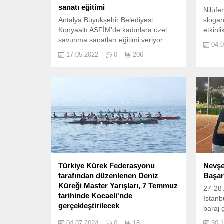
sanatı eğitimi
Nilüfe
Antalya Büyükşehir Belediyesi,
slogan
Konyaaltı ASFİM’de kadınlara özel
etkinli
savunma sanatları eğitimi veriyor.
04.
17.05.2022
0
206
Türkiye Kürek Federasyonu
Nevşe
tarafından düzenlenen Deniz
Başar
Küreği Master Yarışları, 7 Temmuz
27-28 
tarihinde Kocaeli'nde
İstanb
gerçekleştirilecek
baraj 
Saat 09.
sporc
04.07.2024
0
18
30.