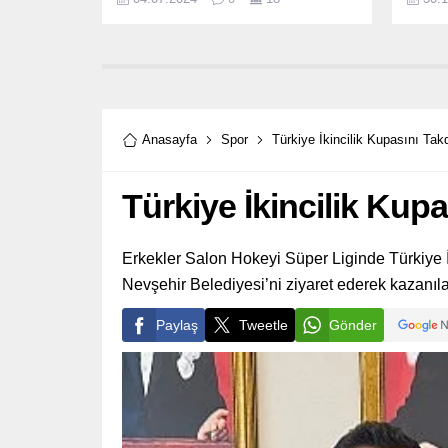
800 me
Anasayfa
Spor
Türkiye İkincilik Kupasını Takd
Türkiye İkincilik Kupa
Erkekler Salon Hokeyi Süper Liginde Türkiye
Nevşehir Belediyesi’ni ziyaret ederek kazanıl
Paylaş
Tweetle
Gönder