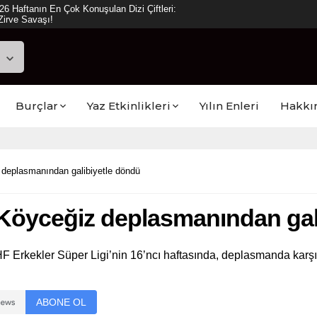
ya Reyting Sonuçları: “Daha 17” Ekranlara
Burçlar
Yaz Etkinlikleri
Yılın Enleri
Hakkı
 deplasmanından galibiyetle döndü
 Köyceğiz deplasmanından gal
F Erkekler Süper Ligi’nin 16’ncı haftasında, deplasmanda karşıl
ABONE OL