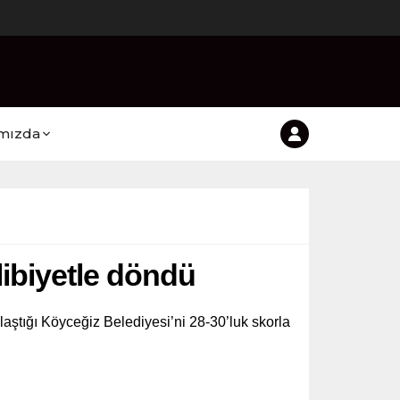
mızda
ibiyetle döndü
aştığı Köyceğiz Belediyesi’ni 28-30’luk skorla