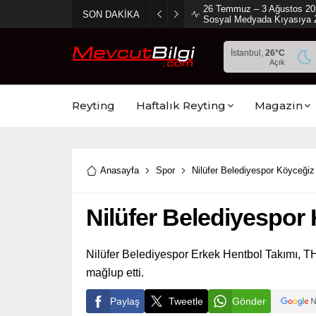
2 Ağustos 2026 Sosyal Med
SON DAKİKA
Ambargo Koydu!
İstanbul,
26
°C
Açık
Reyting
Haftalık Reyting
Magazin
Anasayfa
Spor
Nilüfer Belediyespor Köyceğiz
Nilüfer Belediyespor
Nilüfer Belediyespor Erkek Hentbol Takımı, TH
mağlup etti.
Paylaş
Tweetle
Gönder