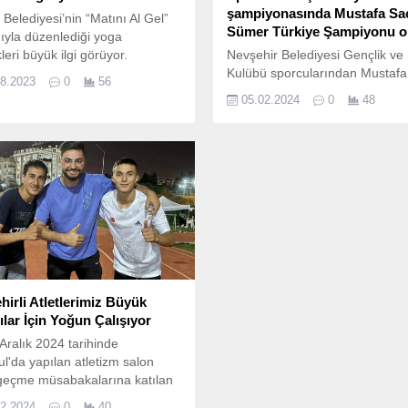
şampiyonasında Mustafa Sac
r Belediyesi’nin “Matını Al Gel”
Sümer Türkiye Şampiyonu o
ıyla düzenlediği yoga
kleri büyük ilgi görüyor.
Nevşehir Belediyesi Gençlik ve
Kulübü sporcularından Mustafa
08.2023
0
56
Sümer, Küçükler ve Gençler Sp
05.02.2024
0
48
Tırmanış Şampiyonası’nda Tür
Şampiyonu oldu.
hirli Atletlerimiz Büyük
ılar İçin Yoğun Çalışıyor
Aralık 2024 tarihinde
ul'da yapılan atletizm salon
geçme müsabakalarına katılan
ularımızdan İbrahim Gökgöz
12.2024
0
40