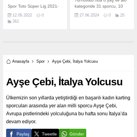
Turnuvası’nda 8 yaş ve altı
Spor Toto Süper Lig 2021-
kategoride 31 sporcu, 10
2022 Ahmet Çalık
yaş ve altı kategoride 32
12.05.2022
0
27.06.2024
0
25
Sezonu’nun şampiyonu
sporcu, 14 yaş ve altı
261
Trabzonspor’un, 14 Mayıs
kategoride 26 sporcu, 18
Cumartesi günü
yaş ve altı kategoride ise 10
MedicalPark Stadyumu’nda
sporcu heyecanlı bir
düzenlenecek kupa töreni,
mücadele gösterdi.
şifresiz yayınlarla beIN
SPORTS ekranlarından
ve beIN SPORTS Türkiye
Anasayfa
Spor
Ayşe Çebi, İtalya Yolcusu
resmi twitter hesabından
yayınlanacak.
Ayşe Çebi, İtalya Yolcusu
Ülkemizin son yıllarda yetiştirdiği en başarılı kadın karting
sporcuları arasında yer alan milli sporcu Ayşe Çebi,
Avrupa pistlerindeki yolculuğuna bu hafta sonu İtalya’da
devam ediyor.
Paylaş
Tweetle
Gönder