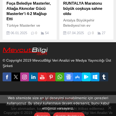
Foça Belediye Masterler,
RUNTALYA Maratonu
Aliağa Akıncılar Gücü
büyük coşkuya sahne
Masterler'i 4-2 Mağlup
oldu
Etti
Antalya Büyükşehir
Türkiye Masterler ve
Belediyesi’nin ev
Veteranlar Futbol Ligi
sahipliğinde bu yıl 20'ncisi
06.01.2025
0
54
07.04.2025
0
27
(TMVFL) Ege Kırmızı Grup
düzenlenen Uluslararası
takımlarından Foça
Runtalya Maratonuna
Belediye Masterler ikinci
binlerce sporsever katıldı.
yarı hazırlıkları kapsamında
komşu ilçe Aliağa’nın
© Copyright 2019 MevcutBilgi Veri Analizi ve Medya Yayıncılığı Üst
Akıncılar Gücü takımıyla
Şirketi
Foça’da karşılaştı.
Web sitemizde size en iyi deneyimi sunabilmemiz için çerezleri
REKLAMI KAPAT
www.mevcutbilgi.com internet sitesinde yayınlanan yazı, haber ve
kullanıyoruz. Bu siteyi kullanmaya devam ederseniz, bunu kabul
fotoğrafların her türlü telif hakkı Ozkan INTERNATIONAL'a aittir.
ettiğinizi varsayarız.
İzin alınmadan, kaynak gösterilerek dahi iktibas edilemez.
Copyright © 2019 - Tüm hakları saklıdır. MevcutBilgi Veri Analizi Ve