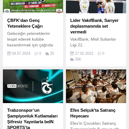
ÇBFK'dan Genç
Lider VakıfBank, Sarıyer
Yeteneklere Çağrı
deplasmanında set
vermedi
Geleceğin yeteneklerini
tespit ederek kulübe
VakıfBank, Misli Sultanlar
kazandırmak için çağrıda
Ligi 21.
bulunan Çorlu Belediye
04.07.2024
0
25
27.02.2022
0
Futbol Kulübü (ÇBFK), 2010
266
ve 2011 doğumlular için
seçmelere başlıyor.
Trabzonspor’un
Efes Selçuk'ta Satranç
Şampiyonluk Kutlamaları
Heyecanı
Şifresiz Yayınlarla beIN
Efes’in Çocukları Satranç
SPORTS’ta