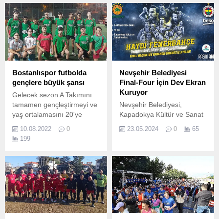
katkı sağlamak amacıyla
12-15 Ekim 2023 tarihleri
arasında Kandıra ilçesi
Uzunkum Sahili’nde Kandıra
Belediyesi, İMEAK Deniz
Ticaret Odası Kocaeli Şube
Başkanlığı ve Kocaeli
Sportif Olta Balıkçılığı Doğa
Bostanlıspor futbolda
Nevşehir Belediyesi
ve Su Sporları Kulübü’nün
gençlere büyük şansı
Final-Four İçin Dev Ekran
organizasyonundaki 6.
Kuruyor
Gelecek sezon A Takımını
tamamen gençleştirmeyi ve
Nevşehir Belediyesi,
yaş ortalamasını 20'ye
Kapadokya Kültür ve Sanat
düşürmeyi amaçlayan
Merkezi bahçesine maç için
10.08.2022
0
23.05.2024
0
65
Bostanlıspor bu amaçla ilk
dev ekran kuracak ve
199
etapta U18 takımında
Nevşehirliler Final Four
yenilemeye gitme kararı
heyecanını burada birlikte
aldı.
yaşayacak.