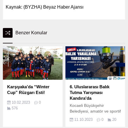
Kaynak: (BYZHA) Beyaz Haber Ajansı
Benzer Konular
Karşıyaka’da “Winter
6. Uluslararası Balık
Cup” Rüzgarı Esti!
Tutma Yarışması
Kandıra'da
10.02.2023
0
Kocaeli Büyükşehir
576
Belediyesi, amatör ve sportif
olta balıkçılığını tanıtmak,
11.10.2023
0
20
sevdirmek ve gelişmesine