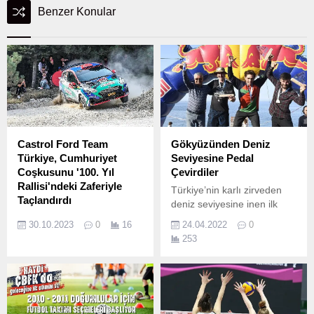
Benzer Konular
Castrol Ford Team
Gökyüzünden Deniz
Türkiye, Cumhuriyet
Seviyesine Pedal
Coşkusunu '100. Yıl
Çevirdiler
Rallisi'ndeki Zaferiyle
Türkiye’nin karlı zirveden
Taçlandırdı
deniz seviyesine inen ilk
Türkiye Ralli
enduro dağ bisikleti yarışı
30.10.2023
0
16
24.04.2022
0
Şampiyonası'nın dördüncü
olan Sky To Sea Enduro
253
ayağı olan ve
Dağ Bisiklet Yarışı
Cumhuriyetimizin 100.
tamamlandı.